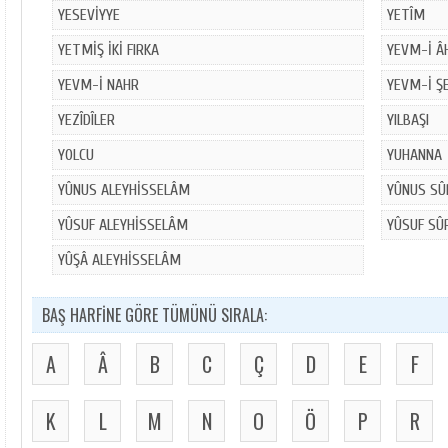
YESEVİYYE
YETÎM
YETMİŞ İKİ FIRKA
YEVM-İ Â
YEVM-İ NAHR
YEVM-İ Ş
YEZÎDÎLER
YILBAŞI
YOLCU
YUHANNA
YÛNUS ALEYHİSSELÂM
YÛNUS SÛ
YÛSUF ALEYHİSSELÂM
YÛSUF SÛ
YÛŞÂ ALEYHİSSELÂM
BAŞ HARFİNE GÖRE TÜMÜNÜ SIRALA:
A
Â
B
C
Ç
D
E
F
K
L
M
N
O
Ö
P
R