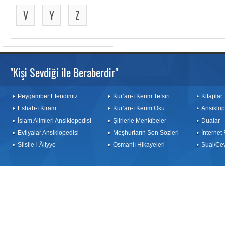
V
Y
Z
"Kişi Sevdiği ile Beraberdir"
Peygamber Efendimiz
Kur’an-ı Kerim Tefsiri
Kitaplar
Eshab-ı Kiram
Kur’an-ı Kerim Oku
Ansiklop
İslam Alimleri Ansiklopedisi
Şiirlerle Menkîbeler
Dualar
Evliyalar Ansiklopedisi
Meşhurların Son Sözleri
İnternet
Silsile-i Âliyye
Osmanlı Hikayeleri
Sual/Ce