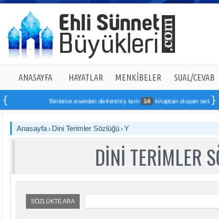
ANASAYFA
HAYATLAR
MENKÎBELER
SUAL/CEVAB
Binlerce eserden derlenmiş tam
14
kitaptan oluşan seti online 
Anasayfa
Dini Terimler Sözlüğü
Y
DİNİ TERİMLER 
SÖZLÜKTE ARA