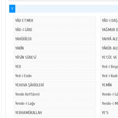
Y
YÂD ETMEK
YÂD-I DA
YÂD-I GİRD
YAĞMUR D
YAHÛDÎLER
YAHYÂ AL
YAKÎN
YÂKÛB AL
YÂSÎN SÛRESİ
YE'CÛC VE
YED
Yed-i Bey
Yed-i Emîn
Yed-i Kudr
YEHOVA ŞÂHİDLERİ
YEMÎN
Yemîn Keffâreti
Yemîn-i G
Yemîn-i Lağv
Yemîn-i M
YERHAMÜKALLAH
YE'S