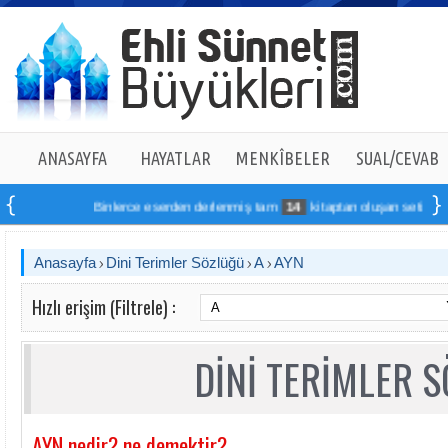
ANASAYFA
HAYATLAR
MENKÎBELER
SUAL/CEVAB
Binlerce eserden derlenmiş tam
14
kitaptan oluşan seti online si
Anasayfa
Dini Terimler Sözlüğü
A
AYN
Hızlı erişim (Filtrele) :
DİNİ TERİMLER 
AYN nedir? ne demektir?