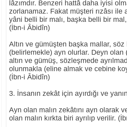
lâzımdır. Benzeri hattâ daha iyisi olma
zorlanamaz. Fakat müşteri rızâsı ile 
yâni belli bir malı, başka belli bir mal
(İbn-i Âbidîn)
Altın ve gümüşten başka mallar, söz 
(belirlemekle) ayn olurlar. Deyn olan
altın ve gümüş, sözleşmede ayrılma
olunmakla (eline almak ve cebine koy
(İbn-i Âbidîn)
3. İnsanın zekât için ayırdığı ve yan
Ayn olan malın zekâtını ayn olarak v
olan malın kırkta biri ayrılıp verilir. (İ