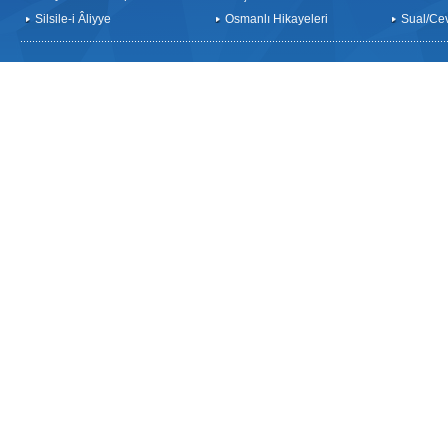
Silsile-i Âliyye
Osmanlı Hikayeleri
Sual/Ce