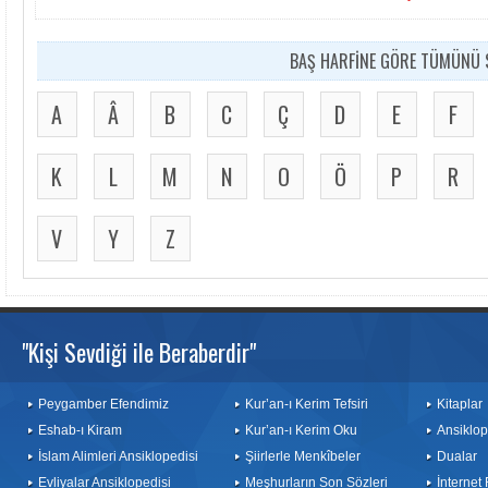
BAŞ HARFİNE GÖRE TÜMÜNÜ S
A
Â
B
C
Ç
D
E
F
K
L
M
N
O
Ö
P
R
V
Y
Z
"Kişi Sevdiği ile Beraberdir"
Peygamber Efendimiz
Kur’an-ı Kerim Tefsiri
Kitaplar
Eshab-ı Kiram
Kur’an-ı Kerim Oku
Ansiklop
İslam Alimleri Ansiklopedisi
Şiirlerle Menkîbeler
Dualar
Evliyalar Ansiklopedisi
Meşhurların Son Sözleri
İnternet