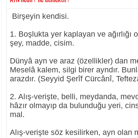
Birşeyin kendisi.
1. Boşlukta yer kaplayan ve ağırlığı ol
şey, madde, cisim.
Dünyâ ayn ve araz (özellikler) dan m
Meselâ kalem, silgi birer ayndır. Bunl
arazdır. (Seyyid Şerîf Cürcânî, Teftez
2. Alış-verişte, belli, meydanda, mev
hâzır olmayıp da bulunduğu yeri, cinsi
mal.
Alış-verişte söz kesilirken, ayn olan