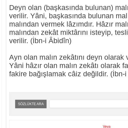
Deyn olan (başkasında bulunan) malı
verilir. Yâni, başkasında bulunan malı
malından vermek lâzımdır. Hâzır mal
malından zekât miktârını isteyip, tesl
verilir. (İbn-i Âbidîn)
Ayn olan malın zekâtını deyn olarak v
Yâni hâzır olan malın zekâtı olarak f
fakire bağışlamak câiz değildir. (İbn-i
SÖZLÜKTE ARA
Veya