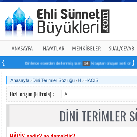
ANASAYFA
HAYATLAR
MENKÎBELER
SUAL/CEVAB
Binlerce eserden derlenmiş tam
14
kitaptan oluşan seti online sip
Anasayfa
Dini Terimler Sözlüğü
H
HÂCİS
Hızlı erişim (Filtrele) :
DİNİ TERİMLER 
HÂCİS nedir? ne demektir?