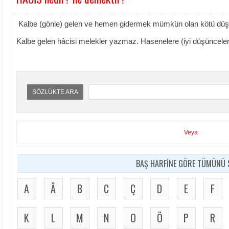
Kalbe (gönle) gelen ve hemen gidermek mümkün olan kötü düş
Kalbe gelen hâcisi melekler yazmaz. Hasenelere (iyi düşüncelere
SÖZLÜKTE ARA
Veya
BAŞ HARFİNE GÖRE TÜMÜNÜ S
A
Â
B
C
Ç
D
E
F
K
L
M
N
O
Ö
P
R