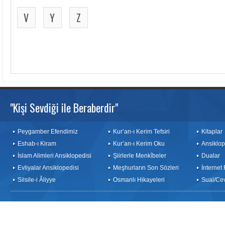
V
Y
Z
"Kişi Sevdiği ile Beraberdir"
Peygamber Efendimiz
Kur’an-ı Kerim Tefsiri
Kitaplar
Eshab-ı Kiram
Kur’an-ı Kerim Oku
Ansiklop
İslam Alimleri Ansiklopedisi
Şiirlerle Menkîbeler
Dualar
Evliyalar Ansiklopedisi
Meşhurların Son Sözleri
İnternet
Silsile-i Âliyye
Osmanlı Hikayeleri
Sual/Ce