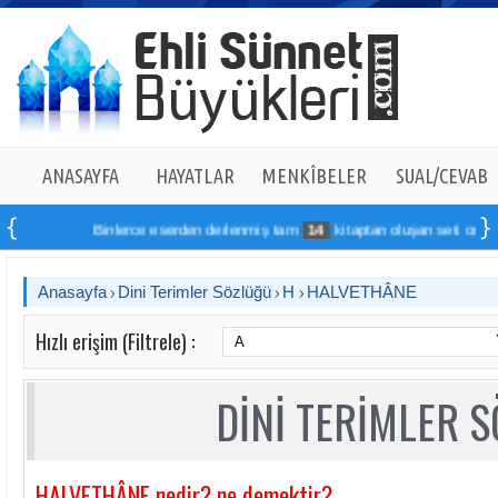
ANASAYFA
HAYATLAR
MENKÎBELER
SUAL/CEVAB
Binlerce eserden derlenmiş tam
14
kitaptan oluşan seti online sip
Anasayfa
Dini Terimler Sözlüğü
H
HALVETHÂNE
Hızlı erişim (Filtrele) :
DİNİ TERİMLER 
HALVETHÂNE nedir? ne demektir?