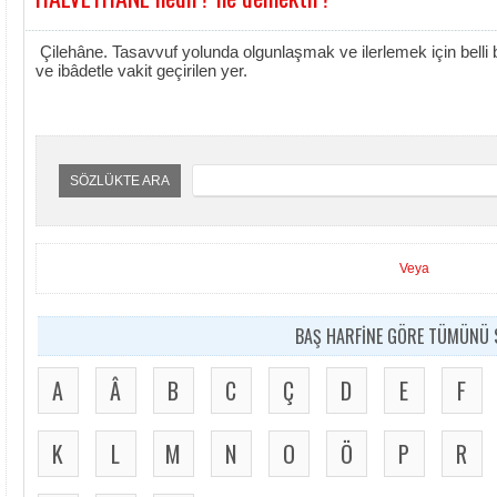
Çilehâne. Tasavvuf yolunda olgunlaşmak ve ilerlemek için belli 
ve ibâdetle vakit geçirilen yer.
SÖZLÜKTE ARA
Veya
BAŞ HARFİNE GÖRE TÜMÜNÜ S
A
Â
B
C
Ç
D
E
F
K
L
M
N
O
Ö
P
R