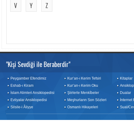
V
Y
Z
"Kişi Sevdiği ile Beraberdir"
Peygamber Efendimiz
Kur’an-ı Kerim Tefsiri
Kitaplar
Eshab-ı Kiram
Kur’an-ı Kerim Oku
Ansiklop
İslam Alimleri Ansiklopedisi
Şiirlerle Menkîbeler
Dualar
Evliyalar Ansiklopedisi
Meşhurların Son Sözleri
İnternet
Silsile-i Âliyye
Osmanlı Hikayeleri
Sual/Ce