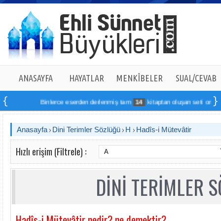
ANASAYFA
HAYATLAR
MENKÎBELER
SUAL/CEVAB
Binlerce eserden derlenmiş tam
14
kitaptan oluşan seti online sip
Anasayfa
Dini Terimler Sözlüğü
H
Hadîs-i Mütevâtir
Hızlı erişim (Filtrele) :
DİNİ TERİMLER 
Hadîs-i Mütevâtir nedir? ne demektir?