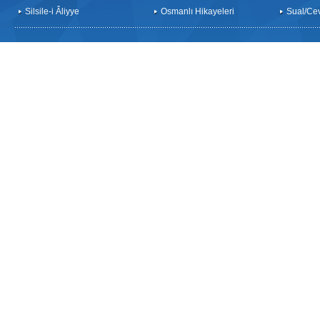
Silsile-i Âliyye
Osmanlı Hikayeleri
Sual/Ce