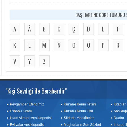
BAŞ HARFİNE GÖRE TÜMÜNÜ S
A
Â
B
C
Ç
D
E
F
K
L
M
N
O
Ö
P
R
V
Y
Z
"Kişi Sevdiği ile Beraberdir"
Peygamber Efendimiz
Kur’an-ı Kerim Tefsiri
Kitaplar
Eshab-ı Kiram
Kur’an-ı Kerim Oku
Ansiklop
İslam Alimleri Ansiklopedisi
Şiirlerle Menkîbeler
Dualar
Evliyalar Ansiklopedisi
Meşhurların Son Sözleri
İnternet