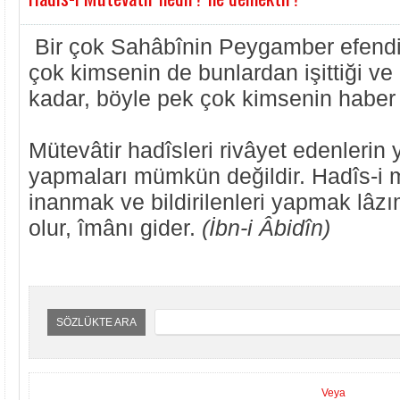
Bir çok Sahâbînin Peygamber efendi
çok kimsenin de bunlardan işittiği ve
kadar, böyle pek çok kimsenin haber ve
Mütevâtir hadîsleri rivâyet edenlerin 
yapmaları mümkün değildir. Hadîs-i
inanmak ve bildirilenleri yapmak lâzı
olur, îmânı gider.
(İbn-i Âbidîn)
SÖZLÜKTE ARA
Veya