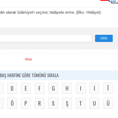
in olarak İslâmiyet'i seçme; hidâyete erme. (Bkz. Hidâyet)
ARA
Veya
BAŞ HARFİNE GÖRE TÜMÜNÜ SIRALA:
D
E
F
G
H
I
İ
Î
Ö
P
R
S
Ş
T
U
Ü