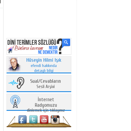
Hüseyin Hilmi Işık
efendi hakkında
detaylı bilgi
Sual/Cevabların
Sesli Arşivi
İnternet
Radyomuzu
dinlemek için tıklayınız