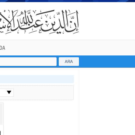
DA
ARA