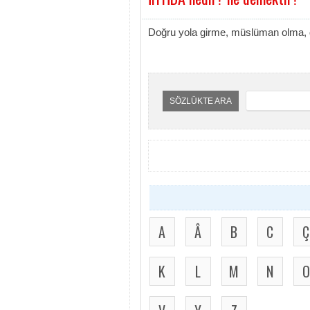
Doğru yola girme, müslüman olma, d
SÖZLÜKTE ARA
A
Â
B
C
Ç
K
L
M
N
O