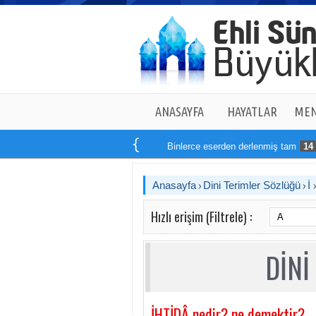
ANASAYFA
HAYATLAR
MEN
Binlerce eserden derlenmiş tam
14
kit
Anasayfa
Dini Terimler Sözlüğü
İ
Hızlı erişim (Filtrele) :
DİNİ
İHTİDÂ nedir? ne demektir?