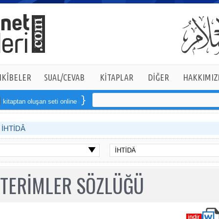
KÎBELER
SUAL/CEVAB
KİTAPLAR
DİĞER
HAKKIMIZ
aptan oluşan seti online sipariş verebilirsiniz
İHTİDÂ
 TERİMLER SÖZLÜĞÜ