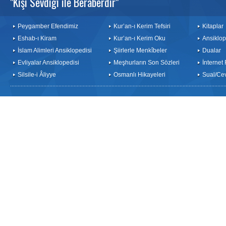
"Kişi Sevdiği ile Beraberdir"
Peygamber Efendimiz
Kur’an-ı Kerim Tefsiri
Kitaplar
Eshab-ı Kiram
Kur’an-ı Kerim Oku
Ansiklop
İslam Alimleri Ansiklopedisi
Şiirlerle Menkîbeler
Dualar
Evliyalar Ansiklopedisi
Meşhurların Son Sözleri
İnternet
Silsile-i Âliyye
Osmanlı Hikayeleri
Sual/Ce