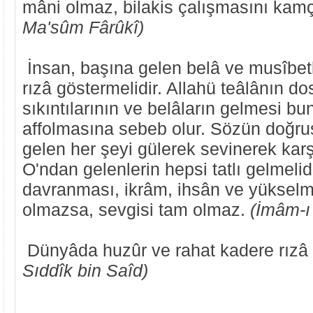
mâni olmaz, bilakis çalışmasını kamç
Ma'sûm Fârûkî)
İnsan, başına gelen belâ ve musîbet
rızâ göstermelidir. Allahü teâlânın do
sıkıntılarının ve belâların gelmesi bu
affolmasına sebeb olur. Sözün doğrus
gelen her şeyi gülerek sevinerek kar
O'ndan gelenlerin hepsi tatlı gelmelidi
davranması, ikrâm, ihsân ve yükselme
olmazsa, sevgisi tam olmaz.
(İmâm-ı
Dünyâda huzûr ve rahat kadere rızâ
Sıddîk bin Saîd)