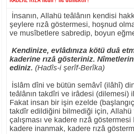
İnsanın, Allahü teâlânın kendisi hakkı
şeylere rızâ göstermesi, hoşnud olm
ve musîbetlere sabredip, boyun eğme
Kendinize, evlâdınıza kötü duâ etm
kaderine rızâ gösteriniz. Nîmetlerin
ediniz.
(Hadîs-i şerîf-Berîka)
İslâm dîni ve bütün semâvî (ilâhî) din
teâlânın takdîri ve irâdesi (dilemesi) i
Fakat insan bir işin ezelde (başlangı
takdîr edildiğini bilmediği için, Allah
çalışması ve kadere rızâ göstermesi 
kadere inanmak, kadere rızâ gösterm