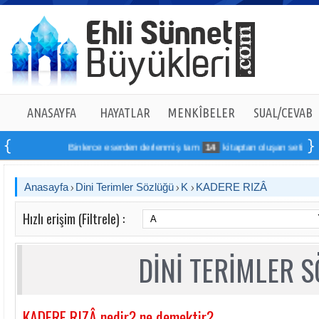
ANASAYFA
HAYATLAR
MENKÎBELER
SUAL/CEVAB
Binlerce eserden derlenmiş tam
14
kitaptan oluşan seti online s
Anasayfa
Dini Terimler Sözlüğü
K
KADERE RIZÂ
Hızlı erişim (Filtrele) :
DİNİ TERİMLER 
KADERE RIZÂ nedir? ne demektir?