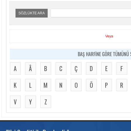
SÖZLÜKTE ARA
Veya
BAŞ HARFİNE GÖRE TÜMÜNÜ S
A
Â
B
C
Ç
D
E
F
K
L
M
N
O
Ö
P
R
V
Y
Z