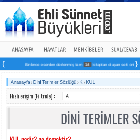
ANASAYFA
HAYATLAR
MENKÎBELER
SUAL/CEVAB
Binlerce eserden derlenmiş tam
14
kitaptan oluşan seti online sipa
Anasayfa
Dini Terimler Sözlüğü
K
KUL
Hızlı erişim (Filtrele) :
DİNİ TERİMLER 
KUL nedir? ne demektir?