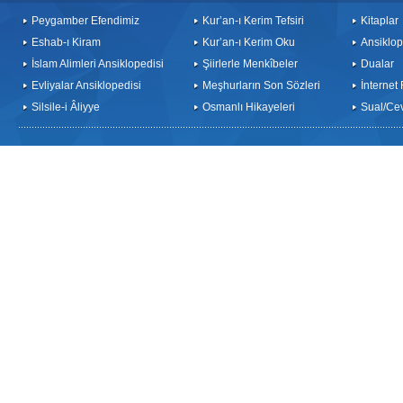
Peygamber Efendimiz
Kur’an-ı Kerim Tefsiri
Kitaplar
Eshab-ı Kiram
Kur’an-ı Kerim Oku
Ansiklop
İslam Alimleri Ansiklopedisi
Şiirlerle Menkîbeler
Dualar
Evliyalar Ansiklopedisi
Meşhurların Son Sözleri
İnternet
Silsile-i Âliyye
Osmanlı Hikayeleri
Sual/Ce