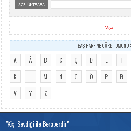
SÖZLÜKTE ARA
Veya
BAŞ HARFİNE GÖRE TÜMÜNÜ S
A
Â
B
C
Ç
D
E
F
K
L
M
N
O
Ö
P
R
V
Y
Z
"Kişi Sevdiği ile Beraberdir"