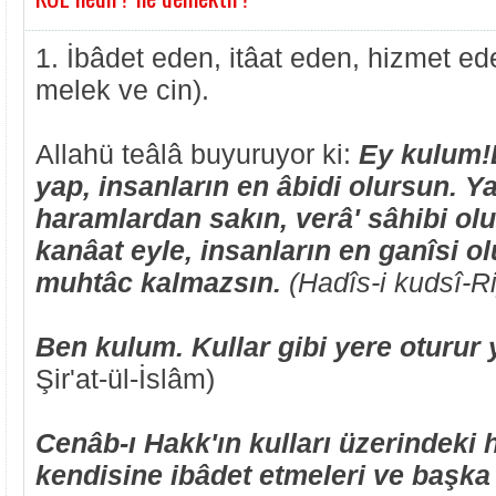
1. İbâdet eden, itâat eden, hizmet ed
melek ve cin).
Allahü teâlâ buyuruyor ki:
Ey kulum!E
yap, insanların en âbidi olursun. Y
haramlardan sakın, verâ' sâhibi ol
kanâat eyle, insanların en ganîsi o
muhtâc kalmazsın.
(Hadîs-i kudsî-Ri
Ben kulum. Kullar gibi yere oturur 
Şir'at-ül-İslâm)
Cenâb-ı Hakk'ın kulları üzerindeki 
kendisine ibâdet etmeleri ve başka h