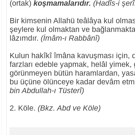
(ortak)
koşmamalarıdır.
(Hadîs-i şer
Bir kimsenin Allahü teâlâya kul olma
şeylere kul olmaktan ve bağlanmakta
lâzımdır.
(İmâm-ı Rabbânî)
Kulun hakîkî îmâna kavuşması için, d
farzları edeble yapmak, helâl yimek,
görünmeyen bütün haramlardan, yas
bu üçüne ölünceye kadar devâm etm
bin Abdullah-ı Tüsterî)
2. Köle.
(Bkz. Abd ve Köle)