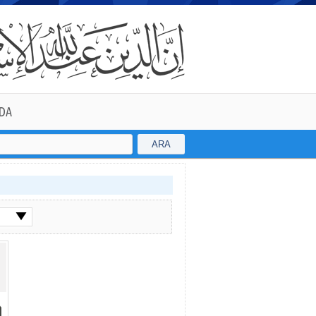
DA
ARA