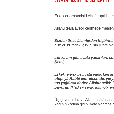
Erkekler arasındaki cinsî sapıklık.
Allahü teâlâ âyet-i kerîmede meâlen
Sizden önce âlemlerden hiçbirini
âlimleri buradaki çirkin işin livâta ol
Lût kavmi gibi livâta yapanları, s
Şerhi)
Erkek, erkek ile livâta yaparken arş
olup, yâ Rabbî emr etsen de, yeryü
taş yağdırsa derler. Allahü teâlâ;
buyurur.
(Hadîs-i şerîf-Hüsn-üt-Te
Üç şeyden dolayı, Allahü teâlâ gada
kadının kadına gidip livâta yapmasıd