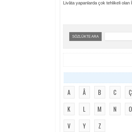
Livâta yapanlarda çok tehlikeli olan 
SÖZLÜKTE ARA
A
Â
B
C
Ç
K
L
M
N
O
V
Y
Z