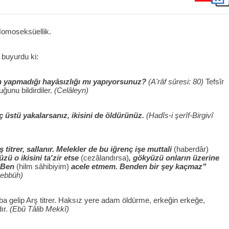
 Homoseksüellik.
 buyurdu ki:
n yapmadığı hayâsızlığı mı yapıyorsunuz?
(A'râf sûresi: 80)
Tefsîr
duğunu bildirdiler.
(Celâleyn)
uç üstü yakalarsanız, ikisini de öldürünüz.
(Hadîs-i şerîf-Birgivî
 titrer, sallanır. Melekler de bu iğrenç işe muttali
(haberdâr)
zü o ikisini ta'zir etse
(cezâlandırsa)
, gökyüzü onların üzerine
 "Ben
(hilm sâhibiyim)
acele etmem. Benden bir şey kaçmaz"
nebbüh)
ba gelip Arş titrer. Haksız yere adam öldürme, erkeğin erkeğe,
ır.
(Ebû Tâlib Mekkî)