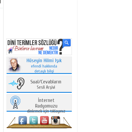
Hüseyin Hilmi Işık
efendi hakkında
detaylı bilgi
Sual/Cevabların
Sesli Arşivi
İnternet
Radyomuzu
dinlemek için tıklayınız