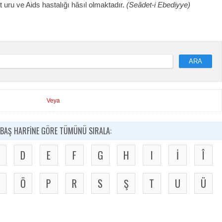
İt uru ve Aids hastalığı hâsıl olmaktadır.
(Seâdet-i Ebediyye)
ARA
Veya
BAŞ HARFİNE GÖRE TÜMÜNÜ SIRALA:
D
E
F
G
H
I
İ
Î
Ö
P
R
S
Ş
T
U
Ü