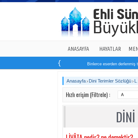
ANASAYFA
HAYATLAR
MEN
Binlerce eserden derlenmiş tam
Anasayfa
Dini Terimler Sözlüğü
L
Hızlı erişim (Filtrele) :
DİNİ
LİVÂTA nedir? ne demektir?