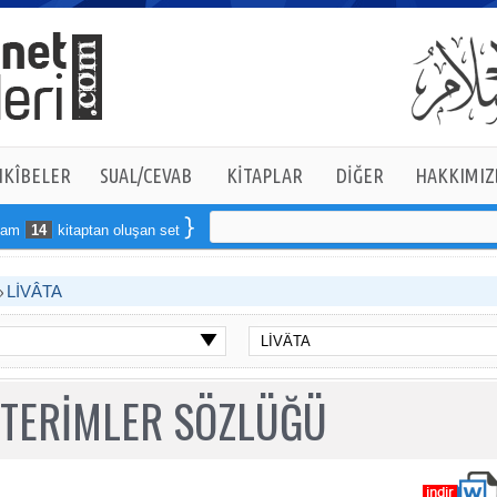
KÎBELER
SUAL/CEVAB
KİTAPLAR
DİĞER
HAKKIMIZ
14
kitaptan oluşan seti online sipariş verebilirsiniz
LİVÂTA
 TERİMLER SÖZLÜĞÜ