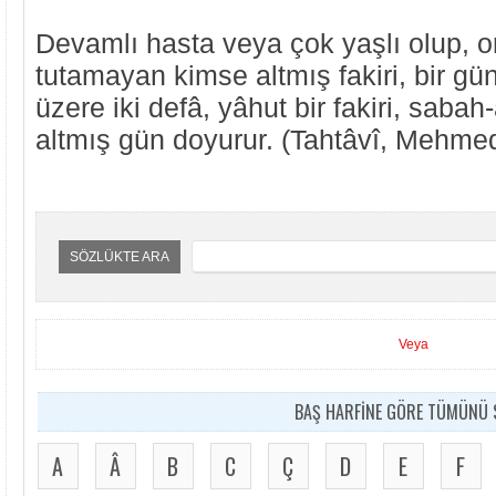
Devamlı hasta veya çok yaşlı olup, or
tutamayan kimse altmış fakiri, bir 
üzere iki defâ, yâhut bir fakiri, sab
altmış gün doyurur. (Tahtâvî, Mehmed
SÖZLÜKTE ARA
Veya
BAŞ HARFİNE GÖRE TÜMÜNÜ S
A
Â
B
C
Ç
D
E
F