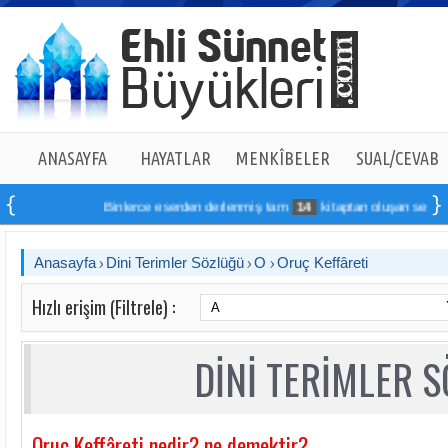
ANASAYFA
HAYATLAR
MENKÎBELER
SUAL/CEVAB
Binlerce eserden derlenmiş tam
14
kitaptan oluşan seti online
Anasayfa
Dini Terimler Sözlüğü
O
Oruç Keffâreti
Hızlı erişim (Filtrele) :
DİNİ TERİMLER 
Oruç Keffâreti nedir? ne demektir?