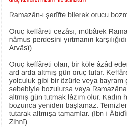
Ramazân-ı şerîfte bilerek orucu boz
Oruç keffâreti cezâsı, mübârek Ram
nâmus perdesini yırtmanın karşılığıd
Arvâsî)
Oruç keffâreti olan, bir köle âzâd e
ard arda altmış gün oruç tutar. Keffâr
yolculuk gibi bir özürle veya bayram
sebebiyle bozulursa veya Ramazâna 
altmış gün tutmak lâzım olur. Kadın h
bozunca yeniden başlamaz. Temizleni
tutarak altmışa tamamlar. (İbn-i Âbi
Zihnî)