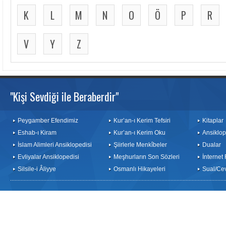
K
L
M
N
O
Ö
P
R
V
Y
Z
"Kişi Sevdiği ile Beraberdir"
Peygamber Efendimiz
Kur’an-ı Kerim Tefsiri
Kitaplar
Eshab-ı Kiram
Kur’an-ı Kerim Oku
Ansiklop
İslam Alimleri Ansiklopedisi
Şiirlerle Menkîbeler
Dualar
Evliyalar Ansiklopedisi
Meşhurların Son Sözleri
İnternet
Silsile-i Âliyye
Osmanlı Hikayeleri
Sual/Ce