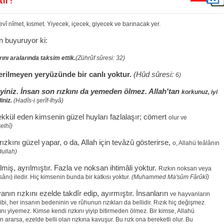
evî nîmet, kısmet. Yiyecek, içecek, giyecek ve
barınacak yer.
n buyuruyor ki:
nı aralarında taksim ettik.
(Zührûf sûresi
:
32)
derilmeyen yeryüzünde bir canlı yoktur.
(Hûd sûresi:
6)
niz. İnsan son rızkını da yemeden ölmez. Allah'tan
korkunuz, iyi
iniz.
(Hadîs-i şerîf-İhyâ)
kkül eden kimsenin güzel huyları fazlalaşır; cömert
olur ve
elhî)
 rızkını güzel yapar, o da, Allah için tevâzû gösterirse,
o, Allahü teâlânın
dullah)
lmiş, ayrılmıştır. Fazla ve noksan ihtimâli yoktur.
Rızkın noksan veya
sânı) iledir. Hiç kimsenin
bunda bir katkısı yoktur.
(Muhammed Ma'sûm Fârûkî)
anın rızkını ezelde takdîr edip, ayırmıştır. İnsanların
ve hayvanların
 gibi, her insanın bedeninin ve
rûhunun rızıkları da bellidir. Rızık hiç değişmez.
kını yiyemez. Kimse kendi rızkını yiyip bitirmeden ölmez. Bir kimse, Allahü
ldan ararsa, ezelde belli olan rızkına kavuşur. Bu rızk ona
bereketli olur. Bu