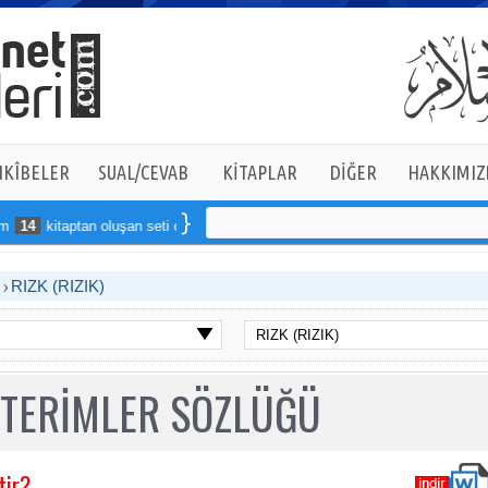
KÎBELER
SUAL/CEVAB
KİTAPLAR
DİĞER
HAKKIMIZ
4
kitaptan oluşan seti online sipariş verebilirsiniz
R
RIZK (RIZIK)
 TERİMLER SÖZLÜĞÜ
tir?