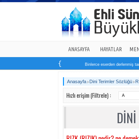
ANASAYFA
HAYATLAR
MEN
Binlerce eserden derlenmiş tam
1
Anasayfa
Dini Terimler Sözlüğü
Hızlı erişim (Filtrele) :
DİNİ
RIZK (RIZIK) nedir? ne demek