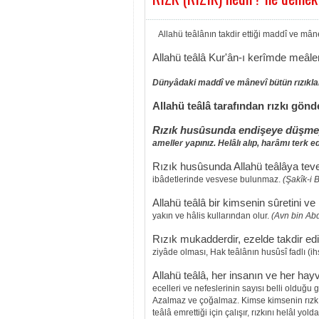
Allahü teâlânın takdir ettiği maddî ve mân
Allahü teâlâ Kur'ân-ı kerîmde meâle
Dünyâdaki maddî ve mânevî bütün rızıkları
Allahü teâlâ tarafından rızkı gön
Rızık husûsunda endişeye düşmeyi
ameller yapınız. Helâlı alıp, harâmı terk ed
Rızık husûsunda Allahü teâlâya teve
ibâdetlerinde vesvese bulunmaz.
(Şakîk-i B
Allahü teâlâ bir kimsenin sûretini ve
yakın ve hâlis kullarından olur.
(Avn bin Ab
Rızık mukadderdir, ezelde takdir edi
ziyâde olması, Hak teâlânın husûsî fadlı (ih
Allahü teâlâ, her insanın ve her hayv
ecelleri ve nefeslerinin sayısı belli olduğu
Azalmaz ve çoğalmaz. Kimse kimsenin
rız
teâlâ
emrettiği için çalışır, rızkını helâl yo