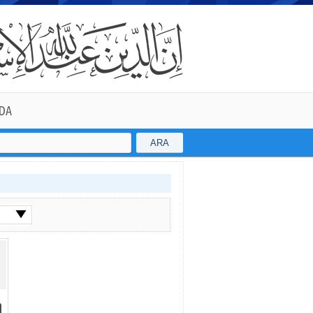
DA
ARA