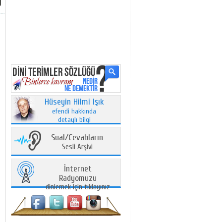
Hüseyin Hilmi Işık
efendi hakkında
detaylı bilgi
Sual/Cevabların
Sesli Arşivi
İnternet
Radyomuzu
dinlemek için tıklayınız