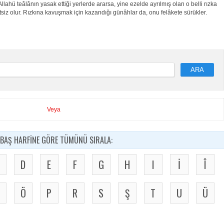
 Allahü teâlânın yasak ettiği
yerlerde ararsa, yine ezelde ayrılmış olan o belli rızka
siz olur. Rızkına kavuşmak için kazandığı günâhlar da, onu felâkete sürükler
.
ARA
Veya
BAŞ HARFİNE GÖRE TÜMÜNÜ SIRALA:
D
E
F
G
H
I
İ
Î
Ö
P
R
S
Ş
T
U
Ü