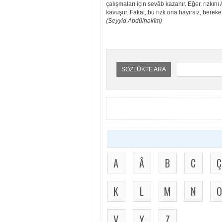
çalışmaları için sevâb kazanır. Eğer, rızkını
kavuşur. Fakat, bu rızk ona hayırsız,
bereket
(Seyyid
Abdülhakîm)
SÖZLÜKTE ARA
A
Â
B
C
Ç
K
L
M
N
O
V
Y
Z