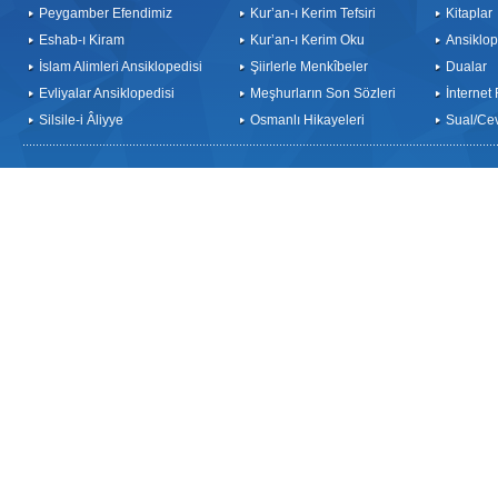
Peygamber Efendimiz
Kur’an-ı Kerim Tefsiri
Kitaplar
Eshab-ı Kiram
Kur’an-ı Kerim Oku
Ansiklop
İslam Alimleri Ansiklopedisi
Şiirlerle Menkîbeler
Dualar
Evliyalar Ansiklopedisi
Meşhurların Son Sözleri
İnternet
Silsile-i Âliyye
Osmanlı Hikayeleri
Sual/Ce