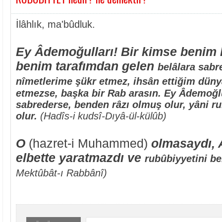
İlâhlık, ma'bûdluk.
Ey Âdemoğulları! Bir kimse benim 
benim tarafımdan gelen
belâlara sabr
nîmetlerime şükr etmez, ihsân ettiğim dün
etmezse, başka bir Rab arasın. Ey Âdemoğ
sabrederse,
benden râzı olmuş olur, yâni r
olur.
(Hadîs-i kudsî-Dıyâ-ül-külûb)
O
(hazret-i Muhammed)
olmasaydı, A
elbette yaratmazdı ve
rubûbiyyetini be
Mektûbât-ı Rabbânî)