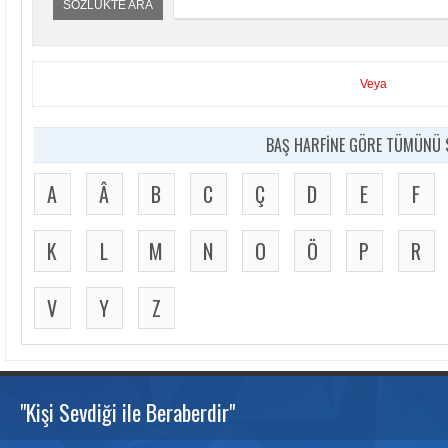
SÖZLÜKTE ARA
Veya
BAŞ HARFİNE GÖRE TÜMÜNÜ S
A
Â
B
C
Ç
D
E
F
K
L
M
N
O
Ö
P
R
V
Y
Z
"Kişi Sevdiği ile Beraberdir"