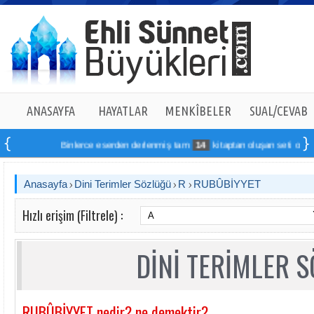
ANASAYFA
HAYATLAR
MENKÎBELER
SUAL/CEVAB
Binlerce eserden derlenmiş tam
14
kitaptan oluşan seti online si
Anasayfa
Dini Terimler Sözlüğü
R
RUBÛBİYYET
Hızlı erişim (Filtrele) :
DİNİ TERİMLER 
RUBÛBİYYET nedir? ne demektir?