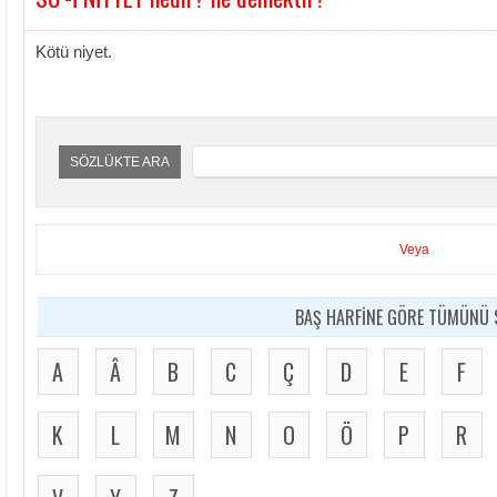
Kötü niyet.
SÖZLÜKTE ARA
Veya
BAŞ HARFİNE GÖRE TÜMÜNÜ S
A
Â
B
C
Ç
D
E
F
K
L
M
N
O
Ö
P
R