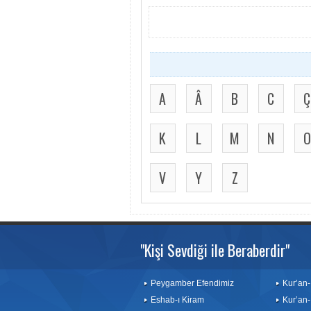
A
Â
B
C
Ç
K
L
M
N
O
V
Y
Z
"Kişi Sevdiği ile Beraberdir"
Peygamber Efendimiz
Kur’an-
Eshab-ı Kiram
Kur’an-