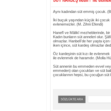
Aynı kadından süt emmiş çocuk. (B
İki buçuk yaşından küçük iki çocuk ay
evlenemezler. (M. Zihni Efendi)
Hanefî ve Mâlikî mezheblerinde, bir 
Kadın bunların süt anneleri olur. Şâf
olmazlar. Hanbelî'de her yaşta içen
iken içince, süt kardeş olmazlar de
Öz kardeşinin süt kızı ile evlenmek h
ile evlenmek de haramdır. (Molla H
Süt annenin bu emmeden evvel veya
emmeden) olan çocukları ve süt bab
çocuklarının hepsi, bu çocuğun süt k
SÖZLÜKTE ARA