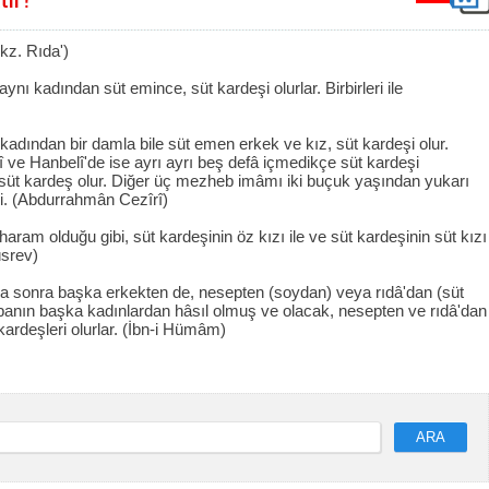
kz. Rıda')
nı kadından süt emince, süt kardeşi olurlar. Birbirleri ile
kadından bir damla bile süt emen erkek ve kız, süt kardeşi olur.
iî ve Hanbelî'de ise ayrı ayrı beş defâ içmedikçe süt kardeşi
 süt kardeş olur. Diğer üç mezheb imâmı iki buçuk yaşından yukarı
di. (Abdurrahmân Cezîrî)
aram olduğu gibi, süt kardeşinin öz kızı ile ve süt kardeşinin süt kızı
üsrev)
 sonra başka erkekten de, nesepten (soydan) veya rıdâ'dan (süt
anın başka kadınlardan hâsıl olmuş ve olacak, nesepten ve rıdâ'dan
ardeşleri olurlar. (İbn-i Hümâm)
ARA