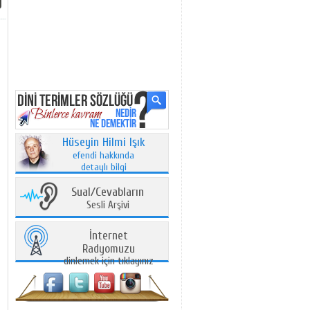
Hüseyin Hilmi Işık
efendi hakkında
detaylı bilgi
Sual/Cevabların
Sesli Arşivi
İnternet
Radyomuzu
dinlemek için tıklayınız