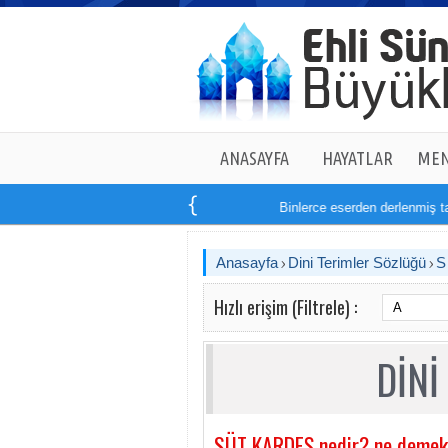
ANASAYFA
HAYATLAR
MEN
Binlerce eserden derlenmiş tam
Anasayfa
Dini Terimler Sözlüğü
Hızlı erişim (Filtrele) :
DİNİ
SÜT KARDEŞ nedir? ne demek