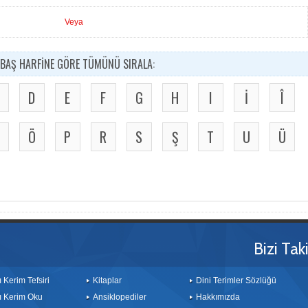
Veya
BAŞ HARFİNE GÖRE TÜMÜNÜ SIRALA:
D
E
F
G
H
I
İ
Î
Ö
P
R
S
Ş
T
U
Ü
Bizi Tak
ı Kerim Tefsiri
Kitaplar
Dini Terimler Sözlüğü
ı Kerim Oku
Ansiklopediler
Hakkımızda