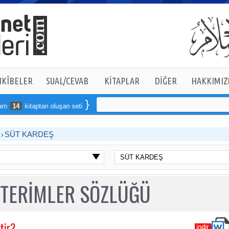
KÎBELER
SUAL/CEVAB
KİTAPLAR
DİĞER
HAKKIMIZ
14
kitaptan oluşan seti online sipariş verebilirsiniz
S
SÜT KARDEŞ
 TERİMLER SÖZLÜĞÜ
tir?