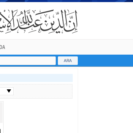
DA
ARA