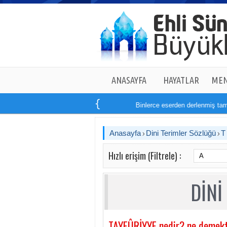
ANASAYFA
HAYATLAR
MEN
Binlerce eserden derlenmiş tam
1
Anasayfa
Dini Terimler Sözlüğü
Hızlı erişim (Filtrele) :
DİNİ
TAYFÛRİYYE nedir? ne demekt