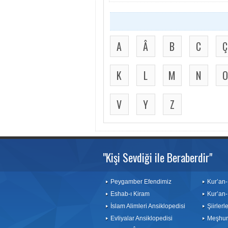
A
Â
B
C
Ç
K
L
M
N
O
V
Y
Z
"Kişi Sevdiği ile Beraberdir"
Peygamber Efendimiz
Kur’an-
Eshab-ı Kiram
Kur’an-
İslam Alimleri Ansiklopedisi
Şiirler
Evliyalar Ansiklopedisi
Meşhurl