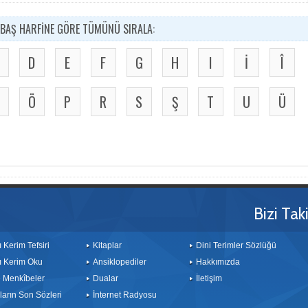
BAŞ HARFİNE GÖRE TÜMÜNÜ SIRALA:
D
E
F
G
H
I
İ
Î
Ö
P
R
S
Ş
T
U
Ü
Bizi Tak
ı Kerim Tefsiri
Kitaplar
Dini Terimler Sözlüğü
ı Kerim Oku
Ansiklopediler
Hakkımızda
le Menkîbeler
Dualar
İletişim
arın Son Sözleri
İnternet Radyosu