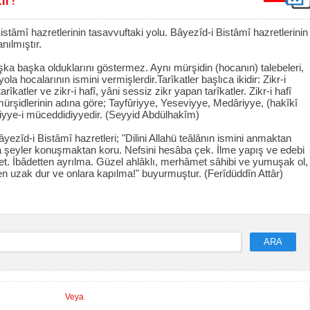
stâmî hazretlerinin tasavvuftaki yolu. Bâyezîd-i Bistâmî hazretlerinin
nılmıştır.
başka başka olduklarını göstermez. Aynı mürşidin (hocanın) talebeleri,
yola hocalarının ismini vermişlerdir.Tarîkatler başlıca ikidir: Zikr-i
îkatler ve zikr-i hafî, yâni sessiz zikr yapan tarîkatler. Zikr-i hafî
mürşidlerinin adına göre; Tayfûriyye, Yeseviyye, Medâriyye, (hakîkî
iyye-i müceddidiyyedir. (Seyyid Abdülhakîm)
ezîd-i Bistâmî hazretleri; "Dilini Allahü teâlânın ismini anmaktan
 şeyler konuşmaktan koru. Nefsini hesâba çek. İlme yapış ve edebi
t. İbâdetten ayrılma. Güzel ahlâklı, merhâmet sâhibi ve yumuşak ol,
en uzak dur ve onlara kapılma!" buyurmuştur. (Ferîdüddîn Attâr)
ARA
Veya