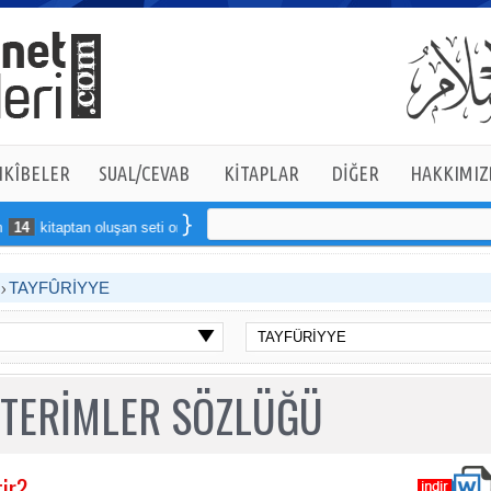
KÎBELER
SUAL/CEVAB
KİTAPLAR
DİĞER
HAKKIMIZ
4
kitaptan oluşan seti online sipariş verebilirsiniz
T
TAYFÛRİYYE
 TERİMLER SÖZLÜĞÜ
ir?