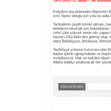
Evliyânın büyüklerinden Bâyezîd-i Bi
ismi Tayfur olduğu için yolu bu adla a
Tarîkatlerin çeşitli isimler alması, 
birbirlerini tanımak için bulundukları 
cehrî yâni yüksek sesle zikr yapan tar
hazret-i Ebû Bekr'den gelmiş olup, 
olan) Bektâşiyye, Ahrâriyye, Ahmed
Tayfûriyye yolunun kurucusu olan Bây
başka işlerle uğraşmaktan ve başka
muhâfaza et. Hak ve hukûka riâyet e
Allahü teâlâyı unutturacak her şeyd
SÖZLÜKTE ARA