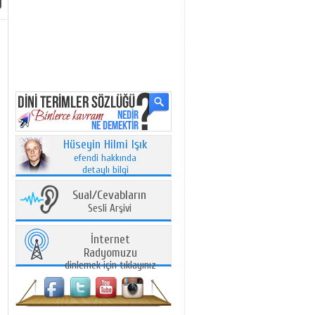
Hüseyin Hilmi Işık
efendi hakkında
detaylı bilgi
Sual/Cevabların
Sesli Arşivi
İnternet
Radyomuzu
dinlemek için tıklayınız