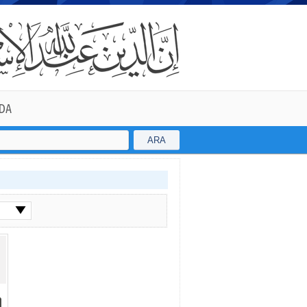
DA
ARA