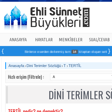
ANASAYFA
HAYATLAR
MENKÎBELER
SUAL/CEVAB
Binlerce eserden derlenmiş tam
14
kitaptan oluşan seti online 
Anasayfa
Dini Terimler Sözlüğü
T
TERTÎL
Hızlı erişim (Filtrele) :
DİNİ TERİMLER 
TERTÎL nedir? ne demektir?