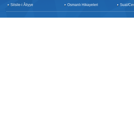
Silsile-i Âliyye
Osmanlı Hikayeleri
Sual/Ce