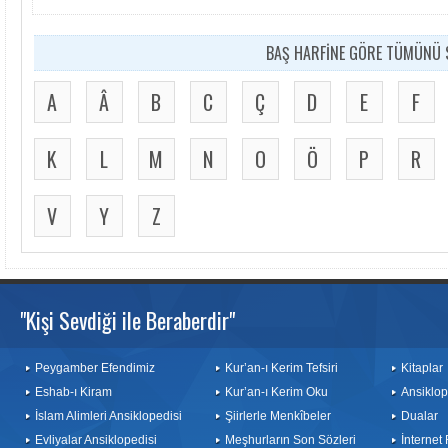
BAŞ HARFİNE GÖRE TÜMÜNÜ S
A
Â
B
C
Ç
D
E
F
K
L
M
N
O
Ö
P
R
V
Y
Z
"Kişi Sevdiği ile Beraberdir"
Peygamber Efendimiz
Kur’an-ı Kerim Tefsiri
Kitaplar
Eshab-ı Kiram
Kur’an-ı Kerim Oku
Ansiklop
İslam Alimleri Ansiklopedisi
Şiirlerle Menkîbeler
Dualar
Evliyalar Ansiklopedisi
Meşhurların Son Sözleri
İnternet