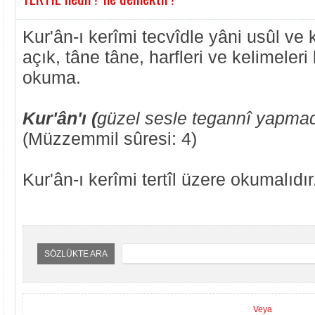
Kur'ân-ı kerîmi tecvîdle yâni usûl ve 
açık, tâne tâne, harfleri ve kelimeleri
okuma.
Kur'ân'ı (
güzel sesle tegannî yapma
(Müzzemmil sûresi: 4)
Kur'ân-ı kerîmi tertîl üzere okumalıdır
SÖZLÜKTE ARA
Veya