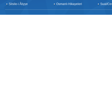
Silsile-i Âliyye
Osmanlı Hikayeleri
Sual/Ce