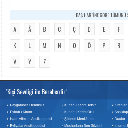
BAŞ HARFİNE GÖRE TÜMÜNÜ S
A
Â
B
C
Ç
D
E
F
K
L
M
N
O
Ö
P
R
V
Y
Z
"Kişi Sevdiği ile Beraberdir"
Peygamber Efendimiz
Kur’an-ı Kerim Tefsiri
Kitaplar
Eshab-ı Kiram
Kur’an-ı Kerim Oku
Ansiklop
İslam Alimleri Ansiklopedisi
Şiirlerle Menkîbeler
Dualar
Evliyalar Ansiklopedisi
Meşhurların Son Sözleri
İnternet