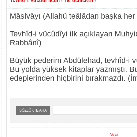
Mâsivâyı (Allahü teâlâdan başka her ş
Tevhîd-i vücûdîyi ilk açıklayan Muhyid
Rabbânî)
Büyük pederim Abdülehad, tevhîd-i vü
Bu yolda yüksek kitaplar yazmıştı. B
edeplerinden hiçbirini bırakmazdı. (
SÖZLÜKTE ARA
Veya