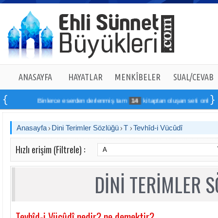
ANASAYFA
HAYATLAR
MENKÎBELER
SUAL/CEVAB
Binlerce eserden derlenmiş tam
14
kitaptan oluşan seti online sipa
Anasayfa
Dini Terimler Sözlüğü
T
Tevhîd-i Vücûdî
Hızlı erişim (Filtrele) :
DİNİ TERİMLER 
Tevhîd-i Vücûdî nedir? ne demektir?