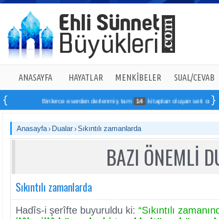
ANASAYFA
HAYATLAR
MENKÎBELER
SUAL/CEVAB
Binlerce eserden derlenmiş tam
14
kitaptan oluşan seti online sip
Anasayfa
Dualar
Sıkıntılı zamanlarda
BAZI ÖNEMLİ 
Sıkıntılı zamanlarda
Hadîs-i şerîfte buyuruldu ki:
“Sıkıntılı zamanın