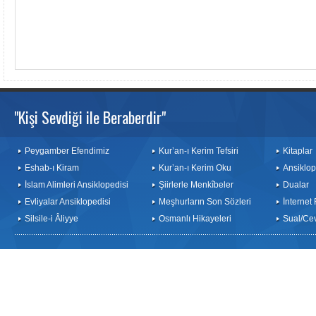
"Kişi Sevdiği ile Beraberdir"
Peygamber Efendimiz
Kur’an-ı Kerim Tefsiri
Kitaplar
Eshab-ı Kiram
Kur’an-ı Kerim Oku
Ansiklop
İslam Alimleri Ansiklopedisi
Şiirlerle Menkîbeler
Dualar
Evliyalar Ansiklopedisi
Meşhurların Son Sözleri
İnternet
Silsile-i Âliyye
Osmanlı Hikayeleri
Sual/Ce