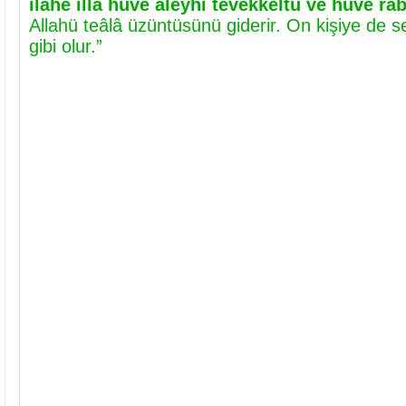
ilâhe illâ hüve aleyhi tevekkeltü ve hüve ra
Allahü teâlâ üzüntüsünü giderir. On kişiye de 
gibi olur.”