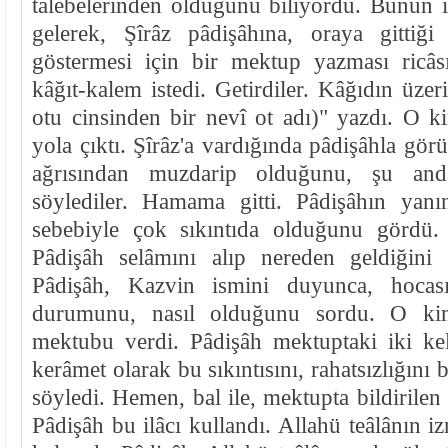
talebelerinden olduğunu biliyordu. Bunun i
gelerek, Şîrâz pâdişâhına, oraya gittiğ
göstermesi için bir mektup yazması ricâ
kâğıt-kalem istedi. Getirdiler. Kâğıdın üze
otu cinsinden bir nevî ot adı)" yazdı. O 
yola çıktı. Şîrâz'a vardığında pâdişâhla gör
ağrısından muzdarip olduğunu, şu a
söylediler. Hamama gitti. Pâdişâhın yanın
sebebiyle çok sıkıntıda olduğunu gördü.
Pâdişâh selâmını alıp nereden geldiğini 
Pâdişâh, Kazvin ismini duyunca, hocası
durumunu, nasıl olduğunu sordu. O kim
mektubu verdi. Pâdişâh mektuptaki iki ke
kerâmet olarak bu sıkıntısını, rahatsızlığını b
söyledi. Hemen, bal ile, mektupta bildirilen o
Pâdişâh bu ilâcı kullandı. Allahü teâlânın iz