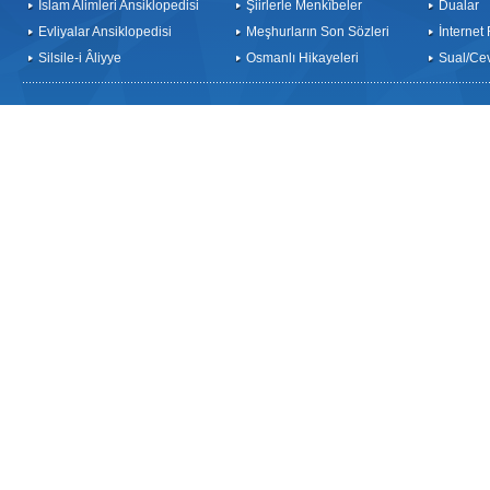
İslam Alimleri Ansiklopedisi
Şiirlerle Menkîbeler
Dualar
Evliyalar Ansiklopedisi
Meşhurların Son Sözleri
İnternet
Silsile-i Âliyye
Osmanlı Hikayeleri
Sual/Ce