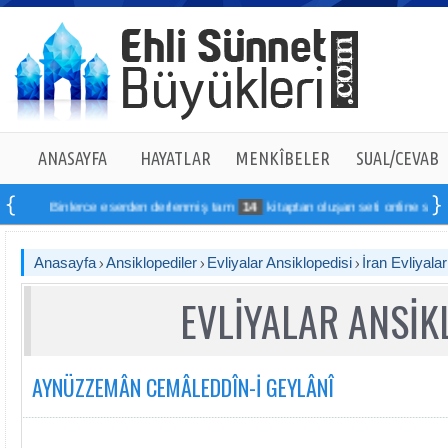
ANASAYFA
HAYATLAR
MENKÎBELER
SUAL/CEVAB
Binlerce eserden derlenmiş tam
14
kitaptan oluşan seti online sipariş ve
Anasayfa
Ansiklopediler
Evliyalar Ansiklopedisi
İran Evliyala
EVLİYALAR ANSİK
AYNÜZZEMÂN CEMÂLEDDÎN-İ GEYLÂNÎ