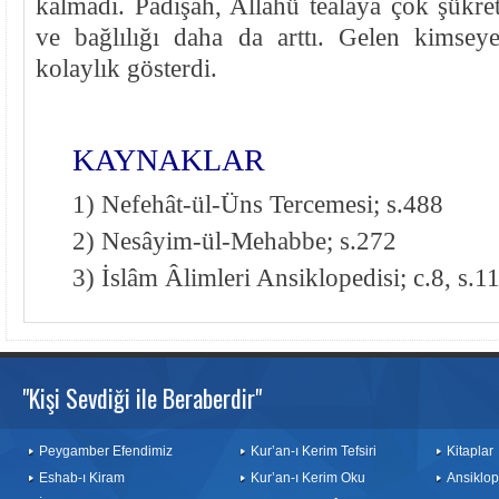
kalmadı. Pâdişâh, Allahü teâlâya çok şükre
ve bağlılığı daha da arttı. Gelen kimse
kolaylık gösterdi.
KAYNAKLAR
1) Nefehât-ül-Üns Tercemesi; s.488
2) Nesâyim-ül-Mehabbe; s.272
3) İslâm Âlimleri Ansiklopedisi; c.8, s.1
"Kişi Sevdiği ile Beraberdir"
Peygamber Efendimiz
Kur’an-ı Kerim Tefsiri
Kitaplar
Eshab-ı Kiram
Kur’an-ı Kerim Oku
Ansiklop