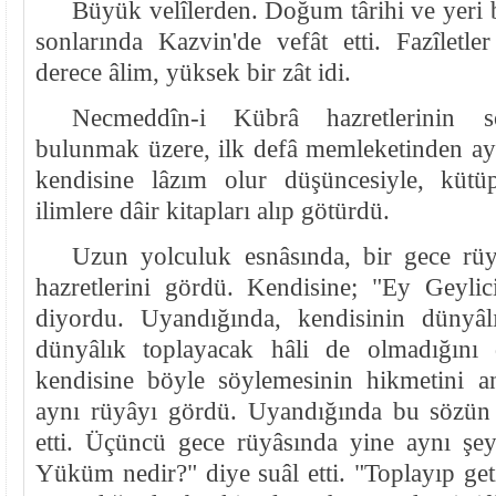
Büyük velîlerden. Doğum târihi ve yeri be
sonlarında Kazvin'de vefât etti. Fazîletle
derece âlim, yüksek bir zât idi.
Necmeddîn-i Kübrâ hazretlerinin s
bulunmak üzere, ilk defâ memleketinden ayr
kendisine lâzım olur düşüncesiyle, kütüp
ilimlere dâir kitapları alıp götürdü.
Uzun yolculuk esnâsında, bir gece rü
hazretlerini gördü. Kendisine; "Ey Geyli
diyordu. Uyandığında, kendisinin dünyâl
dünyâlık toplayacak hâli de olmadığını 
kendisine böyle söylemesinin hikmetini a
aynı rüyâyı gördü. Uyandığında bu sözün
etti. Üçüncü gece rüyâsında yine aynı şe
Yüküm nedir?" diye suâl etti. "Toplayıp geti