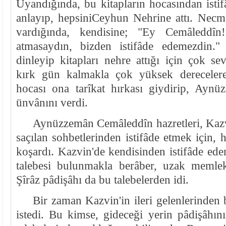
Uyandığında, bu kitapların hocasından isti
anlayıp, hepsiniCeyhun Nehrine attı. Nec
vardığında, kendisine; "Ey Cemâleddîn
atmasaydın, bizden istifâde edemezdin.
dinleyip kitapları nehre attığı için çok s
kırk gün kalmakla çok yüksek dereceler
hocası ona tarîkat hırkası giydirip, Ayn
ünvânını verdi.
Aynüzzemân Cemâleddîn hazretleri, Kazv
saçılan sohbetlerinden istifâde etmek için, 
koşardı. Kazvin'de kendisinden istifâde ede
talebesi bulunmakla berâber, uzak memleke
Şîrâz pâdişâhı da bu talebelerden idi.
Bir zaman Kazvin'in ileri gelenlerinden 
istedi. Bu kimse, gideceği yerin pâdişâhın