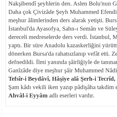
Nakşibendî şeyhlerin den. Aslen Bolu'nun G
Daha çok Çivizâde Şeyh Muhammed Efendid
meşhur âlimlerinden ders alarak yetişti. Bur
İstanbul'da Ayasofya, Sahn-ı Semân ve Sül
dereceli medreselerde ders verdi. İstanbul, M
yaptı. Bir süre Anadolu kazaskerliğini yürüt
dönerken Bursa'da rahatsızlanıp vefât etti. Z
defnedildi. İlmi yanında şâirliğiyle de tanı
Ganîzâde diye meşhur şâir Muhammed Nâdirî
Tefsîr-i Beydâvî, Hâşiye alâ Şerh-i Tecrîd
Şam kâdı vekili iken yazıp pâdişâha takdim e
Ahvâl-i Eyyâm
adlı eserleri vardır.