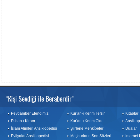
"Kişi Sevdiği ile Beraberdir"
Peygamber Efendimiz
Kur’an-ı Kerim Tefsiri
Kitaplar
Eshab-ı Kiram
Kur’an-ı Kerim Oku
Ansiklop
İslam Alimleri Ansiklopedisi
Şiirlerle Menkîbeler
Dualar
Evliyalar Ansiklopedisi
Meşhurların Son Sözleri
İnternet