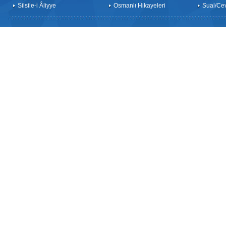
Silsile-i Âliyye
Osmanlı Hikayeleri
Sual/Ce