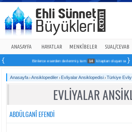
ANASAYFA
HAYATLAR
MENKÎBELER
SUAL/CEVAB
Binlerce eserden derlenmiş tam
14
kitaptan oluşan seti onlin
Anasayfa
Ansiklopediler
Evliyalar Ansiklopedisi
Türkiye Evliy
EVLİYALAR ANSİK
ABDÜLGANÎ EFENDİ