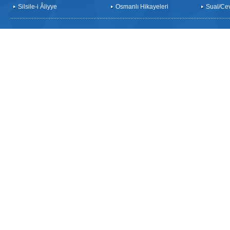
Silsile-i Âliyye
Osmanlı Hikayeleri
Sual/Ce