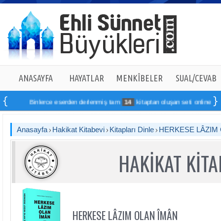
ANASAYFA
HAYATLAR
MENKÎBELER
SUAL/CEVAB
Binlerce eserden derlenmiş tam
14
kitaptan oluşan seti online sipariş v
Anasayfa
Hakikat Kitabevi
Kitapları Dinle
HERKESE LÂZIM 
HAKİKAT KİTA
HERKESE LÂZIM OLAN ÎMÂN