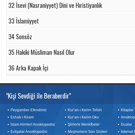
32 İsevi (Nasraniyyet) Dini ve Hıristiyanlık
33 İslamiyyet
34 Sonsöz
35 Hakiki Müsliman Nasıl Olur
36 Arka Kapak İçi
"Kişi Sevdiği ile Beraberdir"
Peygamber Efendimiz
Kur’an-ı Kerim Tefsiri
Kitaplar
Eshab-ı Kiram
Kur’an-ı Kerim Oku
Ansiklop
İslam Alimleri Ansiklopedisi
Şiirlerle Menkîbeler
Dualar
Evliyalar Ansiklopedisi
Meşhurların Son Sözleri
İnternet