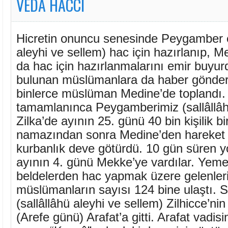
VEDA HACCI
Hicretin onuncu senesinde Peygamber e
aleyhi ve sellem) hac için hazırlanıp, 
da hac için hazırlanmalarını emir buyu
bulunan müslümanlara da haber gönder
binlerce müslüman Medine’de toplandı. 
tamamlanınca Peygamberimiz (sallâllâh
Zilka’de ayının 25. günü 40 bin kişilik bir
namazından sonra Medine’den hareket e
kurbanlık deve götürdü. 10 gün süren yo
ayının 4. günü Mekke’ye vardılar. Yeme
beldelerden hac yapmak üzere gelenleri
müslümanların sayısı 124 bine ulaştı. 
(sallâllâhü aleyhi ve sellem) Zilhicce’ni
(Arefe günü) Arafat’a gitti. Arafat vadis