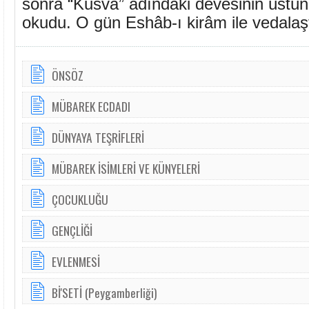
sonra “Kusvâ” adındaki devesinin üstü
okudu. O gün Eshâb-ı kirâm ile vedalaşt
ÖNSÖZ
MÜBAREK ECDADI
DÜNYAYA TEŞRİFLERİ
MÜBAREK İSİMLERİ VE KÜNYELERİ
ÇOCUKLUĞU
GENÇLİĞİ
EVLENMESİ
Bİ'SETİ (Peygamberliği)