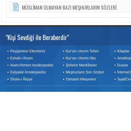
MÜSLİMAN OLMAYAN BAZI MEŞHURLARIN SÖZLERİ
"Kişi Sevdiği ile Beraberdir"
Peygamber Efendimiz
Kur’an-ı Kerim Tefsiri
Kitaplar
Eshab-ı Kiram
Kur’an-ı Kerim Oku
Ansiklop
İslam Alimleri Ansiklopedisi
Şiirlerle Menkîbeler
Dualar
Evliyalar Ansiklopedisi
Meşhurların Son Sözleri
İnternet
Silsile-i Âliyye
Osmanlı Hikayeleri
Sual/Ce