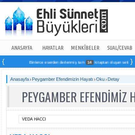
ANASAYFA
HAYATLAR
MENKÎBELER
SUAL/CEVAB
Binlerce eserden derlenmiş tam
14
kitaptan oluşan seti online 
Anasayfa
Peygamber Efendimizin Hayatı
Oku
Detay
PEYGAMBER EFENDİMİZ 