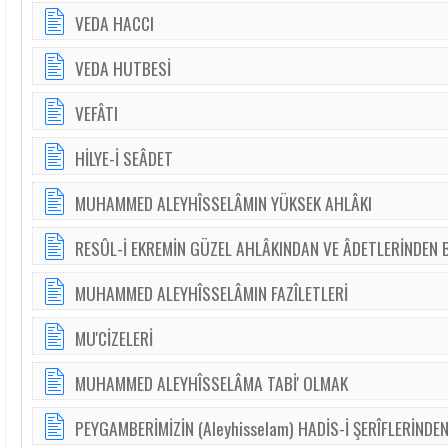
VEDA HACCI
VEDA HUTBESİ
VEFÂTI
HİLYE-İ SEÂDET
MUHAMMED ALEYHÎSSELÂMIN YÜKSEK AHLÂKI
RESÛL-İ EKREMİN GÜZEL AHLÂKINDAN VE ÂDETLERİNDEN 
MUHAMMED ALEYHÎSSELÂMIN FAZÎLETLERİ
MU'CİZELERİ
MUHAMMED ALEYHÎSSELÂMA TABİ' OLMAK
PEYGAMBERİMİZİN (Aleyhisselam) HADİS-İ ŞERÎFLERİNDEN