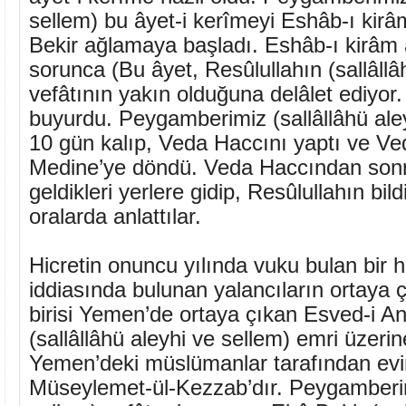
sellem) bu âyet-i kerîmeyi Eshâb-ı kir
Bekir ağlamaya başladı. Eshâb-ı kirâm
sorunca (Bu âyet, Resûlullahın (sallâllâ
vefâtının yakın olduğuna delâlet ediyor
buyurdu. Peygamberimiz (sallâllâhü ale
10 gün kalıp, Veda Haccını yaptı ve Ve
Medine’ye döndü. Veda Haccından sonr
geldikleri yerlere gidip, Resûlullahın bild
oralarda anlattılar.
Hicretin onuncu yılında vuku bulan bir
iddiasında bulunan yalancıların ortaya 
birisi Yemen’de ortaya çıkan Esved-i A
(sallâllâhü aleyhi ve sellem) emri üzeri
Yemen’deki müslümanlar tarafından evin
Müseylemet-ül-Kezzab’dır. Peygamberimi