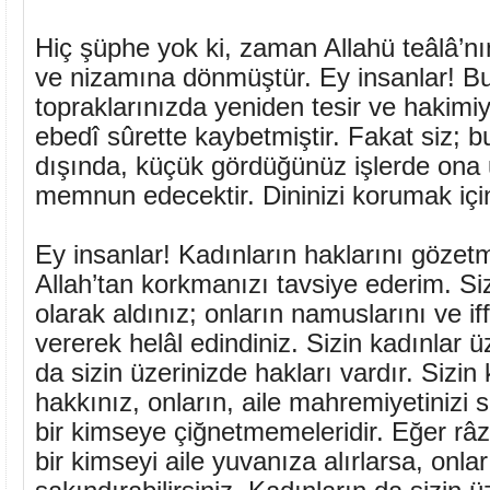
Hiç şüphe yok ki, zaman Allahü teâlâ’nın
ve nizamına dönmüştür. Ey insanlar! Bu
topraklarınızda yeniden tesir ve hakimi
ebedî sûrette kaybetmiştir. Fakat siz; b
dışında, küçük gördüğünüz işlerde ona
memnun edecektir. Dininizi korumak içi
Ey insanlar! Kadınların haklarını gözet
Allah’tan korkmanızı tavsiye ederim. Siz
olarak aldınız; onların namuslarını ve iff
vererek helâl edindiniz. Sizin kadınlar ü
da sizin üzerinizde hakları vardır. Sizin
hakkınız, onların, aile mahremiyetinizi 
bir kimseye çiğnetmemeleridir. Eğer râ
bir kimseyi aile yuvanıza alırlarsa, onla