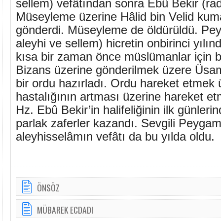
sellem) vefâtından sonra Ebû Bekir (rad
Müseyleme üzerine Hâlid bin Velid kum
gönderdi. Müseyleme de öldürüldü. Pey
aleyhi ve sellem) hicretin onbirinci yılı
kısa bir zaman önce müslümanlar için bü
Bizans üzerine gönderilmek üzere Üsa
bir ordu hazırladı. Ordu hareket etmek 
hastalığının artması üzerine hareket e
Hz. Ebû Bekir’in halifeliğinin ilk günler
parlak zaferler kazandı. Sevgili Pey
aleyhisselâmın vefâtı da bu yılda oldu.
ÖNSÖZ
MÜBAREK ECDADI