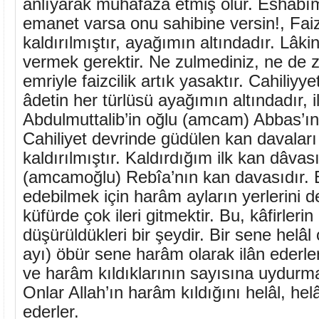
anlıyarak muhafaza etmiş olur. Eshâbım
emanet varsa onu sahibine versin!, Faiz
kaldırılmıştır, ayağımın altındadır. Lâk
vermek gerektir. Ne zulmediniz, ne de z
emriyle faizcilik artık yasaktır. Cahiliyy
âdetin her türlüsü ayağımın altındadır, i
Abdulmuttalib’in oğlu (amcam) Abbas’ın 
Cahiliyet devrinde güdülen kan davala
kaldırılmıştır. Kaldırdığım ilk kan dâvas
(amcamoğlu) Rebîa’nın kan davasıdır. E
edebilmek için harâm ayların yerlerini d
küfürde çok ileri gitmektir. Bu, kâfirlerin
düşürüldükleri bir şeydir. Bir sene helâl o
ayı) öbür sene harâm olarak ilân ederle
ve harâm kıldıklarının sayısına uydurma
Onlar Allah’ın harâm kıldığını helâl, hel
ederler.