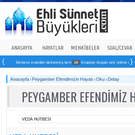
ANASAYFA
HAYATLAR
MENKÎBELER
SUAL/CEVAB
Binlerce eserden derlenmiş tam
14
kitaptan oluşan seti online sipariş verebil
Anasayfa
Peygamber Efendimizin Hayatı
Oku
Detay
PEYGAMBER EFENDİMİZ 