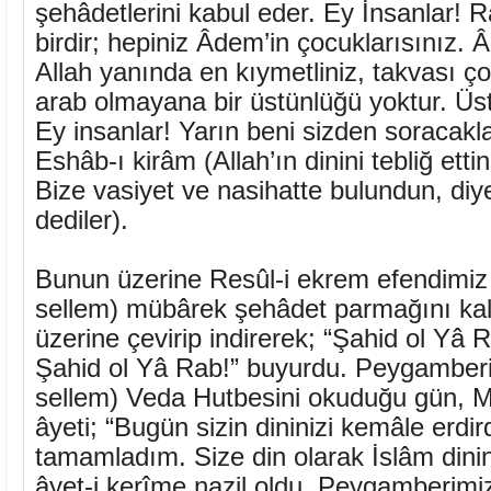
şehâdetlerini kabul eder. Ey İnsanlar! R
birdir; hepiniz Âdem’in çocuklarısınız. 
Allah yanında en kıymetliniz, takvası ço
arab olmayana bir üstünlüğü yoktur. Üst
Ey insanlar! Yarın beni sizden soracakla
Eshâb-ı kirâm (Allah’ın dinini tebliğ ettin
Bize vasiyet ve nasihatte bulundun, diy
dediler).
Bunun üzerine Resûl-i ekrem efendimiz (
sellem) mübârek şehâdet parmağını kal
üzerine çevirip indirerek; “Şahid ol Yâ 
Şahid ol Yâ Rab!” buyurdu. Peygamberim
sellem) Veda Hutbesini okuduğu gün, M
âyeti; “Bugün sizin dininizi kemâle erdi
tamamladım. Size din olarak İslâm dinin
âyet-i kerîme nazil oldu. Peygamberimiz 