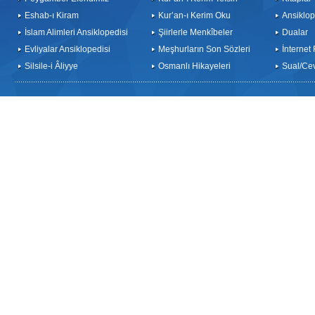
Eshab-ı Kiram
Kur’an-ı Kerim Oku
Ansiklop
İslam Alimleri Ansiklopedisi
Şiirlerle Menkîbeler
Dualar
Evliyalar Ansiklopedisi
Meşhurların Son Sözleri
İnternet
Silsile-i Âliyye
Osmanlı Hikayeleri
Sual/Ce