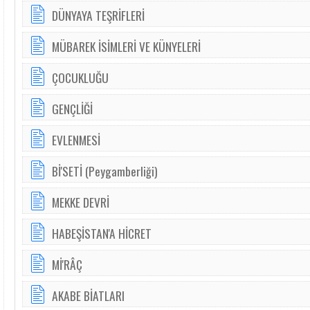
DÜNYAYA TEŞRİFLERİ
MÜBAREK İSİMLERİ VE KÜNYELERİ
ÇOCUKLUĞU
GENÇLİĞİ
EVLENMESİ
Bİ'SETİ (Peygamberliği)
MEKKE DEVRİ
HABEŞİSTAN'A HİCRET
Mİ'RÂÇ
AKABE BİATLARI