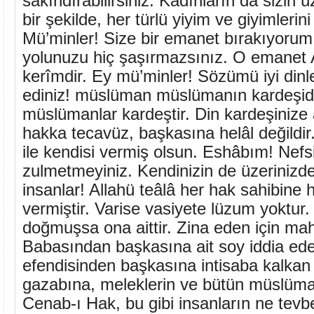
sakındırabilirsiniz. Kadınların da sizin 
bir şekilde, her türlü yiyim ve giyimlerin
Mü’minler! Size bir emanet bırakıyorum 
yolunuzu hiç şaşırmazsınız. O emanet Al
kerîmdir. Ey mü’minler! Sözümü iyi dinl
ediniz! müslüman müslümanın kardeşidi
müslümanlar kardeştir. Din kardeşinize a
hakka tecavüz, başkasına helâl değildir
ile kendisi vermiş olsun. Eshâbım! Nefs
zulmetmeyiniz. Kendinizin de üzerinizde
insanlar! Allahü teâlâ her hak sahibine 
vermiştir. Varise vasiyete lüzum yoktur
doğmuşsa ona aittir. Zina eden için mah
Babasından başkasına ait soy iddia ed
efendisinden başkasına intisaba kalkan 
gazabına, meleklerin ve bütün müslüman
Cenab-ı Hak, bu gibi insanların ne tevbel