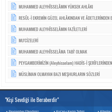
MUHAMMED ALEYHÎSSELÂMIN YÜKSEK AHLÂKI
RESÛL-İ EKREMİN GÜZEL AHLÂKINDAN VE ÂDETLERİNDEN 
MUHAMMED ALEYHÎSSELÂMIN FAZÎLETLERİ
MU'CİZELERİ
MUHAMMED ALEYHÎSSELÂMA TABİ' OLMAK
PEYGAMBERİMİZİN (Aleyhisselam) HADİS-İ ŞERÎFLERİNDEN
MÜSLİMAN OLMAYAN BAZI MEŞHURLARIN SÖZLERİ
"Kişi Sevdiği ile Beraberdir"
Peygamber Efendimiz
Kur’an-ı Kerim Tefsiri
Kitaplar