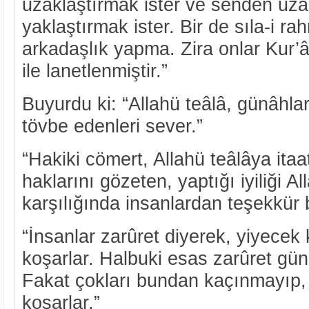
uzaklaştırmak ister ve senden uza
yaklaştırmak ister. Bir de sıla-i ra
arkadaşlık yapma. Zira onlar Kur’â
ile lanetlenmiştir.”
Buyurdu ki: “Allahü teâlâ, günâhla
tövbe edenleri sever.”
“Hakiki cömert, Allahü teâlâya itaa
haklarını gözeten, yaptığı iyiliği Al
karşılığında insanlardan teşekkür
“İnsanlar zarûret diyerek, yiyece
koşarlar. Halbuki esas zarûret gü
Fakat çokları bundan kaçınmayıp,
koşarlar.”