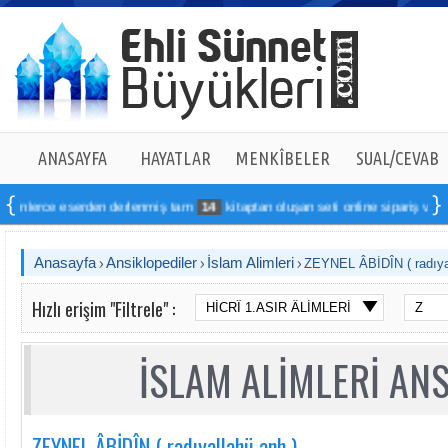
ANASAYFA
HAYATLAR
MENKÎBELER
SUAL/CEVAB
serden derlenmiş tam
14
kitaptan oluşan seti online sipariş verebilirsiniz
Anasayfa
Ansiklopediler
İslam Alimleri
ZEYNEL ÂBİDÎN ( radıya
Hızlı erişim "Filtrele" :
İSLAM ALİMLERİ ANS
ZEYNEL ÂBİDÎN ( radıyallahü anh )