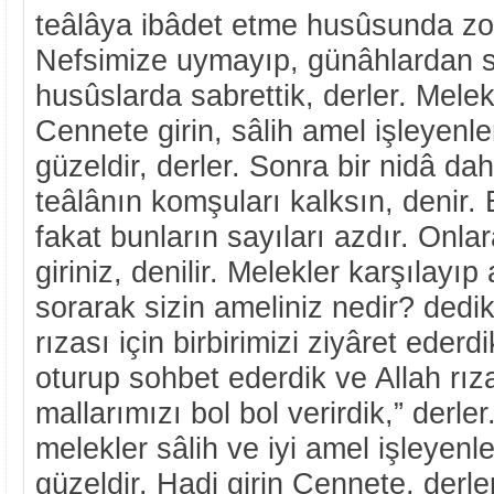
teâlâya ibâdet etme husûsunda zor
Nefsimize uymayıp, günâhlardan s
husûslarda sabrettik, derler. Melek
Cennete girin, sâlih amel işleyenl
güzeldir, derler. Sonra bir nidâ dah
teâlânın komşuları kalksın, denir. 
fakat bunların sayıları azdır. Onl
giriniz, denilir. Melekler karşılayıp
sorarak sizin ameliniz nedir? dedik
rızası için birbirimizi ziyâret ederdi
oturup sohbet ederdik ve Allah rızas
mallarımızı bol bol verirdik,” derl
melekler sâlih ve iyi amel işleyenl
güzeldir. Hadi girin Cennete, derler