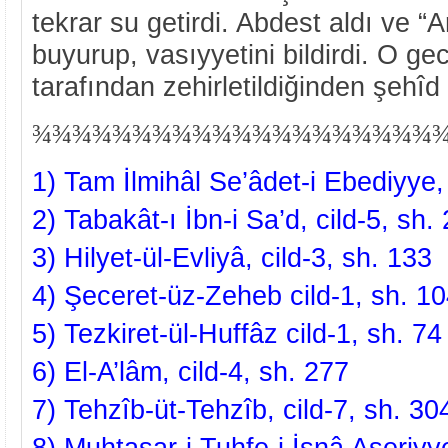
tekrar su getirdi. Abdest aldı ve “
buyurup, vasıyyetini bildirdi. O 
tarafından zehirletildiğinden şehîd
¾¾¾¾¾¾¾¾¾¾¾¾¾¾¾¾¾¾¾¾
1) Tam İlmihâl Se’âdet-i Ebediyye,
2) Tabakât-ı İbn-i Sa’d, cild-5, sh.
3) Hilyet-ül-Evliyâ, cild-3, sh. 133
4) Şeceret-üz-Zeheb cild-1, sh. 1
5) Tezkiret-ül-Huffâz cild-1, sh. 74
6) El-A’lâm, cild-4, sh. 277
7) Tehzîb-üt-Tehzîb, cild-7, sh. 30
8) Muhtasar-i Tuhfe-i İsnâ Aşeriyy