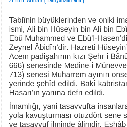
Tabiînin büyüklerinden ve oniki i
ismi, Ali bin Hüseyin bin Ali bin Ebî
Ebû Muhammed ve Ebü’l-Hasen’dir
Zeynel Âbidîn’dir. Hazreti Hüseyin
Acem padişahının kızı Şehr-i Bânû
666) senesinde Medine-i Münevve
713) senesi Muharrem ayının ons
yerinde şehîd edildi. Bakî kabrist
Hasan’ın yanına defn edildi.
İmamlığı, yani tasavvufta insanlar
yola kavuşturması otuzdört sene s
ve tasavvuf ilminde âlimdir. Eshâ