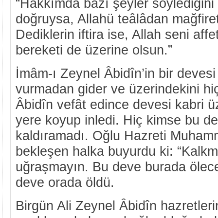
“Hakkımda bazı şeyler söylediğini
doğruysa, Allahü teâlâdan mağfiret 
Dediklerin iftira ise, Allah seni aff
bereketi de üzerine olsun.”
İmâm-ı Zeynel Âbidîn’in bir devesi
vurmadan gider ve üzerindekini hiç
Âbidîn vefât edince devesi kabri 
yere koyup inledi. Hiç kimse bu d
kaldıramadı. Oğlu Hazreti Muham
bekleşen halka buyurdu ki: “Kalkma
uğraşmayın. Bu deve burada ölec
deve orada öldü.
Birgün Ali Zeynel Âbidîn hazretlerin