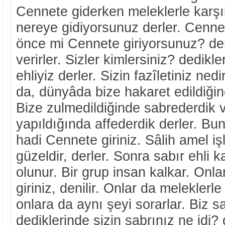
Cennete giderken meleklerle karşıl
nereye gidiyorsunuz derler. Cenne
önce mi Cennete giriyorsunuz? der
verirler. Sizler kimlersiniz? dedikle
ehliyiz derler. Sizin fazîletiniz ned
da, dünyâda bize hakaret edildiği
Bize zulmedildiğinde sabrederdik v
yapıldığında affederdik derler. Bu
hadi Cennete giriniz. Sâlih amel i
güzeldir, derler. Sonra sabır ehli k
olunur. Bir grup insan kalkar. Onl
giriniz, denilir. Onlar da meleklerle
onlara da aynı şeyi sorarlar. Biz sa
dediklerinde sizin sabrınız ne idi? 