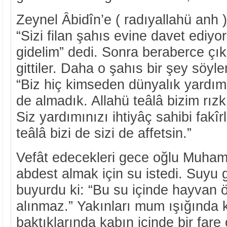
Zeynel Âbidîn’e ( radıyallahü anh ) 
“Sizi filan şahıs evine davet edi
gidelim” dedi. Sonra beraberce çı
gittiler. Daha o şahıs bir şey söy
“Biz hiç kimseden dünyalık yardım
de almadık. Allahü teâlâ bizim rız
Siz yardımınızı ihtiyâç sahibi fakîr
teâlâ bizi de sizi de affetsin.”
Vefât edecekleri gece oğlu Muha
abdest almak için su istedi. Suyu g
buyurdu ki: “Bu su içinde hayvan 
alınmaz.” Yakınları mum ışığında k
baktıklarında kabın içinde bir fare