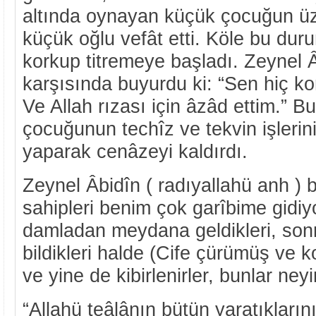
altında oynayan küçük çocuğun üz
küçük oğlu vefât etti. Köle bu dur
korkup titremeye başladı. Zeynel 
karşısında buyurdu ki: “Sen hiç ko
Ve Allah rızası için âzâd ettim.” 
çocuğunun techîz ve tekvin işlerini 
yaparak cenâzeyi kaldırdı.
Zeynel Âbidîn ( radıyallahü anh ) b
sahipleri benim çok garîbime gidiyo
damladan meydana geldikleri, sonr
bildikleri halde (Cife çürümüş ve 
ve yine de kibirlenirler, bunlar ney
“Allahü teâlânın bütün yaratıkların