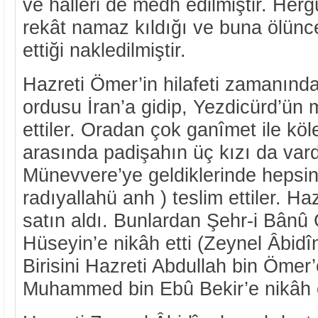
ve hâlleri de medh edilmiştir. Her
rekât namaz kıldığı ve buna ölün
ettiği nakledilmiştir.
Hazreti Ömer’in hilafeti zamanınd
ordusu İran’a gidip, Yezdicürd’ün 
ettiler. Oradan çok ganîmet ile köle
arasında padişahın üç kızı da vard
Münevvere’ye geldiklerinde hepsini
radıyallahü anh ) teslim ettiler. Haz
satın aldı. Bunlardan Şehr-i Bânû 
Hüseyin’e nikâh etti (Zeynel Âbidî
Birisini Hazreti Abdullah bin Ömer’
Muhammed bin Ebû Bekir’e nikâh e