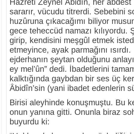
Hazreti Zeynel Âbidîn, her abdest
sararır, vücudu titrerdi. Sebebini 
huzûruna çıkacağımı biliyor musun
gece teheccüd namazı kılıyordu. Ş
girip, kendisini meşgûl etmek istedi
etmeyince, ayak parmağını ısırdı
ejderhanın şeytan olduğunu anlay
ey mel’ûn” dedi. İbadetlerini tama
kalktığında gaybdan bir ses üç ke
Âbidîn’sin (yani ibadet edenlerin s
Birisi aleyhinde konuşmuştu. Bu k
onun yanına gitti. Onunla biraz so
buyurdu ki: