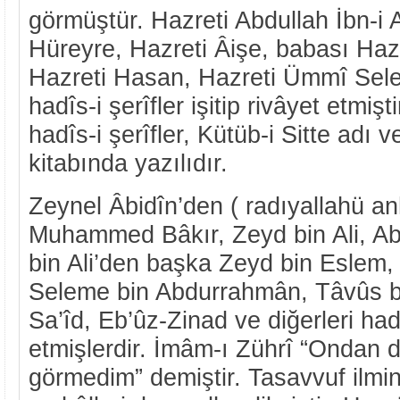
görmüştür. Hazreti Abdullah İbn-i
Hüreyre, Hazreti Âişe, babası Haz
Hazreti Hasan, Hazreti Ümmî Sele
hadîs-i şerîfler işitip rivâyet etmişt
hadîs-i şerîfler, Kütüb-i Sitte adı v
kitabında yazılıdır.
Zeynel Âbidîn’den ( radıyallahü anh
Muhammed Bâkır, Zeyd bin Ali, Abd
bin Ali’den başka Zeyd bin Eslem,
Seleme bin Abdurrahmân, Tâvûs b
Sa’îd, Eb’ûz-Zinad ve diğerleri hadî
etmişlerdir. İmâm-ı Zührî “Ondan d
görmedim” demiştir. Tasavvuf ilmi