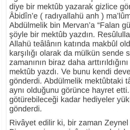
diye bir mektûb yazarak gizlice gö
Âbidîn’e ( radıyallahü anh ) ma’lû
Abdülmelik bin Mervan’a “Falan g
şöyle bir mektûb yazdın. Resûlull
Allahü teâlânın katında makbûl o
karşılığı olarak da mülkün sende sa
zamanının biraz daha arttırıldığını
mektûb yazdı. Ve bunu kendi deves
gönderdi. Abdülmelik mektûbtaki târ
aynı olduğunu görünce hayret etti
götürebileceği kadar hediyeler yük
gönderdi.
Rivâyet edilir ki, bir zaman Zeynel