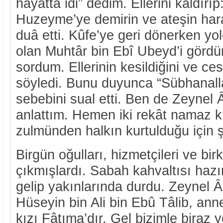
hayatta idi” dedim. Ellerini kaldırı
Huzeyme’ye demirin ve ateşin harar
duâ etti. Kûfe’ye geri dönerken yo
olan Muhtâr bin Ebî Ubeyd’i görd
sordum. Ellerinin kesildiğini ve ces
söyledi. Bunu duyunca “Sübhanall
sebebini sual etti. Ben de Zeynel Â
anlattım. Hemen iki rekât namaz 
zulmünden halkın kurtulduğu için ş
Birgün oğulları, hizmetçileri ve bir
çıkmışlardı. Sabah kahvaltısı hazır
gelip yakınlarında durdu. Zeynel Â
Hüseyin bin Ali bin Ebû Tâlib, ann
kızı Fâtıma’dır. Gel bizimle biraz