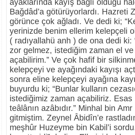
ayaklarında kayış bağlı olduğu ha
Bağdâd’a götürüyorlardı. Hazreti 
görünce çok ağladı. Ve dedi ki; “K
yerinizde benim ellerim kelepçeli 
( radıyallahü anh ) de ona dedi ki:
zor gelmez, istediğim zaman el ve
açabilirim.” Ve çok hafif bir silkinm
kelepçeyi ve ayağındaki kayışı açt
sonra eline kelepçeyi ayağına kayı
buyurdu ki; “Bunlar kulların cezası
istediğimiz zaman açabiliriz. Esas 
teâlânın azâbıdır.” Minhal bin Amr 
gitmiştim. Zeynel Âbidîn’e rastlad
meşhûr Huzeyme bin Kabil’i sordu