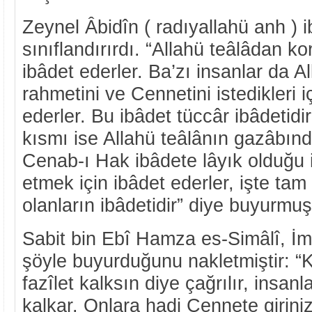
Zeynel Âbidîn ( radıyallahü anh ) i
sınıflandırırdı. “Allahü teâlâdan ko
ibâdet ederler. Ba’zı insanlar da A
rahmetini ve Cennetini istedikleri i
ederler. Bu ibâdet tüccâr ibâdetidir
kısmı ise Allahü teâlânın gazâbın
Cenab-ı Hak ibâdete lâyık olduğu i
etmek için ibâdet ederler, işte ta
olanların ibâdetidir” diye buyurmuş
Sabit bin Ebî Hamza es-Simâlî, İm
şöyle buyurduğunu nakletmiştir: “
fazîlet kalksın diye çağrılır, insan
kalkar. Onlara hadi Cennete giriniz