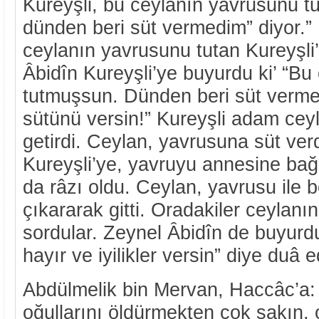
Kureyşli, bu ceylanın yavrusunu 
dünden beri süt vermedim” diyor.”
ceylanın yavrusunu tutan Kureyşli’
Âbidîn Kureyşli’ye buyurdu ki’ “B
tutmuşsun. Dünden beri süt verme
sütünü versin!” Kureyşli adam cey
getirdi. Ceylan, yavrusuna süt ver
Kureyşli’ye, yavruyu annesine bağ
da râzı oldu. Ceylan, yavrusu ile 
çıkararak gitti. Oradakiler ceylanın
sordular. Zeynel Âbidîn de buyurdu 
hayır ve iyilikler versin” diye duâ e
Abdülmelik bin Mervan, Haccâc’a: 
oğullarını öldürmekten çok sakın, 