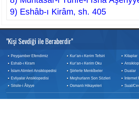
9) Eshâb-ı Kirâm, sh. 405
"Kişi Sevdiği ile Beraberdir"
Peygamber Efendimiz
Kur’an-ı Kerim Tefsiri
Kitaplar
Eshab-ı Kiram
Kur’an-ı Kerim Oku
Ansiklop
İslam Alimleri Ansiklopedisi
Şiirlerle Menkîbeler
Dualar
Evliyalar Ansiklopedisi
Meşhurların Son Sözleri
İnternet
Silsile-i Âliyye
Osmanlı Hikayeleri
Sual/Ce