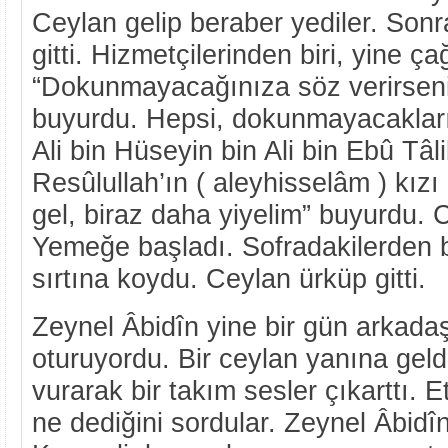
Ceylan gelip beraber yediler. Sonra
gitti. Hizmetçilerinden biri, yine ça
“Dokunmayacağınıza söz verirseni
buyurdu. Hepsi, dokunmayacakları
Ali bin Hüseyin bin Ali bin Ebû Tâ
Resûlullah’ın ( aleyhisselâm ) kızı
gel, biraz daha yiyelim” buyurdu. C
Yemeğe başladı. Sofradakilerden bir
sırtına koydu. Ceylan ürküp gitti.
Zeynel Âbidîn yine bir gün arkadaş
oturuyordu. Bir ceylan yanına geld
vurarak bir takım sesler çıkarttı. E
ne dediğini sordular. Zeynel Âbidî