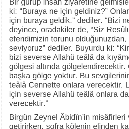
Bir gurup insan ziyâretine gelmişl
ki: “Buraya ne için geldiniz?” Onla
için buraya geldik.” dediler. “Bizi 
deyince, oradakiler de, “Siz Resûlu
efendimizin torunu olduğunuzdan, 
seviyoruz” dediler. Buyurdu ki: “Ki
bizi severse Allahü teâlâ da kıyâ
gölgesi altında gölgelendirecektir
başka gölge yoktur. Bu sevgilerini
teâlâ Cennette onlara verecektir. L
için severse Allahü teâlâ onlara da
verecektir.”
Birgün Zeynel Âbidîn’in misâfirleri 
getirirken, sofra kölenin elinden k