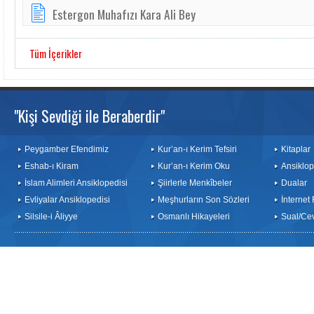
Estergon Muhafızı Kara Ali Bey
Tüm İçerikler
"Kişi Sevdiği ile Beraberdir"
Peygamber Efendimiz
Kur’an-ı Kerim Tefsiri
Kitaplar
Eshab-ı Kiram
Kur’an-ı Kerim Oku
Ansiklop
İslam Alimleri Ansiklopedisi
Şiirlerle Menkîbeler
Dualar
Evliyalar Ansiklopedisi
Meşhurların Son Sözleri
İnternet
Silsile-i Âliyye
Osmanlı Hikayeleri
Sual/Ce