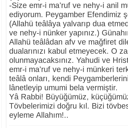
-Size emr-i ma’ruf ve nehy-i anil m
ediyorum. Peygamber Efendimiz şö
(Allahü teâlâya yalvarıp dua etme
ve nehy-i nünker yapınız.) Günah
Allahü teâlâdan afv ve mağfiret d
dualarınızı kabul etmeyecek. O za
olunmayacaksınız. Yahudi ve Hrist
emr-i ma’ruf ve nehy-i münkeri terk 
teâlâ onları, kendi Peygamberlerini
lânetleyip umumi bela vermiştir.
Yâ Rabbi! Büyüğümüz, küçüğümüz
Tövbelerimizi doğru kıl. Bizi töv
eyleme Allahım!..