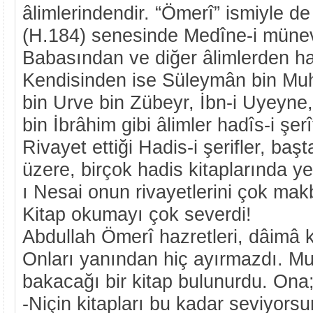
âlimlerindendir. “Ömerî” ismiyle de
(H.184) senesinde Medîne-i münevv
Babasından ve diğer âlimlerden hadî
Kendisinden ise Süleymân bin M
bin Urve bin Zübeyr, İbn-i Uyeyne
bin İbrâhim gibi âlimler hadîs-i şerîf
Rivayet ettiği Hadis-i şerifler, baş
üzere, birçok hadis kitaplarında y
ı Nesai onun rivayetlerini çok makb
Kitap okumayı çok severdi!
Abdullah Ömerî hazretleri, dâimâ k
Onları yanından hiç ayırmazdı. M
bakacağı bir kitap bulunurdu. Ona
-Niçin kitapları bu kadar seviyors