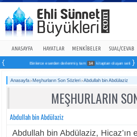
ANASAYFA
HAYATLAR
MENKÎBELER
SUAL/CEVAB
Binlerce eserden derlenmiş tam
14
kitaptan oluşan seti online si
Anasayfa
Meşhurların Son Sözleri
Abdullah bin Abdülaziz
MEŞHURLARIN SON
Abdullah bin Abdülaziz
Abdullah bin Abdülaziz, Hicaz’ın 