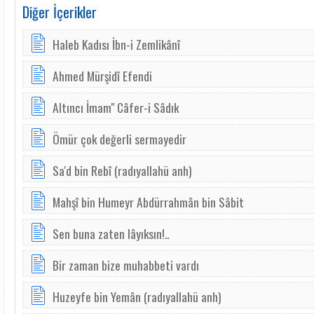
Diğer İçerikler
Haleb Kadısı İbn-i Zemlikânî
Ahmed Mürşidî Efendi
Altıncı İmam" Câfer-i Sâdık
Ömür çok değerli sermayedir
Sa'd bin Rebî (radıyallahü anh)
Mahşî bin Humeyr Abdürrahmân bin Sâbit
Sen buna zaten lâyıksın!..
Bir zaman bize muhabbeti vardı
Huzeyfe bin Yemân (radıyallahü anh)