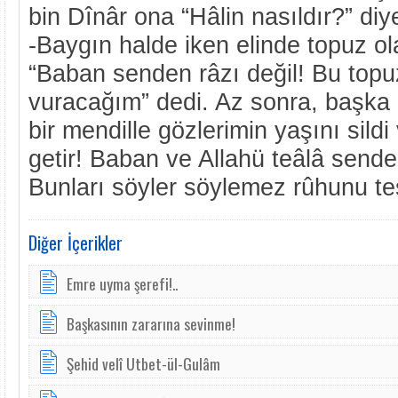
bin Dînâr ona “Hâlin nasıldır?” di
-Baygın halde iken elinde topuz ol
“Baban senden râzı değil! Bu topu
vuracağım” dedi. Az sonra, başka b
bir mendille gözlerimin yaşını sildi
getir! Baban ve Allahü teâlâ sende
Bunları söyler söylemez rûhunu tesl
Diğer İçerikler
Emre uyma şerefi!..
Başkasının zararına sevinme!
Şehid velî Utbet-ül-Gulâm