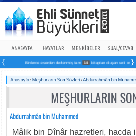
ANASAYFA
HAYATLAR
MENKÎBELER
SUAL/CEVAB
Binlerce eserden derlenmiş tam
14
kitaptan oluşan seti online sipar
Anasayfa
Meşhurların Son Sözleri
Abdurrahmân bin Muham
MEŞHURLARIN SON
Abdurrahmân bin Muhammed
Mâlik bin Dînâr hazretleri, hacda i