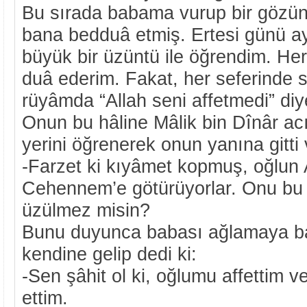
Bu sırada babama vurup bir gözün
bana bedduâ etmiş. Ertesi günü ay
büyük bir üzüntü ile öğrendim. Her 
duâ ederim. Fakat, her seferinde siz
rüyâmda “Allah seni affetmedi” diye
Onun bu hâline Mâlik bin Dînâr ac
yerini öğrenerek onun yanına gitti 
-Farzet ki kıyâmet kopmuş, oğlun
Cehennem’e götürüyorlar. Onu bu
üzülmez misin?
Bunu duyunca babası ağlamaya ba
kendine gelip dedi ki:
-Sen şâhit ol ki, oğlumu affettim v
ettim.