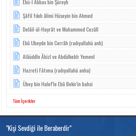
Ebü-l Abbas bin Şüreyh
Şâfiî fıkıh âlimi Hüseyin bin Ahmed
Delâil-ül-Hayrât ve Muhammed Cezûlî
Ebû Ubeyde bin Cerrâh (radıyallahü anh)
Alâüddîn Âbizî ve Abdülkebîr Yemenî
Hazreti Fâtıma (radıyallahü anha)
Übey bin Halef'le Ebû Bekir'in bahsi
Tüm İçerikler
"Kişi Sevdiği ile Beraberdir"