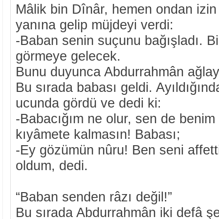
Mâlik bin Dînâr, hemen ondan izin
yanına gelip müjdeyi verdi:
-Baban senin suçunu bağışladı. Bi
görmeye gelecek.
Bunu duyunca Abdurrahmân ağlayar
Bu sırada babası geldi. Ayıldığın
ucunda gördü ve dedi ki:
-Babacığım ne olur, sen de benim 
kıyâmete kalmasın! Babası;
-Ey gözümün nûru! Ben seni affett
oldum, dedi.
“Baban senden râzı değil!”
Bu sırada Abdurrahmân iki defâ şeh