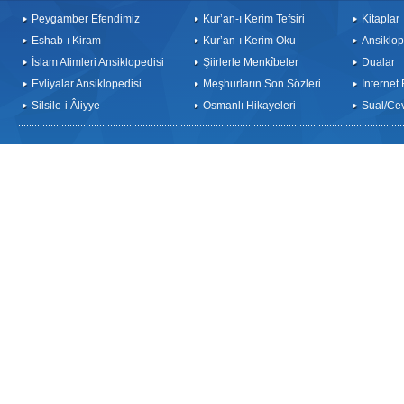
Peygamber Efendimiz
Kur’an-ı Kerim Tefsiri
Kitaplar
Eshab-ı Kiram
Kur’an-ı Kerim Oku
Ansiklop
İslam Alimleri Ansiklopedisi
Şiirlerle Menkîbeler
Dualar
Evliyalar Ansiklopedisi
Meşhurların Son Sözleri
İnternet
Silsile-i Âliyye
Osmanlı Hikayeleri
Sual/Ce