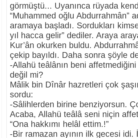
görmüştü... Uyanınca rüyada kend
“Muhammed oğlu Abdurrahmân” ad
aramaya başladı. Sordukları kimse
yıl hacca gelir” dediler. Araya ara
Kur’ân okurken buldu. Abdurrahmâ
çekip bayıldı. Daha sonra şöyle d
-Allahü teâlânın beni affetmediğin
değil mi?
Mâlik bin Dînâr hazretleri çok şaş
sordu:
-Sâlihlerden birine benziyorsun. Ç
Acaba, Allahü teâlâ seni niçin affe
“Ona hakkımı helâl ettim.!”
-Bir ramazan ayının ilk gecesi idi.