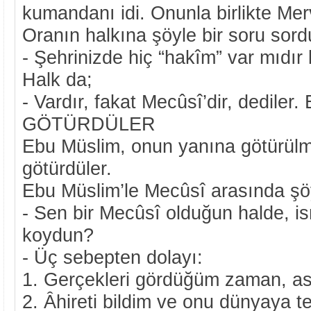
kumandanı idi. Onunla birlikte Merv
Oranın halkına şöyle bir soru sor
- Şehrinizde hiç “hakîm” var mıdır k
Halk da;
- Vardır, fakat Mecûsî’dir, dedil
GÖTÜRDÜLER
Ebu Müslim, onun yanına götürülme
götürdüler.
Ebu Müslim’le Mecûsî arasında şöy
- Sen bir Mecûsî olduğun halde, i
koydun?
- Üç sebepten dolayı:
1. Gerçekleri gördüğüm zaman, a
2. Âhireti bildim ve onu dünyaya te