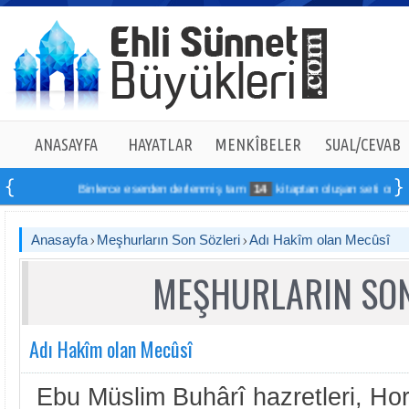
ANASAYFA
HAYATLAR
MENKÎBELER
SUAL/CEVAB
Binlerce eserden derlenmiş tam
14
kitaptan oluşan seti online sipa
Anasayfa
Meşhurların Son Sözleri
Adı Hakîm olan Mecûsî
MEŞHURLARIN SON
Adı Hakîm olan Mecûsî
Ebu Müslim Buhârî hazretleri, H