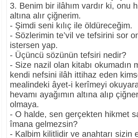
3. Benim bir ilâhım vardır ki, onu
altına alır çiğnerim.
- Şimdi seni kılıç ile öldüreceğim.
- Sözlerimin te’vil ve tefsirini sor
istersen yap.
- Üçüncü sözünün tefsiri nedir?
- Size nazil olan kitabı okumadın
kendi nefsini ilâh ittihaz eden ki
mealindeki âyet-i kerîmeyi okuyar
hevamı ayağımın altına alıp çiğner
olmaya.
- O halde, sen gerçekten hikmet sa
îmana gelmezsin?
- Kalbim kilitlidir ve anahtarı sizin 