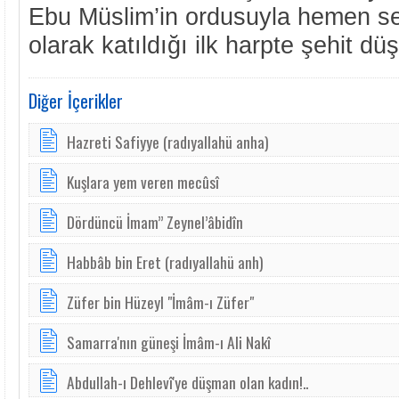
Ebu Müslim’in ordusuyla hemen se
olarak katıldığı ilk harpte şehit düş
Diğer İçerikler
Hazreti Safiyye (radıyallahü anha)
Kuşlara yem veren mecûsî
Dördüncü İmam” Zeynel’âbidîn
Habbâb bin Eret (radıyallahü anh)
Züfer bin Hüzeyl "İmâm-ı Züfer"
Samarra'nın güneşi İmâm-ı Ali Nakî
Abdullah-ı Dehlevî'ye düşman olan kadın!..