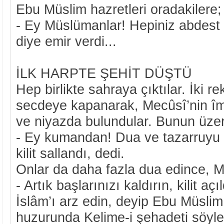
Ebu Müslim hazretleri oradakilere
- Ey Müslümanlar! Hepiniz abdest 
diye emir verdi...
İLK HARPTE ŞEHİT DÜŞTÜ
Hep birlikte sahraya çıktılar. İki re
secdeye kapanarak, Mecûsî’nin îm
ve niyazda bulundular. Bunun üze
- Ey kumandan! Dua ve tazarruyu d
kilit sallandı, dedi.
Onlar da daha fazla dua edince, M
- Artık başlarınızı kaldırın, kilit a
İslâm’ı arz edin, deyip Ebu Müslim 
huzurunda Kelime-i şehadeti söyle