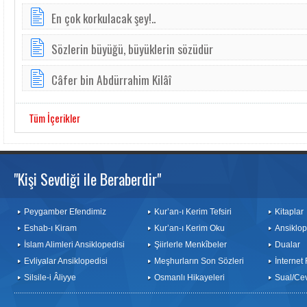
En çok korkulacak şey!..
Sözlerin büyüğü, büyüklerin sözüdür
Câfer bin Abdürrahim Kilâî
Tüm İçerikler
"Kişi Sevdiği ile Beraberdir"
Peygamber Efendimiz
Kur’an-ı Kerim Tefsiri
Kitaplar
Eshab-ı Kiram
Kur’an-ı Kerim Oku
Ansiklop
İslam Alimleri Ansiklopedisi
Şiirlerle Menkîbeler
Dualar
Evliyalar Ansiklopedisi
Meşhurların Son Sözleri
İnternet
Silsile-i Âliyye
Osmanlı Hikayeleri
Sual/Ce