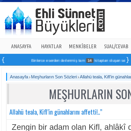
ANASAYFA
HAYATLAR
MENKÎBELER
SUAL/CEVAB
Binlerce eserden derlenmiş tam
14
kitaptan oluşan seti online s
Anasayfa
Meşhurların Son Sözleri
Allahü teala, Kifl’in günahları
MEŞHURLARIN SON
Allahü teala, Kifl’in günahlarını affetti!..”
Zengin bir adam olan Kifl, ahlâkî