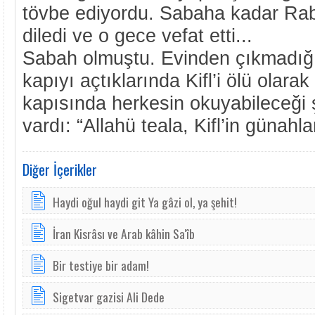
tövbe ediyordu. Sabaha kadar Rabb
diledi ve o gece vefat etti...
Sabah olmuştu. Evinden çıkmadığı
kapıyı açtıklarında Kifl’i ölü olara
kapısında herkesin okuyabileceği ş
vardı: “Allahü teala, Kifl’in günahları
Diğer İçerikler
Haydi oğul haydi git Ya gâzi ol, ya şehit!
İran Kisrâsı ve Arab kâhin Sa'îb
Bir testiye bir adam!
Sigetvar gazisi Ali Dede