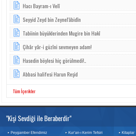
Hacı Bayram-ı Velî
Seyyid Zeyd bin Zeynel'âbidîn
Tabiinin büyüklerinden Mugire bin Hakî
Çihâr yâr-i güzîni sevmeyen adam!
Hasedin böylesi hiç görülmedi!..
Abbasi halifesi Harun Reşid
Tüm İçerikler
"Kişi Sevdiği ile Beraberdir"
Peygamber Efendimiz
Kur’an-ı Kerim Tefsiri
Kitaplar