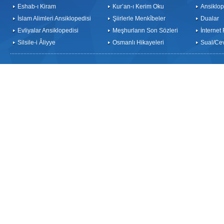
Eshab-ı Kiram
Kur’an-ı Kerim Oku
Ansiklop
İslam Alimleri Ansiklopedisi
Şiirlerle Menkîbeler
Dualar
Evliyalar Ansiklopedisi
Meşhurların Son Sözleri
İnternet
Silsile-i Âliyye
Osmanlı Hikayeleri
Sual/Ce