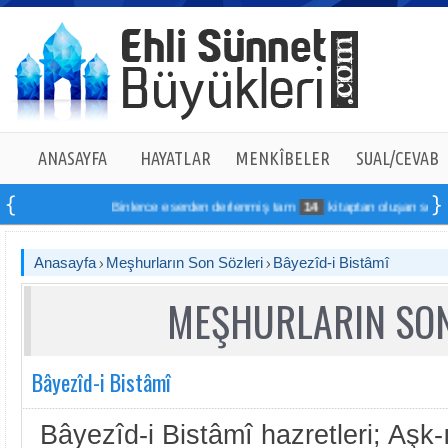
ANASAYFA
HAYATLAR
MENKÎBELER
SUAL/CEVAB
Binlerce eserden derlenmiş tam
14
kitaptan oluşan seti online
Anasayfa
Meşhurların Son Sözleri
Bâyezîd-i Bistâmî
MEŞHURLARIN SON
Bâyezîd-i Bistâmî
Bâyezîd-i Bistâmî hazretleri; Aşk-ı 