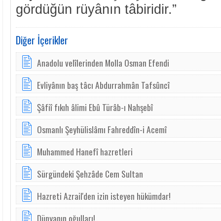
gördüğün rüyânın tâbiridir.”
Diğer İçerikler
Anadolu velîlerinden Molla Osman Efendi
Evliyânın baş tâcı Abdurrahmân Tafsûncî
Şâfiî fıkıh âlimi Ebû Türâb-ı Nahşebî
Osmanlı Şeyhülislâmı Fahreddîn-i Acemî
Muhammed Hanefî hazretleri
Sürgündeki Şehzâde Cem Sultan
Hazreti Azrail'den izin isteyen hükümdar!
Dünyanın oğulları!..