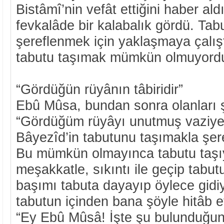
Bistâmî’nin vefât ettiğini haber ald
fevkalâde bir kalabalık gördü. Ta
şereflenmek için yaklaşmaya çalış
tabutu taşımak mümkün olmuyord
“Gördüğün rüyânın tâbiridir”
Ebû Mûsa, bundan sonra olanları ş
“Gördüğüm rüyâyı unutmuş vaziyet
Bâyezîd’in tabutunu taşımakla şer
Bu mümkün olmayınca tabutu taşı
meşakkatle, sıkıntı ile geçip tabut
başımı tabuta dayayıp öylece gidi
tabutun içinden bana şöyle hitâb e
“Ey Ebû Mûsâ! İşte şu bulunduğun