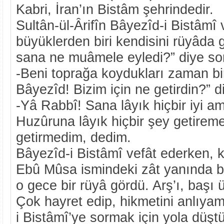
Kabri, İran’ın Bistâm şehrindedir.
Sultân-ül-Ârifîn Bâyezîd-i Bistâmî 
büyüklerden biri kendisini rüyâda g
sana ne muâmele eyledi?” diye so
-Beni toprağa koydukları zaman bir
Bâyezîd! Bizim için ne getirdin?” 
-Yâ Rabbî! Sana lâyık hiçbir iyi 
Huzûruna lâyık hiçbir şey getirem
getirmedim, dedim.
Bâyezîd-i Bistâmî vefât ederken, 
Ebû Mûsa ismindeki zât yanında 
o gece bir rüyâ gördü. Arş’ı, başı 
Çok hayret edip, hikmetini anlıya
i Bistâmî’ye sormak için yola düşt