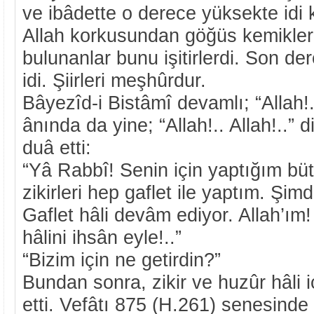
ve ibâdette o derece yüksekte idi 
Allah korkusundan göğüs kemikleri
bulunanlar bunu işitirlerdi. Son der
idi. Şiirleri meşhûrdur.
Bâyezîd-i Bistâmî devamlı; “Allah!..
ânında da yine; “Allah!.. Allah!..” 
duâ etti:
“Yâ Rabbî! Senin için yaptığım büt
zikirleri hep gaflet ile yaptım. Şim
Gaflet hâli devâm ediyor. Allah’ım!
hâlini ihsân eyle!..”
“Bizim için ne getirdin?”
Bundan sonra, zikir ve huzûr hâli 
etti. Vefâtı 875 (H.261) senesinde