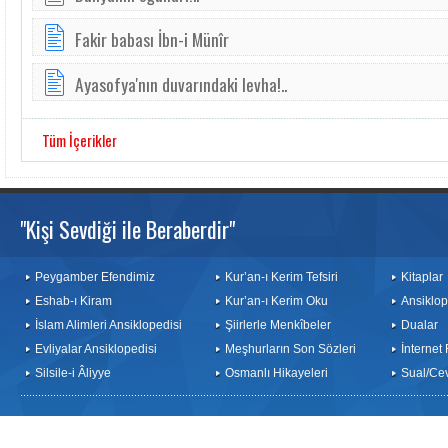
Fakir babası İbn-i Münîr
Ayasofya'nın duvarındaki levha!..
Tüm İçerikler
"Kişi Sevdiği ile Beraberdir"
Peygamber Efendimiz
Kur’an-ı Kerim Tefsiri
Kitaplar
Eshab-ı Kiram
Kur’an-ı Kerim Oku
Ansiklop
İslam Alimleri Ansiklopedisi
Şiirlerle Menkîbeler
Dualar
Evliyalar Ansiklopedisi
Meşhurların Son Sözleri
İnternet
Silsile-i Âliyye
Osmanlı Hikayeleri
Sual/Ce