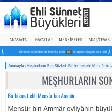
ANASAYFA
HAYATLAR
MENKÎBELER
SUAL/CEVAB
Binlerce eserden derlenmiş tam
14
kitaptan oluşan seti online sipari
Anasayfa
Meşhurların Son Sözleri
Bir hikmet ehli Mensûr bi
MEŞHURLARIN SON
Bir hikmet ehli Mensûr bin Ammâr
Mensûr bin Ammâr evliyânın büyükl