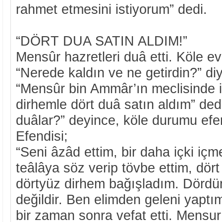
rahmet etmesini istiyorum” dedi.
“DÖRT DUA SATIN ALDIM!”
Mensûr hazretleri duâ etti. Köle e
“Nerede kaldın ve ne getirdin?” di
“Mensûr bin Ammâr’ın meclisinde i
dirhemle dört duâ satın aldım” dedi
duâlar?” deyince, köle durumu efen
Efendisi;
“Seni âzâd ettim, bir daha içki iç
teâlâya söz verip tövbe ettim, dör
dörtyüz dirhem bağışladım. Dördü
değildir. Ben elimden geleni yaptım
bir zaman sonra vefat etti. Mensu