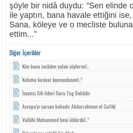
şöyle bir nidâ duydu: “Sen elinde o
ile yaptın, bana havale ettiğini ise
Sana, köleye ve o mecliste bulun
ettim...”
Diğer İçerikler
Kim bana isnâden yalan söylerse!..
Kolumu kesiver kumandanım!..”
İsyancı Sih lideri Guru Teg Bahâdır
Avrupa'yı sarsan bahadır Abdurrahman el Gafikî
Vallâhi Muhammed beni öldürdü!..”