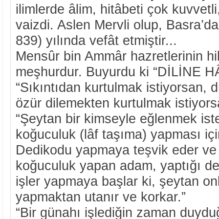
ilimlerde âlim, hitâbeti çok kuvvetli,
vaizdi. Aslen Mervli olup, Basra’d
839) yılında vefât etmiştir...
Mensûr bin Ammâr hazretlerinin hik
meşhurdur. Buyurdu ki “DİLİNE H
“Sıkıntıdan kurtulmak istiyorsan, 
özür dilemekten kurtulmak istiyorsa
“Şeytan bir kimseyle eğlenmek ist
koğuculuk (lâf taşıma) yapması içi
Dedikodu yapmaya teşvik eder ve k
koğuculuk yapan adam, yaptığı d
işler yapmaya başlar ki, şeytan onl
yapmaktan utanır ve korkar.”
“Bir günahı işlediğin zaman duyd