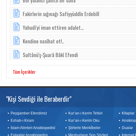
Bol yalancı şahitli bir dâvâ
Fakirlerin sığınağı Safiyyüddîn Erdebilî
Ya­hu­di'yi i­man et­ti­ren a­da­let...
Kendine nasîhat et!..
Sultânü'ş-Şuarâ Bâkî Efendi
Tüm İçerikler
"Kişi Sevdiği ile Beraberdir"
Peygamber Efendimiz
Kur’an-ı Kerim Tefsiri
Kitaplar
Eshab-ı Kiram
Kur’an-ı Kerim Oku
Ansiklop
İslam Alimleri Ansiklopedisi
Şiirlerle Menkîbeler
Dualar
Evliyalar Ansiklopedisi
Meşhurların Son Sözleri
İnternet