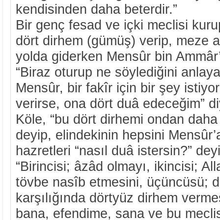
kendisinden daha beterdir.”
Bir genç fesad ve içki meclisi kuru
dört dirhem (gümüş) verip, meze a
yolda giderken Mensûr bin Ammâr’
“Biraz oturup ne söylediğini anlay
Mensûr, bir fakîr için bir şey istiy
verirse, ona dört duâ edeceğim” d
Köle, “bu dört dirhemi ondan daha
deyip, elindekinin hepsini Mensûr’
hazretleri “nasıl duâ istersin?” dey
“Birincisi; âzâd olmayı, ikincisi; A
tövbe nasîb etmesini, üçüncüsü; d
karşılığında dörtyüz dirhem verme
bana, efendime, sana ve bu mecli