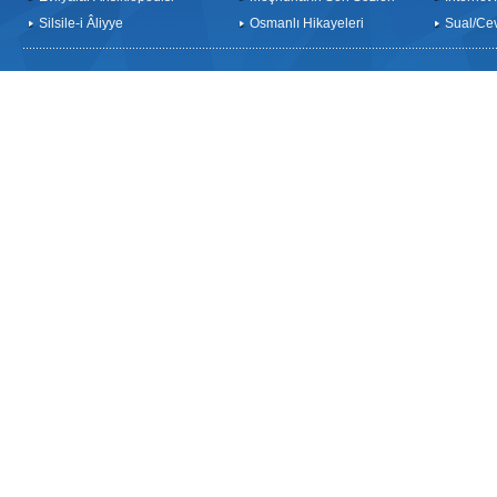
Silsile-i Âliyye
Osmanlı Hikayeleri
Sual/Ce