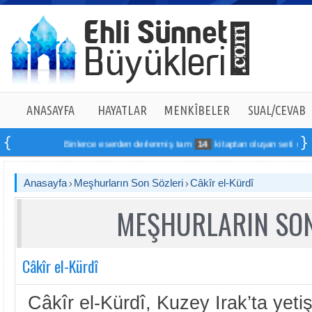
ANASAYFA
HAYATLAR
MENKÎBELER
SUAL/CEVAB
Binlerce eserden derlenmiş tam
14
kitaptan oluşan seti online sipa
Anasayfa
Meşhurların Son Sözleri
Câkîr el-Kürdî
MEŞHURLARIN SON
Câkîr el-Kürdî
Câkîr el-Kürdî, Kuzey Irak’ta yet