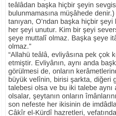
teâlâdan başka hiçbir şeyin sevgis
bulunmamasına müşâhede denir.) 
tanıyan, O’ndan başka hiçbir şeyi
her şeyi unutur. Kim bir şeyi seve
şeye muttalî olmaz. Başka şeye it
olmaz.”
“Allahü teâlâ, evliyâsına pek çok 
etmiştir. Evliyânın, aynı anda baş
görülmesi de, onların kerâmetlerin
büyük velînin, birisi şarkta, diğeri 
talebesi olsa ve bu iki talebe ayn
olsalar, şeytanın onların îmânların
son nefeste her ikisinin de imdâdlar
Câkîr el-Kürdî hazretleri, vefatın