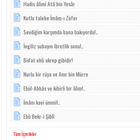
Hadis âlimi Atâ bin Yesâr
Kutlu talebe İmâm-ı Züfer
Sevdiğim karşımda bana bakıyordu!..
İngiliz subayın ibretlik sonu!..
Bid'at ehli akrep gibidir!
Nurlu bir rü­ya ve Amr bin Mür­re
E­bül-Abbâs ve ­ki­bir­li bir â­lim!..
İmânı kavi ümmi!..
Ebû Bekr-i Şiblî
Tüm İçerikler