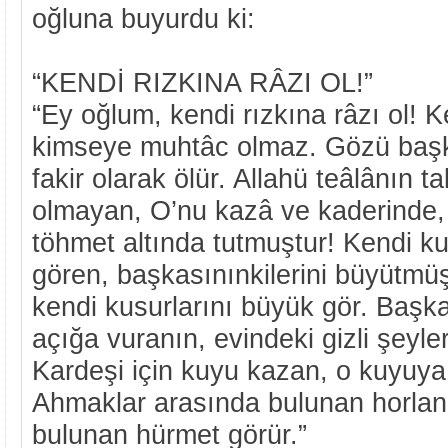
oğluna buyurdu ki:
“KENDİ RIZKINA RÂZI OL!”
“Ey oğlum, kendi rızkına râzı ol! K
kimseye muhtâc olmaz. Gözü başk
fakir olarak ölür. Allahü teâlânın ta
olmayan, O’nu kazâ ve kaderinde, 
töhmet altında tutmuştur! Kendi ku
gören, başkasınınkilerini büyütmü
kendi kusurlarını büyük gör. Başkas
açığa vuranın, evindeki gizli şeyler
Kardeşi için kuyu kazan, o kuyuya
Ahmaklar arasında bulunan horlanı
bulunan hürmet görür.”