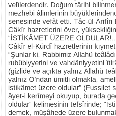
velîlerdendir. Doğum târihi bilinm
mezhebi âlimlerinin büyüklerindend
senesinde vefât etti. Tâc-ül-Ârifîn 
Câkîr hazretlerini över, yüksekliğini
“İSTİKÂMET ÜZERE OLDULAR!..
Câkîr el-Kürdî hazretlerinin kıymetl
“Şunlar ki, Rabbimiz Allahü teâlâd
rubûbiyyetini ve vahdâniyyetini îti
(gizlide ve açıkta yalnız Allahü t
yalnız O’ndan ümitli olmakla, amell
istikâmet üzere oldular” (Fussilet 
âyet-i kerîmeyi okuyup, burada ge
oldular” kelimesinin tefsîrinde; “İ
demek, müşâhede üzere bulunmak 