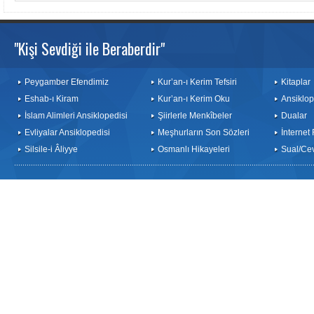
"Kişi Sevdiği ile Beraberdir"
Peygamber Efendimiz
Kur’an-ı Kerim Tefsiri
Kitaplar
Eshab-ı Kiram
Kur’an-ı Kerim Oku
Ansiklop
İslam Alimleri Ansiklopedisi
Şiirlerle Menkîbeler
Dualar
Evliyalar Ansiklopedisi
Meşhurların Son Sözleri
İnternet
Silsile-i Âliyye
Osmanlı Hikayeleri
Sual/Ce