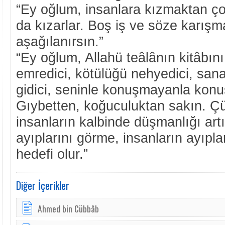
“Ey oğlum, insanlara kızmaktan ç
da kızarlar. Boş iş ve söze karışm
aşağılanırsın.”
“Ey oğlum, Allahü teâlânın kitâbını 
emredici, kötülüğü nehyedici, sa
gidici, seninle konuşmayanla konu
Gıybetten, koğuculuktan sakın. Ç
insanların kalbinde düşmanlığı artır
ayıplarını görme, insanların ayıpla
hedefi olur.”
Diğer İçerikler
Ahmed bin Cübbâb