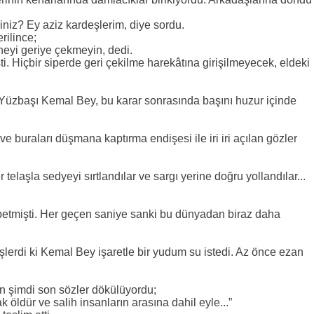
iniz? Ey aziz kardeşlerim, diye sordu.
rilince;
heyi geriye çekmeyin, dedi.
ti. Hiçbir siperde geri çekilme harekâtına girişilmeyecek, eldeki
Yüzbaşı Kemal Bey, bu karar sonrasında başını huzur içinde
e buraları düşmana kaptırma endişesi ile iri iri açılan gözler
telaşla sedyeyi sırtlandılar ve sargı yerine doğru yollandılar...
tmişti. Her geçen saniye sanki bu dünyadan biraz daha
erdi ki Kemal Bey işaretle bir yudum su istedi. Az önce ezan
n şimdi son sözler dökülüyordu;
öldür ve salih insanların arasına dahil eyle...”