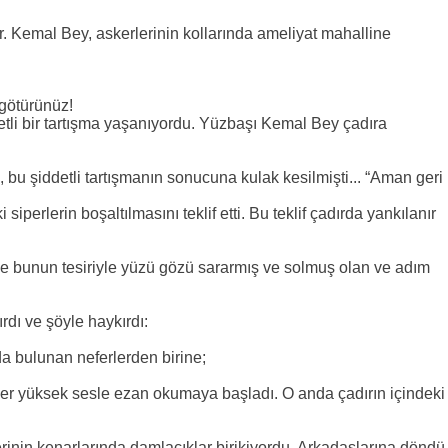
er. Kemal Bey, askerlerinin kollarında ameliyat mahalline
götürünüz!
etli bir tartışma yaşanıyordu. Yüzbaşı Kemal Bey çadıra
, bu şiddetli tartışmanın sonucuna kulak kesilmişti... “Aman geri
 siperlerin boşaltılmasını teklif etti. Bu teklif çadırda yankılanır
ve bunun tesiriyle yüzü gözü sararmış ve solmuş olan ve adım
dı ve şöyle haykırdı:
a bulunan neferlerden birine;
er yüksek sesle ezan okumaya başladı. O anda çadırın içindeki
lerinin kenarlarında damlacıklar birikiyordu. Arkadaşlarına döndü