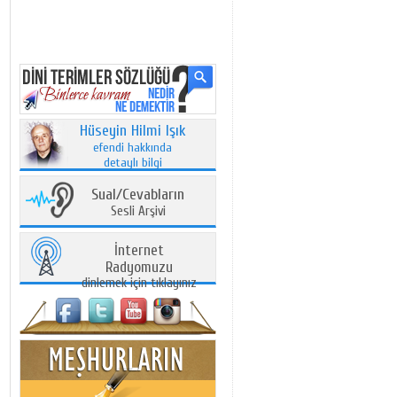
Hüseyin Hilmi Işık
efendi hakkında
detaylı bilgi
Sual/Cevabların
Sesli Arşivi
İnternet
Radyomuzu
dinlemek için tıklayınız