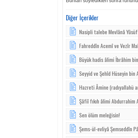
Bunları söyledikten sonra ruhunu t
Diğer İçerikler
Nasipli talebe Mevlânâ Yûsüf
Fahreddîn Acemî ve Vezîr M
Büyük hadis âlimi İbrâhim bi
Seyyid ve Şehîd Hüseyin bin A
Hazreti Âmine (radıyallahü a
Şâfiî fıkıh âlimi Abdurrahim 
Sen ölüm meleğisin!
Şems-ül-evliyâ Şemseddîn Pâ