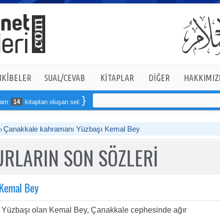
KÎBELER
SUAL/CEVAB
KİTAPLAR
DİĞER
HAKKIMIZ
4
kitaptan oluşan seti online sipariş verebilirsiniz
Çanakkale kahramanı Yüzbaşı Kemal Bey
RLARIN SON SÖZLERİ
 Kemal Bey
ay Yüzbaşı olan Kemal Bey, Çanakkale cephesinde ağır