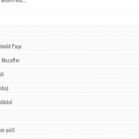
eslim etti...
ahmûd Paşa
n Muzaffer
li
nha)
Abbâsî
ni-pütî