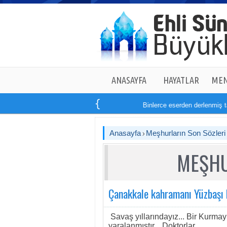
ANASAYFA
HAYATLAR
MEN
Binlerce eserden derlenmiş tam
1
Anasayfa
Meşhurların Son Sözleri
MEŞHU
Çanakkale kahramanı Yüzbaşı
Savaş yıllarındayız... Bir Kurm
yaralanmıştır... Doktorlar