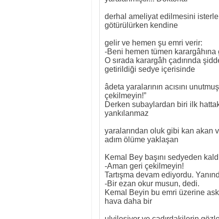
derhal ameliyat edilmesini isterl
götürülürken kendine
gelir ve hemen şu emri verir:
-Beni hemen tümen karargâhına 
O sırada karargâh çadırında şidd
getirildiği sedye içerisinde
âdeta yaralarının acısını unutmuş
çekilmeyin!”
Derken subaylardan biri ilk hattaki
yankılanmaz
yaralarından oluk gibi kan akan 
adım ölüme yaklaşan
Kemal Bey başını sedyeden kaldır
-Aman geri çekilmeyin!
Tartışma devam ediyordu. Yanınd
-Bir ezan okur musun, dedi.
Kemal Beyin bu emri üzerine ask
hava daha bir
ulvileşiyor ve çadırdakilerin göz