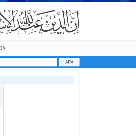
DA
ARA