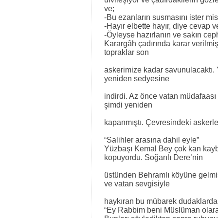
ve;
-Bu ezanların susmasını ister mis
-Hayır elbette hayır, diye cevap ve
-Öyleyse hazırlanın ve sakın cep
Karargâh çadırında karar verilmiş
topraklar son
askerimize kadar savunulacaktı. 
yeniden sedyesine
indirdi. Az önce vatan müdafaası v
şimdi yeniden
kapanmıştı. Çevresindeki askerler 
“Salihler arasına dahil eyle”
Yüzbaşı Kemal Bey çok kan kaybe
kopuyordu. Soğanlı Dere’nin
üstünden Behramlı köyüne gelmişl
ve vatan sevgisiyle
haykıran bu mübarek dudaklarda
“Ey Rabbim beni Müslüman olarak 