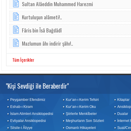
Sultan Alâeddin Muhammed Harezmi
Kurtuluşun alâmeti!..
Fâris bin Îsâ Bağdâdî
Mazlumun âhı indirir şâhı!..
Tüm İçerikler
"Kişi Sevdiği ile Beraberdir"
Peygamber Efendimiz
Kur’an-ı Kerim Tefsiri
Kitaplar
Eshab-ı Kiram
Kur’an-ı Kerim Oku
Ansiklop
İslam Alimleri Ansiklopedisi
Şiirlerle Menkîbeler
Dualar
Evliyalar Ansiklopedisi
Meşhurların Son Sözleri
İnternet
Silsile-i Âliyye
Osmanlı Hikayeleri
Sual/Ce