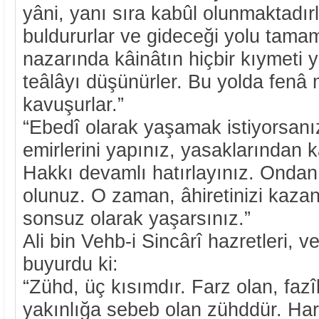
yâni, yanı sıra kabûl olunmaktadırl
buldururlar ve gideceği yolu tamaml
nazarında kâinâtın hiçbir kıymeti 
teâlâyı düşünürler. Bu yolda fen
kavuşurlar.”
“Ebedî olarak yaşamak istiyorsanız
emirlerini yapınız, yasaklarından 
Hakkı devamlı hatırlayınız. Ondan 
olunuz. O zaman, âhiretinizi kazan
sonsuz olarak yaşarsınız.”
Ali bin Vehb-i Sincârî hazretleri, 
buyurdu ki:
“Zühd, üç kısımdır. Farz olan, faz
yakınlığa sebeb olan zühddür. H