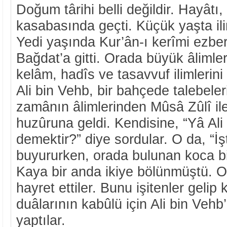
Doğum târihi belli değildir. Hayâtı
kasabasında geçti. Küçük yaşta ili
Yedi yaşında Kur’ân-ı kerîmi ezbe
Bağdat’a gitti. Orada büyük âlimlerd
kelâm, hadîs ve tasavvuf ilimlerini 
Ali bin Vehb, bir bahçede talebeler
zamânın âlimlerinden Mûsâ Zûlî ile
huzûruna geldi. Kendisine, “Yâ Ali
demektir?” diye sordular. O da, “İ
buyururken, orada bulunan koca bi
Kaya bir anda ikiye bölünmüştü. O
hayret ettiler. Bunu işitenler gelip
duâlarının kabûlü için Ali bin Vehb’
yaptılar.