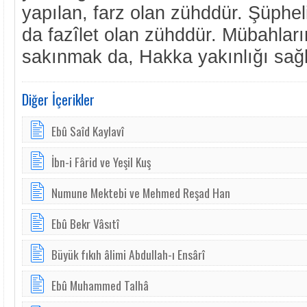
yapılan, farz olan zühddür. Şüphe
da fazîlet olan zühddür. Mübahları
sakınmak da, Hakka yakınlığı sağ
Diğer İçerikler
Ebû Saîd Kaylavî
İbn-i Fârid ve Yeşil Kuş
Numune Mektebi ve Mehmed Reşad Han
Ebû Bekr Vâsıtî
Büyük fıkıh âlimi Abdullah-ı Ensârî
Ebû Muhammed Talhâ