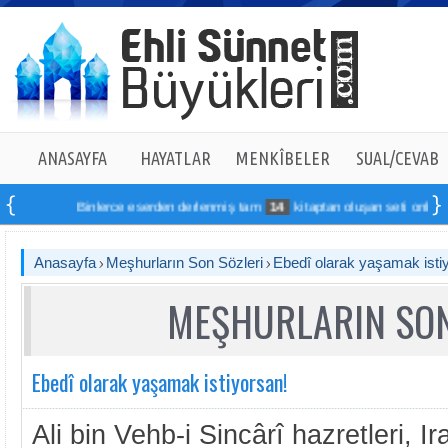
ANASAYFA
HAYATLAR
MENKÎBELER
SUAL/CEVAB
Binlerce eserden derlenmiş tam
14
kitaptan oluşan seti online sipa
Anasayfa
Meşhurların Son Sözleri
Ebedî olarak yaşamak isti
MEŞHURLARIN SON
Ebedî olarak yaşamak istiyorsan!
Ali bin Vehb-i Sincârî hazretleri, I