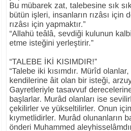
Bu mübarek zat, talebesine sık sık
bütün işleri, insanların rızâsı için 
rızâsı için yapmaktır.”
“Allahü teâlâ, sevdiği kulunun kal
etme isteğini yerleştirir.”
“TALEBE İKİ KISIMDIR!”
“Talebe iki kısımdır. Mürîd olanlar,
kendilerine âit olan bir isteği, arzu
Gayretleriyle tasavvuf dereceleri
başlarlar. Murâd olanları ise sevilirl
çekilirler ve yükseltilirler. Onun iç
kıymetlidirler. Murâd olunanların b
önderi Muhammed aleyhisselâmdır.