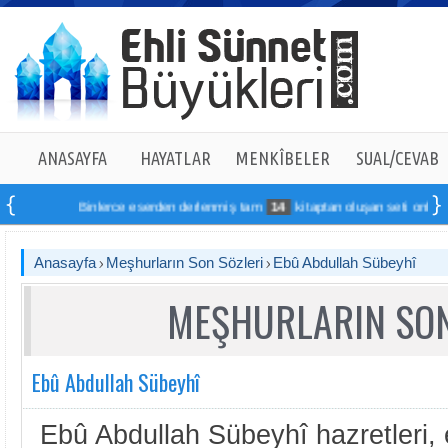
ANASAYFA
HAYATLAR
MENKÎBELER
SUAL/CEVAB
Binlerce eserden derlenmiş tam
14
kitaptan oluşan seti online sipari
Anasayfa
Meşhurların Son Sözleri
Ebû Abdullah Sübeyhî
MEŞHURLARIN SON
Ebû Abdullah Sübeyhî
E bû Abdullah Sübeyhî hazretleri, 