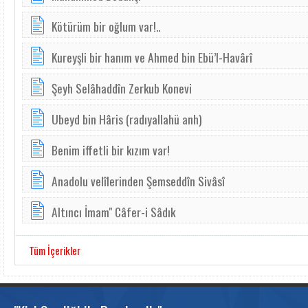
Kötürüm bir oğlum var!..
Kureyşli bir hanım ve Ahmed bin Ebü’l-Havârî
Şeyh Selâhaddîn Zerkub Konevi
Ubeyd bin Hâris (radıyallahü anh)
Benim iffetli bir kızım var!
Anadolu velîlerinden Şemseddîn Sivâsî
Altıncı İmam" Câfer-i Sâdık
Tüm İçerikler