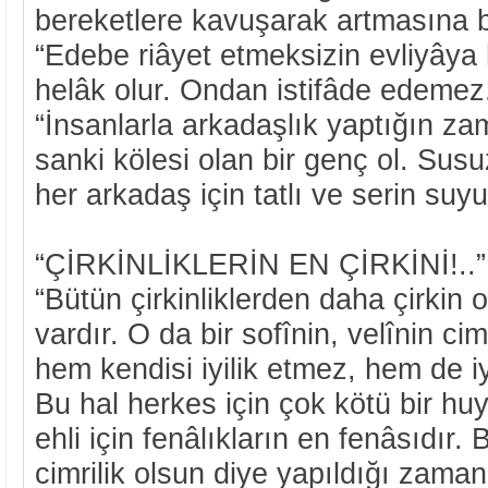
bereketlere kavuşarak artmasına b
“Edebe riâyet etmeksizin evliyâya
helâk olur. Ondan istifâde edemez
“İnsanlarla arkadaşlık yaptığın za
sanki kölesi olan bir genç ol. Sus
her arkadaş için tatlı ve serin suyun
“ÇİRKİNLİKLERİN EN ÇİRKİNİ!..”
“Bütün çirkinliklerden daha çirkin o
vardır. O da bir sofînin, velînin ci
hem kendisi iyilik etmez, hem de iy
Bu hal herkes için çok kötü bir hu
ehli için fenâlıkların en fenâsıdır. 
cimrilik olsun diye yapıldığı zaman