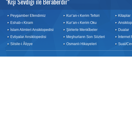
"Kişi Sevdiği ile Beraberdir"
Peygamber Efendimiz
Kur’an-ı Kerim Tefsiri
Kitaplar
Eshab-ı Kiram
Kur’an-ı Kerim Oku
Ansiklop
İslam Alimleri Ansiklopedisi
Şiirlerle Menkîbeler
Dualar
Evliyalar Ansiklopedisi
Meşhurların Son Sözleri
İnternet
Silsile-i Âliyye
Osmanlı Hikayeleri
Sual/Ce