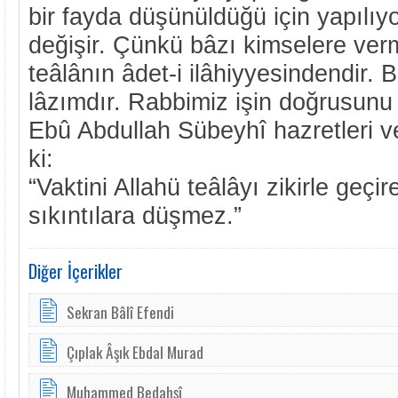
bir fayda düşünüldüğü için yapılıy
değişir. Çünkü bâzı kimselere ve
teâlânın âdet-i ilâhiyyesindendir. 
lâzımdır. Rabbimiz işin doğrusunu e
Ebû Abdullah Sübeyhî hazretleri v
ki:
“Vaktini Allahü teâlâyı zikirle geçi
sıkıntılara düşmez.”
Diğer İçerikler
Sekran Bâlî Efendi
Çıplak Âşık Ebdal Murad
Muhammed Bedahşî