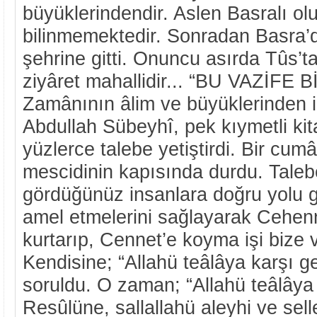
büyüklerindendir. Aslen Basralı ol
bilinmemektedir. Sonradan Basra’d
şehrine gitti. Onuncu asırda Tûs’ta 
ziyâret mahallidir... “BU VAZİFE
Zamânının âlim ve büyüklerinden 
Abdullah Sübeyhî, pek kıymetli kit
yüzlerce talebe yetiştirdi. Bir cu
mescidinin kapısında durdu. Taleb
gördüğünüz insanlara doğru yolu 
amel etmelerini sağlayarak Cehe
kurtarıp, Cennet’e koyma işi bize v
Kendisine; “Allahü teâlâya karşı g
soruldu. O zaman; “Allahü teâlâya 
Resûlüne, sallallahü aleyhi ve se