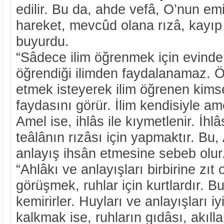
edilir. Bu da, ahde vefâ, O’nun em
hareket, mevcûd olana rızâ, kayıp
buyurdu.
“Sâdece ilim öğrenmek için evinde
öğrendiği ilimden faydalanamaz. Öğ
etmek isteyerek ilim öğrenen kimse
faydasını görür. İlim kendisiyle ame
Amel ise, ihlâs ile kıymetlenir. İhlâs
teâlânın rızâsı için yapmaktır. Bu,
anlayış ihsân etmesine sebeb olur
“Ahlâkı ve anlayışları birbirine zıt 
görüşmek, ruhlar için kurtlardır. Bu
kemirirler. Huyları ve anlayışları iy
kalkmak ise, ruhların gıdâsı, akılla