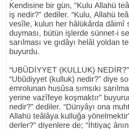
Kendisine bir gün, “Kulu Allahü teâ
iş nedir?” dediler. “Kulu, Allahü te
vesîle, kulun her hâlükârda dâimî 
duyması, bütün işlerde sünnet-i se
sarılması ve gıdâyı helâl yoldan t
buyurdu.
“UBÛDİYYET (KULLUK) NEDİR?”
“Ubûdiyyet (kulluk) nedir?” diye so
emrolunan husûsa sımsıkı sarılma
yerine vazîfeye koşmaktır” buyur
nedir?” dediler. “Dünyâyı ona muht
Allahü teâlâya kulluğa yönelmektir
derler?” diyenlere de; “İhtiyaç ân