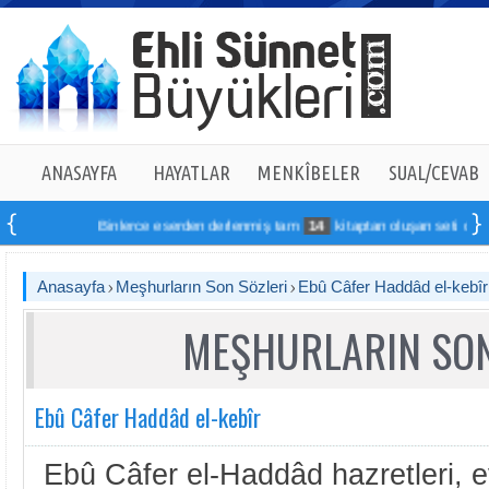
ANASAYFA
HAYATLAR
MENKÎBELER
SUAL/CEVAB
Binlerce eserden derlenmiş tam
14
kitaptan oluşan seti online si
Anasayfa
Meşhurların Son Sözleri
Ebû Câfer Haddâd el-kebîr
MEŞHURLARIN SON
Ebû Câfer Haddâd el-kebîr
Ebû Câfer el-Haddâd hazretleri, e