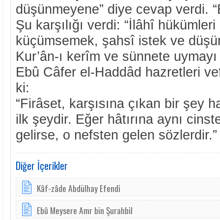
düşünmeyene” diye cevap verdi. “Bi
Şu karşılığı verdi: “İlâhî hükümler
küçümsemek, şahsî istek ve düşün
Kur’ân-ı kerîm ve sünnete uymayı t
Ebû Câfer el-Haddâd hazretleri ve
ki:
“Firâset, karşısına çıkan bir şey 
ilk şeydir. Eğer hâtırına aynı cins
gelirse, o nefsten gelen sözlerdir.”
Diğer İçerikler
Kâf-zâde Abdülhay Efendi
Ebû Meysere Amr bin Şurahbil