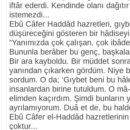
iftâr ederdi. Kendinde olanı dağıtı
istemezdi...
Ebû Câfer Haddâd hazretleri, gıybe
düşüreceğini gösteren bir hâdiseyi
“Yanımızda çok çalışan, çok ibâde
Bununla berâber bu genç, başkalar
Bir ara kayboldu. Bir müddet sonr
yanından çıkarken gördüm. Niye 
sordum. O da; ‘Gıybet beni bu hâl
insanlardan birine tutuldum. O mâ-
elimden kaçırdım. Şimdi bunların 
ayrılamıyorum. Duâ et de, bu halde
Ebû Câfer el-Haddâd hazretlerinin 
çoktur...