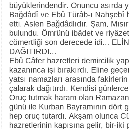
büyüklerindendir. Onuncu asırda y
Bağdâdî ve Ebû Türâb-ı Nahşebî h
etti. Aslen Bağdâdlıdır. Şam, Mısı
bulundu. Ömrünü ibâdet ve riyâzetl
cömertliği son derecede idi... E
DAĞITIRDI...
Ebû Câfer hazretleri demircilik ya
kazanınca işi bırakırdı. Eline geç
yatsı namazları arasında fakirlerin
çalarak dağıtırdı. Kendisi günlerc
Oruç tutmak haram olan Ramazan 
günü ile Kurban Bayramının dört g
hep oruç tutardı. Akşam olunca C
hazretlerinin kapısına gelir, bir-ik