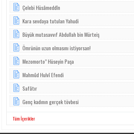
Çelebi Hüsâmeddîn
Kara sevdaya tutulan Yahudi
Büyük mutasavvıf Abdullah bin Mürteiş
Ömrünün uzun olmasını istiyorsan!
Mezomorto” Hüseyin Paşa
Mahmûd Hulvî Efendi
Safâtır
Genç kadının gerçek tövbesi
Tüm İçerikler