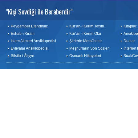
"Kişi Sevdiği ile Beraberdir"
Peygamber Efendimiz
Kur’an-ı Kerim Tefsiri
Kitaplar
Eshab-ı Kiram
Kur’an-ı Kerim Oku
Ansiklop
İslam Alimleri Ansiklopedisi
Şiirlerle Menkîbeler
Dualar
Evliyalar Ansiklopedisi
Meşhurların Son Sözleri
İnternet
Silsile-i Âliyye
Osmanlı Hikayeleri
Sual/Ce