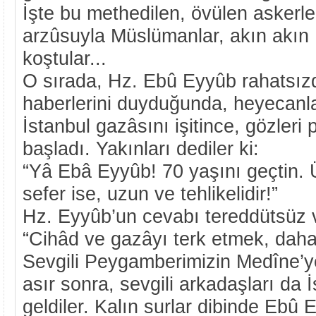
İşte bu methedilen, övülen askerle
arzûsuyla Müslümanlar, akın akın İ
koştular...
O sırada, Hz. Ebû Eyyûb rahatsızd
haberlerini duyduğunda, heyecanl
İstanbul gazâsını işitince, gözleri 
başladı. Yakınları dediler ki:
“Yâ Ebâ Eyyûb! 70 yaşını geçtin. 
sefer ise, uzun ve tehlikelidir!”
Hz. Eyyûb’un cevabı tereddütsüz v
“Cihâd ve gazâyı terk etmek, daha t
Sevgili Peygamberimizin Medîne’ye
asır sonra, sevgili arkadaşları da 
geldiler. Kalın surlar dibinde Ebû 