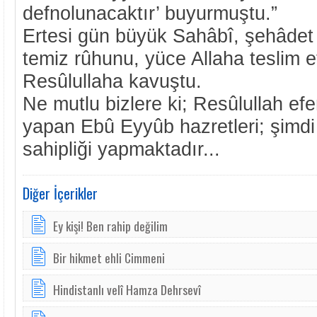
defnolunacaktır’ buyurmuştu.”
Ertesi gün büyük Sahâbî, şehâdet 
temiz rûhunu, yüce Allaha teslim et
Resûlullaha kavuştu.
Ne mutlu bizlere ki; Resûlullah efe
yapan Ebû Eyyûb hazretleri; şimdi
sahipliği yapmaktadır...
Diğer İçerikler
Ey kişi! Ben rahip değilim
Bir hikmet ehli Cimmeni
Hindistanlı velî Hamza Dehrsevî