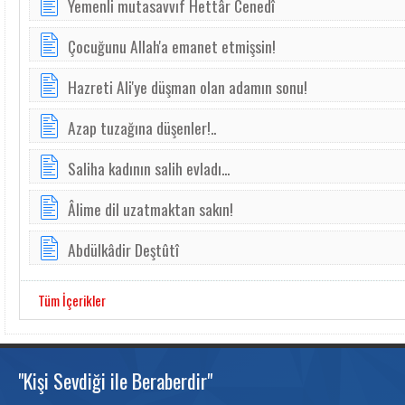
Yemenli mutasavvıf Hettâr Cenedî
Çocuğunu Allah'a emanet etmişsin!
Hazreti Ali'ye düşman olan adamın sonu!
Azap tuzağına düşenler!..
Saliha kadının salih evladı...
Âlime dil uzatmaktan sakın!
Abdülkâdir Deştûtî
Tüm İçerikler
"Kişi Sevdiği ile Beraberdir"