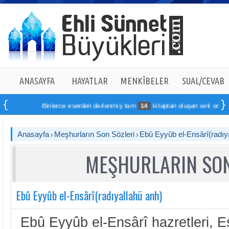
ANASAYFA
HAYATLAR
MENKÎBELER
SUAL/CEVAB
Binlerce eserden derlenmiş tam
14
kitaptan oluşan seti online sipar
Anasayfa
Meşhurların Son Sözleri
Ebû Eyyûb el-Ensârî(radıy
MEŞHURLARIN SON
Ebû Eyyûb el-Ensârî(radıyallahü anh)
Ebû Eyyûb el-Ensârî hazretleri, E