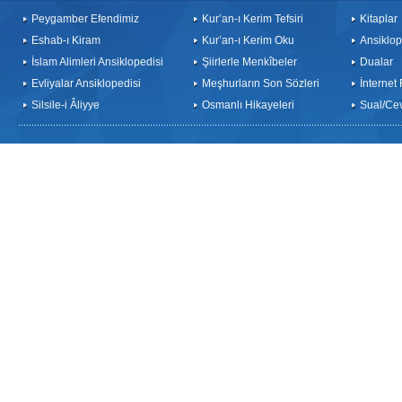
Peygamber Efendimiz
Kur’an-ı Kerim Tefsiri
Kitaplar
Eshab-ı Kiram
Kur’an-ı Kerim Oku
Ansiklop
İslam Alimleri Ansiklopedisi
Şiirlerle Menkîbeler
Dualar
Evliyalar Ansiklopedisi
Meşhurların Son Sözleri
İnternet
Silsile-i Âliyye
Osmanlı Hikayeleri
Sual/Ce