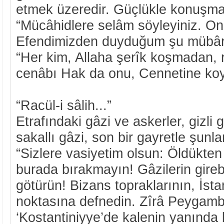
etmek üzeredir. Güçlükle konuşma
“Mücâhidlere selâm söyleyiniz. Onl
Efendimizden duyduğum şu mübârek 
“Her kim, Allaha şerîk koşmadan, 
cenâbı Hak da onu, Cennetine ko
“Racül-i sâlih...”
Etrafındaki gâzi ve askerler, gizli g
sakallı gâzi, son bir gayretle şunlar
“Sizlere vasiyetim olsun: Öldükten
burada bırakmayın! Gâzilerin girebi
götürün! Bizans topraklarının, İst
noktasına defnedin. Zîrâ Peygamb
‘Kostantiniyye’de kalenin yanında bi