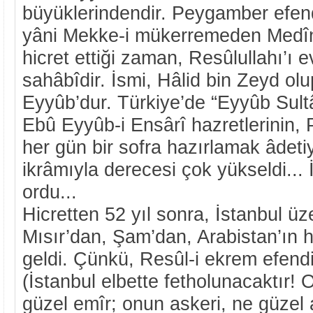
büyüklerindendir. Peygamber efen
yâni Mekke-i mükerremeden Medî
hicret ettiği zaman, Resûlullahı’ı 
sahâbîdir. İsmi, Hâlid bin Zeyd ol
Eyyûb’dur. Türkiye’de “Eyyûb Sultâ
Ebû Eyyûb-i Ensârî hazretlerinin,
her gün bir sofra hazırlamak âdetiy
ikrâmıyla derecesi çok yükseldi... 
ordu...
Hicretten 52 yıl sonra, İstanbul üze
Mısır’dan, Şam’dan, Arabistan’ın h
geldi. Çünkü, Resûl-i ekrem efend
(İstanbul elbette fetholunacaktır!
güzel emîr; onun askeri, ne güzel 