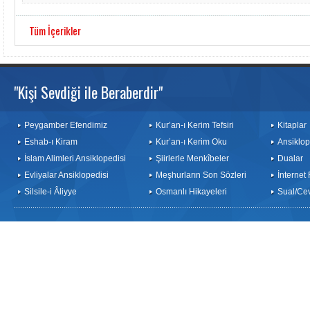
Tüm İçerikler
"Kişi Sevdiği ile Beraberdir"
Peygamber Efendimiz
Kur’an-ı Kerim Tefsiri
Kitaplar
Eshab-ı Kiram
Kur’an-ı Kerim Oku
Ansiklop
İslam Alimleri Ansiklopedisi
Şiirlerle Menkîbeler
Dualar
Evliyalar Ansiklopedisi
Meşhurların Son Sözleri
İnternet
Silsile-i Âliyye
Osmanlı Hikayeleri
Sual/Ce