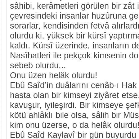
sâhibi, kerâmetleri görülen bir zât 
çevresindeki insanlar huzûruna geli
sorarlar, kendisinden fetvâ alırlar
olurdu ki, yüksek bir kürsî yaptır
kaldı. Kürsî üzerinde, insanların de
Nasîhatleri ile pekçok kimsenin d
sebeb olurdu...
Onu üzen helâk olurdu!
Ebû Saîd’in duâlarını cenâb-ı Hak 
hasta olan bir kimseyi ziyâret etse
kavuşur, iyileşirdi. Bir kimseye şe
kötü ahlâklı bile olsa, sâlih bir M
kim onu üzerse, o da helâk olurdu
Ebû Saîd Kaylavî bir gün buyurdu k