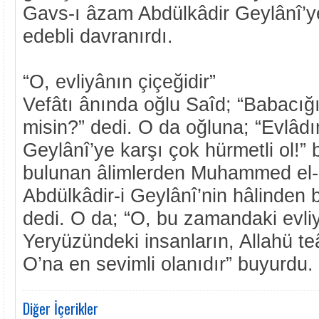
Gavs-ı âzam Abdülkâdir Geylânî’y
edebli davranırdı.
“O, evliyânın çiçeğidir”
Vefâtı ânında oğlu Saîd; “Babacığ
misin?” dedi. O da oğluna; “Evlâdı
Geylânî’ye karşı çok hürmetli ol!”
bulunan âlimlerden Muhammed el-
Abdülkâdir-i Geylânî’nin hâlinden b
dedi. O da; “O, bu zamandaki evliy
Yeryüzündeki insanların, Allahü te
O’na en sevimli olanıdır” buyurdu.
Diğer İçerikler