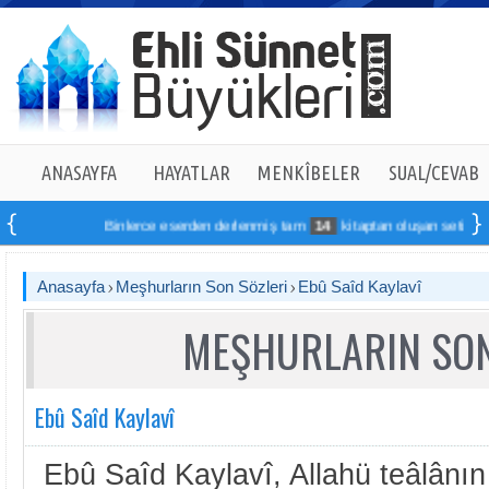
ANASAYFA
HAYATLAR
MENKÎBELER
SUAL/CEVAB
Binlerce eserden derlenmiş tam
14
kitaptan oluşan seti online si
Anasayfa
Meşhurların Son Sözleri
Ebû Saîd Kaylavî
MEŞHURLARIN SON
Ebû Saîd Kaylavî
Ebû Saîd Kaylavî, Allahü teâlânın s