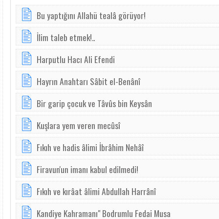
Bu yaptığını Allahü tealâ görüyor!
İlim taleb etmek!..
Harputlu Hacı Ali Efendi
Hay­rın Anah­ta­rı Sâ­bit el-Be­nâ­nî
Bir garip çocuk ve Tâvûs bin Keysân
Kuşlara yem veren mecûsî
Fıkıh ve hadis âlimi İbrâhim Nehâî
Firavun'un imanı kabul edilmedi!
Fı­kıh ve kır­âat â­li­mi Ab­dul­lah Harrânî
Kandiye Kahramanı" Bodrumlu Fedai Musa