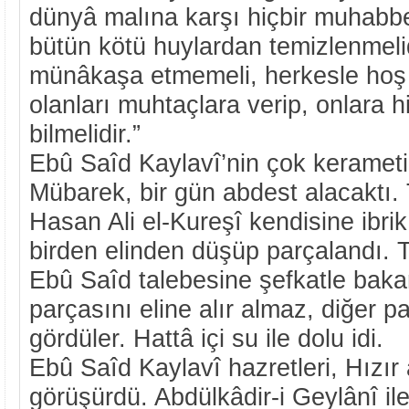
dünyâ malına karşı hiçbir muhabbe
bütün kötü huylardan temizlenmelid
münâkaşa etmemeli, herkesle hoş g
olanları muhtaçlara verip, onlara 
bilmelidir.”
Ebû Saîd Kaylavî’nin çok kerameti
Mübarek, bir gün abdest alacaktı. 
Hasan Ali el-Kureşî kendisine ibrik
birden elinden düşüp parçalandı. T
Ebû Saîd talebesine şefkatle bakara
parçasını eline alır almaz, diğer p
gördüler. Hattâ içi su ile dolu idi.
Ebû Saîd Kaylavî hazretleri, Hızır 
görüşürdü. Abdülkâdir-i Geylânî ile