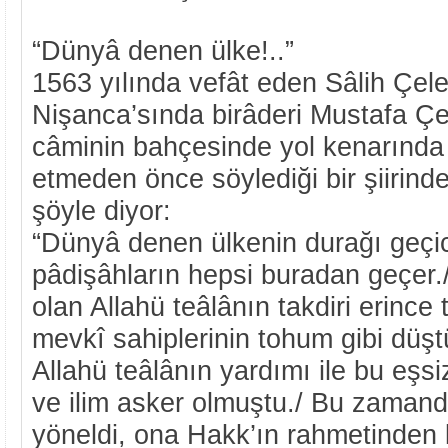
“Dünyâ denen ülke!..”
1563 yılında vefât eden Sâlih Çel
Nişanca’sında birâderi Mustafa Çel
câminin bahçesinde yol kenarında 
etmeden önce söylediği bir şiirind
şöyle diyor:
“Dünyâ denen ülkenin durağı geçici
pâdişâhların hepsi buradan geçer
olan Allahü teâlânın takdiri erince
mevkî sahiplerinin tohum gibi düş
Allahü teâlânın yardımı ile bu eşsiz
ve ilim asker olmuştu./ Bu zamanda
yöneldi, ona Hakk’ın rahmetinden lü