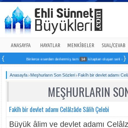
ANASAYFA
HAYATLAR
MENKÎBELER
SUAL/CEVAB
Binlerce eserden derlenmiş tam
14
kitaptan oluşan seti online sip
Anasayfa
Meşhurların Son Sözleri
Fakîh bir devlet adamı Cel
MEŞHURLARIN SON
Fakîh bir devlet adamı Celâlzâde Sâlih Çelebi
Büyük âlim ve devlet adamı Celâlz