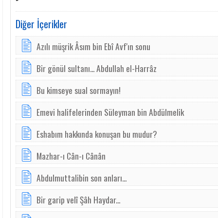
Diğer İçerikler
Azılı müşrik Âsım bin Ebî Avf'ın sonu
Bir gönül sultanı... Abdullah el-Harrâz
Bu kimseye sual sormayın!
Emevi halifelerinden Süleyman bin Abdülmelik
Eshabım hakkında konuşan bu mudur?
Mazhar-ı Cân-ı Cânân
Abdulmuttalibin son anları...
Bir garip velî Şâh Haydar...