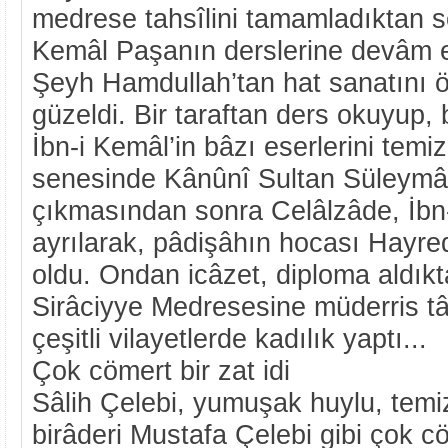
medrese tahsîlini tamamladıktan so
Kemâl Paşanın derslerine devâm et
Şeyh Hamdullah’tan hat sanatını ö
güzeldi. Bir taraftan ders okuyup,
İbn-i Kemâl’in bâzı eserlerini temi
senesinde Kânûnî Sultan Süleymân
çıkmasından sonra Celâlzâde, İbn
ayrılarak, pâdişâhın hocası Hayre
oldu. Ondan icâzet, diploma aldıkt
Sirâciyye Medresesine müderris tâ
çeşitli vilayetlerde kadılık yaptı...
Çok cömert bir zat idi
Sâlih Çelebi, yumuşak huylu, temiz
birâderi Mustafa Çelebi gibi çok c