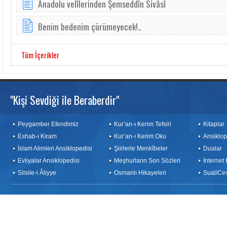
Anadolu velîlerinden Şemseddîn Sivâsî
Benim bedenim çürümeyecek!..
Tüm İçerikler
"Kişi Sevdiği ile Beraberdir"
Peygamber Efendimiz
Kur’an-ı Kerim Tefsiri
Kitaplar
Eshab-ı Kiram
Kur’an-ı Kerim Oku
Ansiklop
İslam Alimleri Ansiklopedisi
Şiirlerle Menkîbeler
Dualar
Evliyalar Ansiklopedisi
Meşhurların Son Sözleri
İnternet
Silsile-i Âliyye
Osmanlı Hikayeleri
Sual/Ce