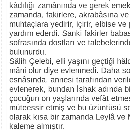
kâdılığı zamânında ve gerek emek
zamanda, fakirlere, akrabâsına ve
muhtaçlara yedirir, içirir, elbise v
yardım ederdi. Sanki fakirler baba
sofrasında dostları ve talebelerinde
bulunurdu.
Sâlih Çelebi, elli yaşını geçtiği hâ
mâni olur diye evlenmedi. Daha so
esnâsında, annesi tarafından verile
evlenerek, bundan İshak adında bi
çocuğun on yaşlarında vefât etmes
müteessir etmiş ve bu üzüntüsü 
olarak kısa bir zamanda Leylâ ve
kaleme almıştır.