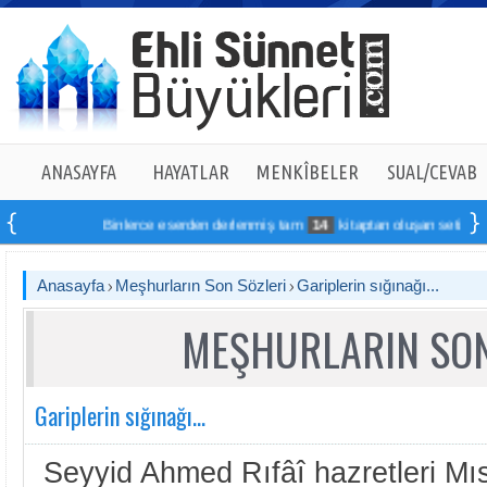
ANASAYFA
HAYATLAR
MENKÎBELER
SUAL/CEVAB
Binlerce eserden derlenmiş tam
14
kitaptan oluşan seti online sip
Anasayfa
Meşhurların Son Sözleri
Gariplerin sığınağı...
MEŞHURLARIN SON
Gariplerin sığınağı...
Seyyid Ahmed Rıfâî hazretleri Mıs