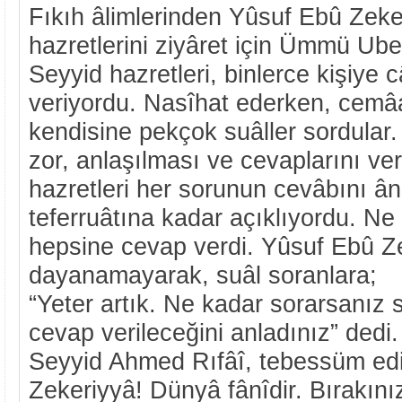
Fıkıh âlimlerinden Yûsuf Ebû Zek
hazretlerini ziyâret için Ümmü Ube
Seyyid hazretleri, binlerce kişiye
veriyordu. Nasîhat ederken, cemâa
kendisine pekçok suâller sordular.
zor, anlaşılması ve cevaplarını v
hazretleri her sorunun cevâbını â
teferruâtına kadar açıklıyordu. Ne
hepsine cevap verdi. Yûsuf Ebû Z
dayanamayarak, suâl soranlara;
“Yeter artık. Ne kadar sorarsanız
cevap verileceğini anladınız” dedi
Seyyid Ahmed Rıfâî, tebessüm ed
Zekeriyyâ! Dünyâ fânîdir. Bırakını