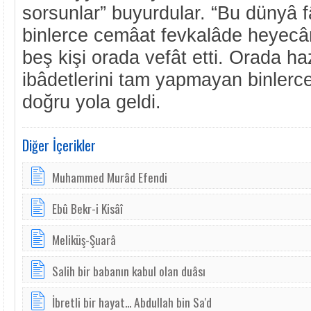
sorsunlar” buyurdular. “Bu dünyâ 
binlerce cemâat fevkalâde heyecân
beş kişi orada vefât etti. Orada ha
ibâdetlerini tam yapmayan binlerc
doğru yola geldi.
Diğer İçerikler
Muhammed Murâd Efendi
Ebû Bekr-i Kisâî
Meliküş-Şuarâ
Salih bir babanın kabul olan duâsı
İbretli bir hayat... Abdullah bin Sa'd