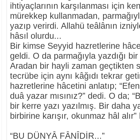
ihtiyaçlarının karşılanması için ke
mürekkep kullanmadan, parmağıyla
yazıp verirdi. Allahü teâlânın izniyl
hâsıl olurdu...
Bir kimse Seyyid hazretlerine hâcet
geldi. O da parmağıyla yazdığı bir
Aradan bir hayli zaman geçtikten 
tecrübe için aynı kâğıdı tekrar geti
hazretlerine hâcetini anlatıp; “Efe
duâ yazar mısınız?” dedi. O da; 
bir kerre yazı yazılmış. Bir daha y
birbirine karışır, okunmaz hâl alır”
“BU DÜNYÂ FÂNÎDİR...”