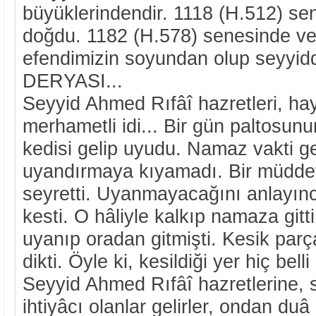
büyüklerindendir. 1118 (H.512) se
doğdu. 1182 (H.578) senesinde ve
efendimizin soyundan olup seyyi
DERYASI...
Seyyid Ahmed Rıfâî hazretleri, ha
merhametli idi... Bir gün paltosunu
kedisi gelip uyudu. Namaz vakti ge
uyandırmaya kıyamadı. Bir müddet
seyretti. Uyanmayacağını anlayınca
kesti. O hâliyle kalkıp namaza gitt
uyanıp oradan gitmişti. Kesik parç
dikti. Öyle ki, kesildiği yer hiç belli 
Seyyid Ahmed Rıfâî hazretlerine, sı
ihtiyâcı olanlar gelirler, ondan duâ 