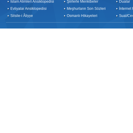
İslam Alimleri Ansiklopedisi
Şiirlerle Menkîbeler
Dualar
Evliyalar Ansiklopedisi
Meşhurların Son Sözleri
İnternet
Silsile-i Âliyye
Osmanlı Hikayeleri
Sual/Ce