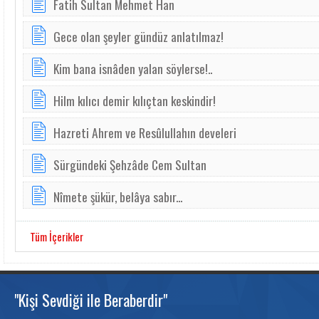
Fatih Sultan Mehmet Han
Gece olan şeyler gündüz anlatılmaz!
Kim bana isnâden yalan söylerse!..
Hilm kılıcı demir kılıçtan keskindir!
Hazreti Ahrem ve Resûlullahın develeri
Sürgündeki Şehzâde Cem Sultan
Nîmete şükür, belâya sabır...
Tüm İçerikler
"Kişi Sevdiği ile Beraberdir"