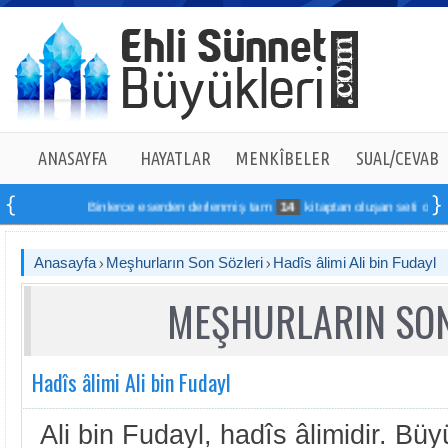
ANASAYFA
HAYATLAR
MENKÎBELER
SUAL/CEVAB
Binlerce eserden derlenmiş tam
14
kitaptan oluşan seti online sipa
Anasayfa
Meşhurların Son Sözleri
Hadîs âlimi Ali bin Fudayl
MEŞHURLARIN SON
Hadîs âlimi Ali bin Fudayl
Ali bin Fudayl, hadîs âlimidir. Büy