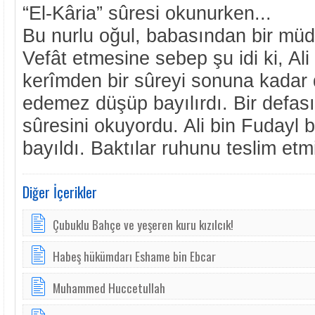
“El-Kâria” sûresi okunurken...
Bu nurlu oğul, babasından bir müdd
Vefât etmesine sebep şu idi ki, Ali
kerîmden bir sûreyi sonuna kadar
edemez düşüp bayılırdı. Bir defasın
sûresini okuyordu. Ali bin Fudayl
bayıldı. Baktılar ruhunu teslim etm
Diğer İçerikler
Çubuklu Bahçe ve yeşeren kuru kızılcık!
Habeş hükümdarı Eshame bin Ebcar
Muhammed Huccetullah