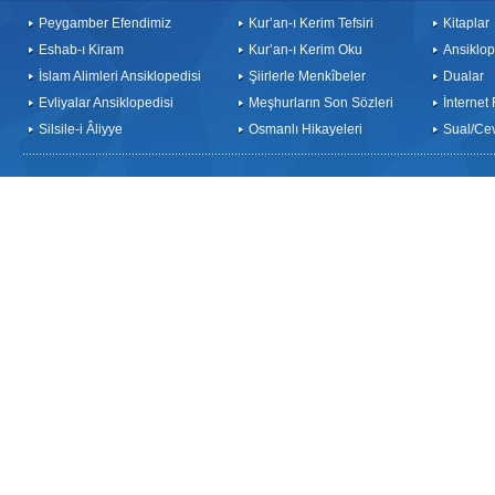
Peygamber Efendimiz
Kur’an-ı Kerim Tefsiri
Kitaplar
Eshab-ı Kiram
Kur’an-ı Kerim Oku
Ansiklop
İslam Alimleri Ansiklopedisi
Şiirlerle Menkîbeler
Dualar
Evliyalar Ansiklopedisi
Meşhurların Son Sözleri
İnternet
Silsile-i Âliyye
Osmanlı Hikayeleri
Sual/Ce