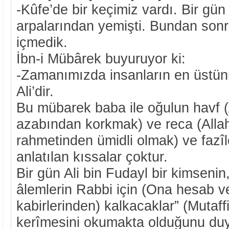
-Kûfe’de bir keçimiz vardı. Bir gün
arpalarından yemişti. Bundan sonr
içmedik.
İbn-i Mübârek buyuruyor ki:
-Zamanımızda insanların en üstün
Ali’dir.
Bu mübarek baba ile oğulun havf (
azabından korkmak) ve reca (Allah
rahmetinden ümidli olmak) ve fazîl
anlatılan kıssalar çoktur.
Bir gün Ali bin Fudayl bir kimsenin
âlemlerin Rabbi için (Ona hesab v
kabirlerinden) kalkacaklar” (Mutaffi
kerîmesini okumakta olduğunu duyd