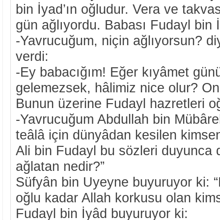
bin İyad’ın oğludur. Vera ve takvası
gün ağlıyordu. Babası Fudayl bin 
-Yavrucuğum, niçin ağlıyorsun? di
verdi:
-Ey babacığım! Eğer kıyâmet günü
gelemezsek, hâlimiz nice olur? On
Bunun üzerine Fudayl hazretleri o
-Yavrucuğum Abdullah bin Mübârek
teâlâ için dünyâdan kesilen kimseni
Ali bin Fudayl bu sözleri duyunca 
ağlatan nedir?”
Süfyân bin Uyeyne buyuruyor ki: “
oğlu kadar Allah korkusu olan ki
Fudayl bin İyâd buyuruyor ki: