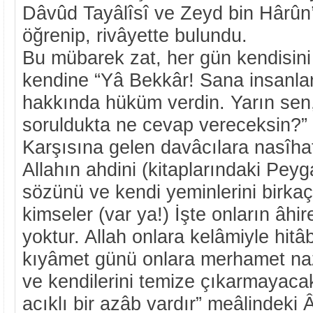
Dâvûd Tayâlîsî ve Zeyd bin Hârûn’
öğrenip, rivâyette bulundu.
Bu mübarek zat, her gün kendisini
kendine “Yâ Bekkâr! Sana insanlar
hakkında hüküm verdin. Yarın sen,
soruldukta ne cevap vereceksin?” 
Karşısına gelen davâcılara nasîhat
Allahın ahdini (kitaplarındaki Pe
sözünü ve kendi yeminlerini birka
kimseler (var ya!) İşte onların âhire
yoktur. Allah onlara kelâmiyle hit
kıyâmet günü onlara merhamet na
ve kendilerini temize çıkarmayacak
acıklı bir azâb vardır” meâlindeki Â