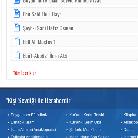
Büyük mütefekkir Seyyid Ahmed Arvasi
Ebu Said Ebu'l Hayr
Şeyh-i Sani Hafız Osman
Ebû Ali Müştevlî
Ebü’l-Abbâs” İbn-i Atâ
Tüm İçerikler
"Kişi Sevdiği ile Beraberdir"
Peygamber Efendimiz
Kur’an-ı Kerim Tefsiri
Kitaplar
Eshab-ı Kiram
Kur’an-ı Kerim Oku
Ansiklop
İslam Alimleri Ansiklopedisi
Şiirlerle Menkîbeler
Dualar
Evliyalar Ansiklopedisi
Meşhurların Son Sözleri
İnternet