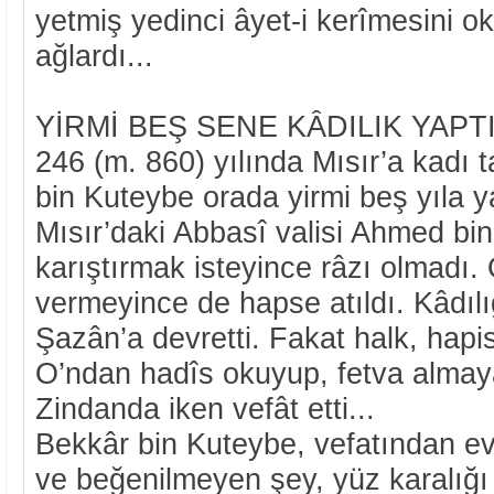
yetmiş yedinci âyet-i kerîmesini o
ağlardı...
YİRMİ BEŞ SENE KÂDILIK YAPT
246 (m. 860) yılında Mısır’a kadı t
bin Kuteybe orada yirmi beş yıla ya
Mısır’daki Abbasî valisi Ahmed bi
karıştırmak isteyince râzı olmadı. 
vermeyince de hapse atıldı. Kâdı
Şazân’a devretti. Fakat halk, hap
O’ndan hadîs okuyup, fetva almay
Zindanda iken vefât etti...
Bekkâr bin Kuteybe, vefatından ev
ve beğenilmeyen şey, yüz karalığı