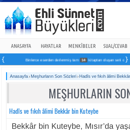
ANASAYFA
HAYATLAR
MENKÎBELER
SUAL/CEVAB
Binlerce eserden derlenmiş tam
14
kitaptan oluşan seti online sipa
Anasayfa
Meşhurların Son Sözleri
Hadîs ve fıkıh âlimi Bekkâ
MEŞHURLARIN SON
Hadîs ve fıkıh âlimi Bekkâr bin Kuteybe
Bekkâr bin Kuteybe, Mısır’da yaş