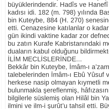
büyüklerindendir. Hadîs ve Hanefî f
kadısı idi. 182 (m. 798) yılında B
bin Kuteybe, 884 (H. 270) senesin
etti. Cenazesine katılanlar o kadar 
gün ikindi vaktine kadar zor defnedi
bu zatın Kurafe Kabristanındaki m
duaların kabul olduğunu bildirmekt
İLİM MECLİSLERİNDE...
Bekkâr bin Kuteybe, İmâm-ı a’zam
talebelerinden İmâm-ı Ebû Yûsuf v
herkese nasip olmayan kıymetli me
bulunmakla şereflenmiş, hâfızasın
bilgilerle süslemiş olan Hilâl bin Y
ilmini ve ilm-i şurût’u tahsil etti. 