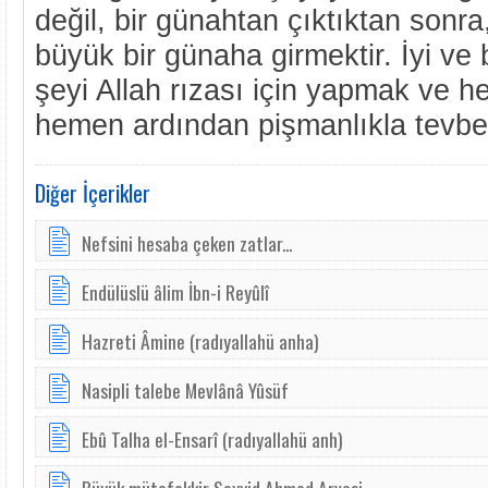
değil, bir günahtan çıktıktan sonr
büyük bir günaha girmektir. İyi ve 
şeyi Allah rızası için yapmak ve 
hemen ardından pişmanlıkla tevbe 
Diğer İçerikler
Nefsini hesaba çeken zatlar...
En­dü­lüs­lü â­lim İbn­-i Reyûlî
Hazreti Âmine (radıyallahü anha)
Nasipli talebe Mevlânâ Yûsüf
Ebû Talha el-Ensarî (radıyallahü anh)