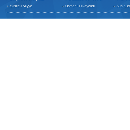
Silsile-i Âliyye
Osmanlı Hikayeleri
Sual/Ce