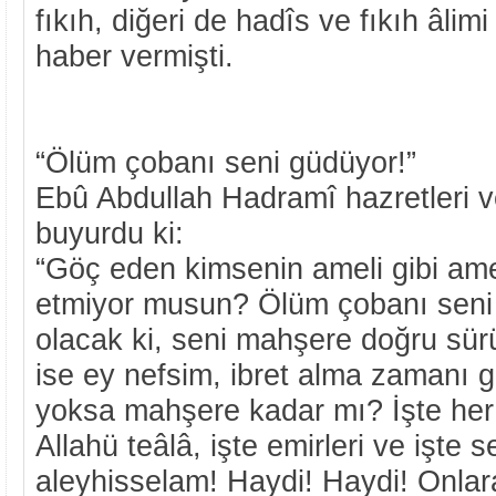
fıkıh, diğeri de hadîs ve fıkıh âlimi
haber vermişti.
“Ölüm çobanı seni güdüyor!”
Ebû Abdullah Hadramî hazretleri v
buyurdu ki:
“Göç eden kimsenin ameli gibi ame
etmiyor musun? Ölüm çobanı seni 
olacak ki, seni mahşere doğru sür
ise ey nefsim, ibret alma zamanı 
yoksa mahşere kadar mı? İşte her 
Allahü teâlâ, işte emirleri ve işte
aleyhisselam! Haydi! Haydi! Onlar