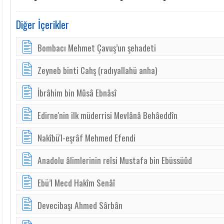
Diğer İçerikler
Bombacı Mehmet Çavuş’un şehadeti
Zeyneb binti Cahş (radıyallahü anha)
İbrâhim bin Mûsâ Ebnâsî
Edirne'nin ilk müderrisi Mevlânâ Behâeddîn
Nakîbü'l-eşrâf Mehmed Efendi
Anadolu âlimlerinin reîsi Mustafa bin Ebüssüûd
Ebü’l Mecd Hakîm Senâî
Devecibaşı Ahmed Sârbân