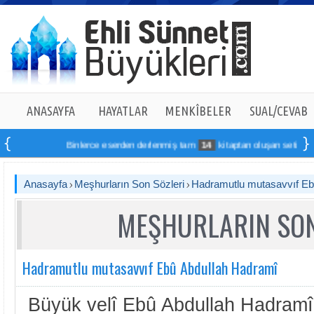
ANASAYFA
HAYATLAR
MENKÎBELER
SUAL/CEVAB
Binlerce eserden derlenmiş tam
14
kitaptan oluşan seti online si
Anasayfa
Meşhurların Son Sözleri
Hadramutlu mutasavvıf Eb
MEŞHURLARIN SON
Hadramutlu mutasavvıf Ebû Abdullah Hadramî
Büyük velî Ebû Abdullah Hadramî