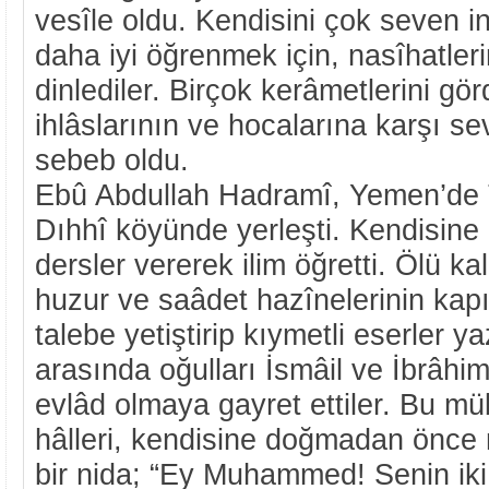
vesîle oldu. Kendisini çok seven ins
daha iyi öğrenmek için, nasîhatleri
dinlediler. Birçok kerâmetlerini gö
ihlâslarının ve hocalarına karşı se
sebeb oldu.
Ebû Abdullah Hadramî, Yemen’de T
Dıhhî köyünde yerleşti. Kendisine 
dersler vererek ilim öğretti. Ölü kalp
huzur ve saâdet hazînelerinin kapı
talebe yetiştirip kıymetli eserler ya
arasında oğulları İsmâil ve İbrâhim
evlâd olmaya gayret ettiler. Bu mü
hâlleri, kendisine doğmadan önce 
bir nida; “Ey Muhammed! Senin iki 