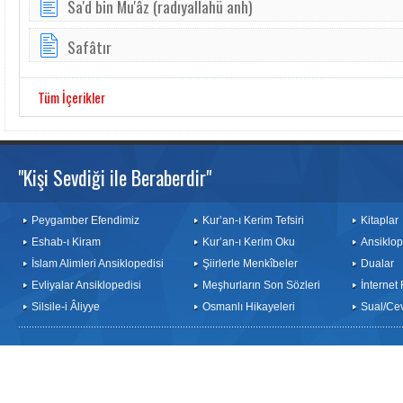
Sa'd bin Mu'âz (radıyallahü anh)
Safâtır
Tüm İçerikler
"Kişi Sevdiği ile Beraberdir"
Peygamber Efendimiz
Kur’an-ı Kerim Tefsiri
Kitaplar
Eshab-ı Kiram
Kur’an-ı Kerim Oku
Ansiklop
İslam Alimleri Ansiklopedisi
Şiirlerle Menkîbeler
Dualar
Evliyalar Ansiklopedisi
Meşhurların Son Sözleri
İnternet
Silsile-i Âliyye
Osmanlı Hikayeleri
Sual/Ce