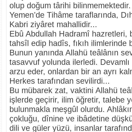
olup doğum târihi bilinmemektedir
Yemen’de Tihâme taraflarında, Dıh
Kabri ziyâret mahallidir...
Ebû Abdullah Hadramî hazretleri, b
tahsîl edip hadîs, fıkıh ilimlerinde
Bunun yanında Allahü teâlânın sevg
tasavvuf yolunda ilerledi. Devamlı
arzu eder, onlardan bir an ayrı kal
Herkes tarafından sevilirdi...
Bu mübarek zat, vaktini Allahü teâ
işlerde geçirir, ilim öğretir, talebe y
bulunmakla meşgûl olurdu. Ahlâkını
çokluğu, dînine ve ibâdetine düşkün
dili ve güler yüzü, insanlar tarafı