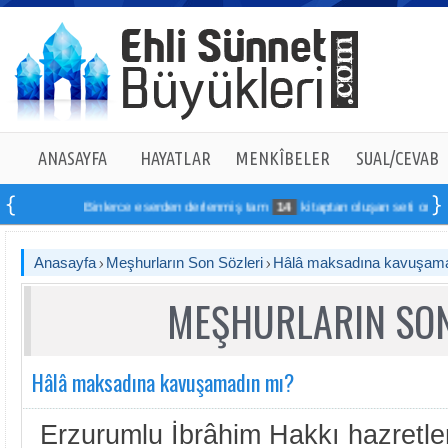
ANASAYFA
HAYATLAR
MENKÎBELER
SUAL/CEVAB
Binlerce eserden derlenmiş tam
14
kitaptan oluşan seti online sipa
Anasayfa
Meşhurların Son Sözleri
Hâlâ maksadına kavuşam
MEŞHURLARIN SON
Hâlâ maksadına kavuşamadın mı?
Erzurumlu İbrâhim Hakkı hazretler