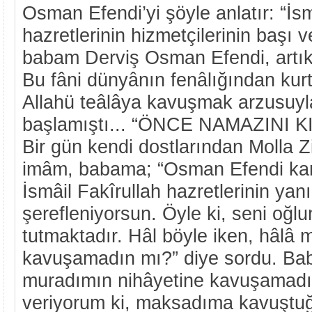
Osman Efendi’yi şöyle anlatır: “İsm
hazretlerinin hizmetçilerinin başı v
babam Derviş Osman Efendi, artık el
Bu fâni dünyânın fenâlığından kur
Allahü teâlâya kavuşmak arzusuy
başlamıştı... “ÖNCE NAMAZINI KI
Bir gün kendi dostlarından Molla Z
imâm, babama; “Osman Efendi kard
İsmâil Fakîrullah hazretlerinin ya
şerefleniyorsun. Öyle ki, seni oğ
tutmaktadır. Hâl böyle iken, hâlâ
kavuşamadın mı?” diye sordu. Ba
muradımın nihâyetine kavuşamad
veriyorum ki, maksadıma kavuşt