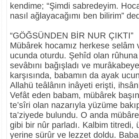
kendime; “Şimdi sabredeyim. Hoca
nasıl ağlayacağımı ben bilirim” de
“GÖĞSÜNDEN BİR NUR ÇIKTI”
Mübârek hocamız herkese selâm v
ucunda oturdu. Şehîd olan rûhuna 
sevâbını bağışladı ve murâkabeye
karşısında, babamın da ayak ucun
Allahü teâlânın inâyeti erişti, ihs
Vefât eden babam, mübârek başını
te’sîri olan nazarıyla yüzüme bak
ta’ziyede bulundu. O anda mübâr
gibi bir nûr parladı. Kalbim titredi
yerine sürûr ve lezzet doldu. Bab