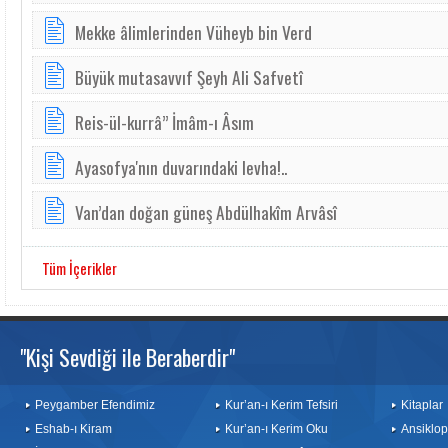
Mekke âlimlerinden Vüheyb bin Verd
Büyük mutasavvıf Şeyh Ali Safvetî
Reis-ül-kurrâ” İmâm-ı Âsım
Ayasofya'nın duvarındaki levha!..
Van’dan doğan güneş Abdülhakîm Arvâsî
Tüm İçerikler
"Kişi Sevdiği ile Beraberdir"
Peygamber Efendimiz
Kur’an-ı Kerim Tefsiri
Kitaplar
Eshab-ı Kiram
Kur’an-ı Kerim Oku
Ansiklop