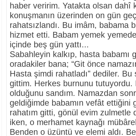
haber veririm. Yatakta olsan dahî k
konuşmanın üzerinden on gün geç
rahatsızlandı. Bu imâm, babama 
hizmet etti. Babam yemek yemede
içinde beş gün yattı...
Sabahleyin kalkıp, hasta babamı 
oradakiler bana; “Git önce namazını
Hasta şimdi rahatladı” dediler. Bu
gittim. Herkes burnunu tutuyordu.
olduğunu sandım. Namazdan son
geldiğimde babamın vefât ettiğini
rahatım gitti, gönül evim zulmetle
iken, o merhamet kaynağı mübâre
Benden o üzüntü ve elemi aldı. Be