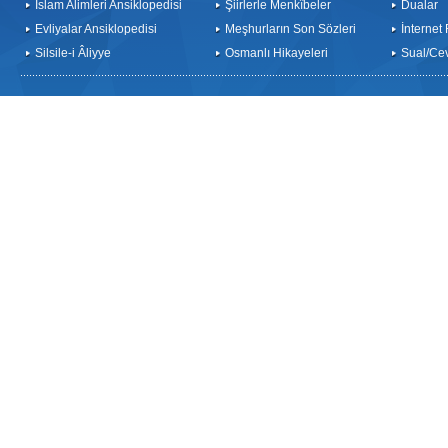
İslam Alimleri Ansiklopedisi
Şiirlerle Menkîbeler
Dualar
Evliyalar Ansiklopedisi
Meşhurların Son Sözleri
İnternet
Silsile-i Âliyye
Osmanlı Hikayeleri
Sual/Ce