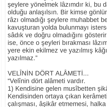
şeylere yönelmek lâzımdır ki, bu 
olduğu anlaşılsın. Bir kimse gönlü
râzı olmadığı şeylere muhabbet be
kavuşturan yolda bulunmayı isters
sâdık ve doğru olmadığını gösteri
ise, önce o şeyleri bırakması lâzı
yere ekin ekilmez ve yazılmış kâğı
yazılmaz.”
VELÎNİN DÖRT ALÂMETİ...
“Velînin dört alâmeti vardır.
1) Kendisine gelen musîbetten şik
Kendisinden ortaya çıkan kerâmet
çalışması, âşikâr etmemesi, halk