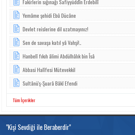
Fakirlerin sığınağı Safiyyüddîn Erdebilî
Yemâ­me şe­hi­di Ebû Dücâ­ne
Devlet reislerine dil uzatmayınız!
Sen de savaşa katıl yâ Vahşi!..
Hanbelî fıkıh âlimi Abdülhâlık bin Îsâ
Ab­ba­si Halî­fe­si Mü­te­vek­kil
Sultânü'ş-Şuarâ Bâkî Efendi
Tüm İçerikler
"Kişi Sevdiği ile Beraberdir"