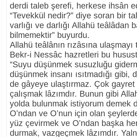
derdi taleb şerefi, herkese ihsân ed
“Tevekkül nedir?” diye soran bir ta
varlığı ve darlığı Allahü teâlâdan
bilmemektir” buyurdu.
Allahü teâlânın rızâsına ulaşmayı
Bekr-i Nessâc hazretleri bu husust
“Suyu düşünmek susuzluğu giderme
düşünmek insanı ısıtmadığı gibi, 
de gâyeye ulaştırmaz. Çok gayret
çalışmak lâzımdır. Bunun gibi Alla
yolda bulunmak istiyorum demek d
O’ndan ve O’nun için olan şeyler
yüz çevirmek ve O’ndan başka he
durmak, vazgeçmek lâzımdır. Yaln