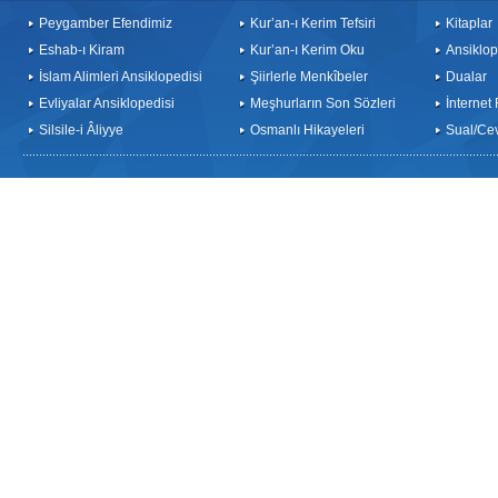
Peygamber Efendimiz
Kur’an-ı Kerim Tefsiri
Kitaplar
Eshab-ı Kiram
Kur’an-ı Kerim Oku
Ansiklop
İslam Alimleri Ansiklopedisi
Şiirlerle Menkîbeler
Dualar
Evliyalar Ansiklopedisi
Meşhurların Son Sözleri
İnternet
Silsile-i Âliyye
Osmanlı Hikayeleri
Sual/Ce