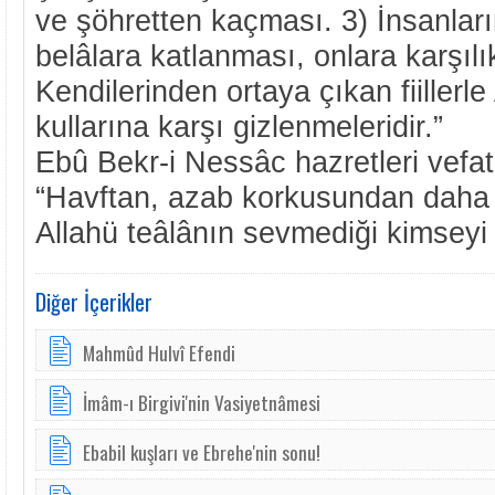
ve şöhretten kaçması. 3) İnsanların
belâlara katlanması, onlara karşıl
Kendilerinden ortaya çıkan fiillerle
kullarına karşı gizlenmeleridir.”
Ebû Bekr-i Nessâc hazretleri vefat
“Havftan, azab korkusundan dah
Allahü teâlânın sevmediği kimseyi
Diğer İçerikler
Mahmûd Hulvî Efendi
İmâm-ı Birgivi'nin Vasiyetnâmesi
Ebabil kuşları ve Ebrehe'nin sonu!