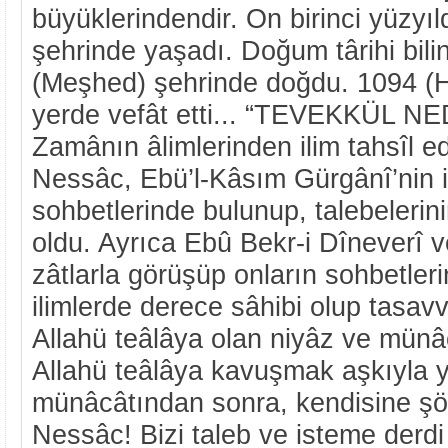
büyüklerindendir. On birinci yüzyıl
şehrinde yaşadı. Doğum târihi bil
(Meşhed) şehrinde doğdu. 1094 (H
yerde vefât etti... “TEVEKKÜL NE
Zamânın âlimlerinden ilim tahsîl e
Nessâc, Ebü’l-Kâsım Gürgânî’nin i
sohbetlerinde bulunup, talebelerini
oldu. Ayrıca Ebû Bekr-i Dîneverî v
zâtlarla görüşüp onların sohbetler
ilimlerde derece sâhibi olup tasavv
Allahü teâlâya olan niyâz ve münâ
Allahü teâlâya kavuşmak aşkıyla y
münâcâtından sonra, kendisine şöyl
Nessâc! Bizi taleb ve isteme derdi 