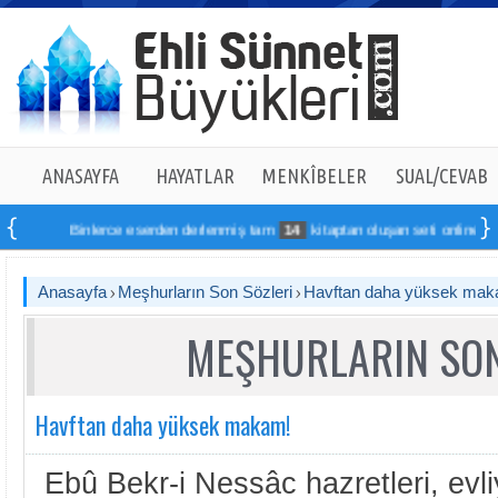
ANASAYFA
HAYATLAR
MENKÎBELER
SUAL/CEVAB
Binlerce eserden derlenmiş tam
14
kitaptan oluşan seti online sipariş v
Anasayfa
Meşhurların Son Sözleri
Havftan daha yüksek mak
MEŞHURLARIN SON
Havftan daha yüksek makam!
Ebû Bekr-i Nessâc hazretleri, evl