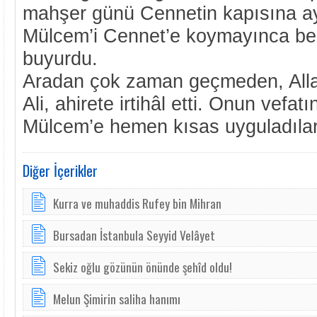
mahşer günü Cennetin kapısına ay
Mülcem’i Cennet’e koymayınca be
buyurdu.
Aradan çok zaman geçmeden, Allah
Ali, ahirete irtihâl etti. Onun vefat
Mülcem’e hemen kısas uyguladılar
Diğer İçerikler
Kurra ve muhaddis Rufey bin Mihran
Bursadan İstanbula Seyyid Velâyet
Sekiz oğlu gözünün önünde şehîd oldu!
Melun Şimirin saliha hanımı