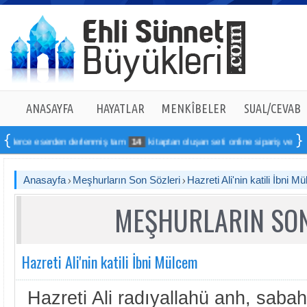
ANASAYFA
HAYATLAR
MENKÎBELER
SUAL/CEVAB
erce eserden derlenmiş tam
14
kitaptan oluşan seti online sipariş verebilirsin
Anasayfa
Meşhurların Son Sözleri
Hazreti Ali'nin katili İbni M
MEŞHURLARIN SON
Hazreti Ali'nin katili İbni Mülcem
Hazreti Ali radıyallahü anh, sabah