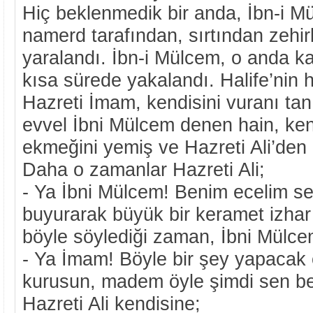
Hiç beklenmedik bir anda, İbn-i M
namerd tarafından, sırtından zehir
yaralandı. İbn-i Mülcem, o anda k
kısa sürede yakalandı. Halife’nin h
Hazreti İmam, kendisini vuranı ta
evvel İbni Mülcem denen hain, ken
ekmeğini yemiş ve Hazreti Ali’den
Daha o zamanlar Hazreti Ali;
- Ya İbni Mülcem! Benim ecelim se
buyurarak büyük bir keramet izhar e
böyle söylediği zaman, İbni Mülc
- Ya İmam! Böyle bir şey yapacak 
kurusun, madem öyle şimdi sen ben
Hazreti Ali kendisine;