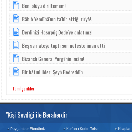
Ben, ölüyü diriltemem!
Râhib Yemlîhâ'nın ta'bîr ettiği rü'yâ!.
Derdinizi Hasırpûş Dede'ye anlatınız!
Beş asır ateşe taptı son nefeste iman etti
Bizanslı General Yorgi'nin imânı!
Bir bâtınî lideri Şeyh Bedreddîn
Tüm İçerikler
"Kişi Sevdiği ile Beraberdir"
Peygamber Efendimiz
Kur’an-ı Kerim Tefsiri
Kitaplar