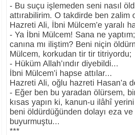
- Bu suçu işlemeden seni nasıl öl
attırabilirim. O takdirde ben zalim
Hazreti Ali, İbni Mülcem’e yaralı h
- Ya İbni Mülcem! Sana ne yaptım;
canına mı iliştim? Beni niçin öldür
Mülcem, korkudan tir tir titriyordu;
- Hüküm Allah’ındır diyebildi...
İbni Mülcem’i hapse attılar...
Hazreti Ali, oğlu hazreti Hasan’a 
- Eğer ben bu yaradan ölürsem, bir 
kısas yapın ki, kanun-u ilâhî yerin
beni öldürdüğünden dolayı eza ve
buyurmuştu...
***