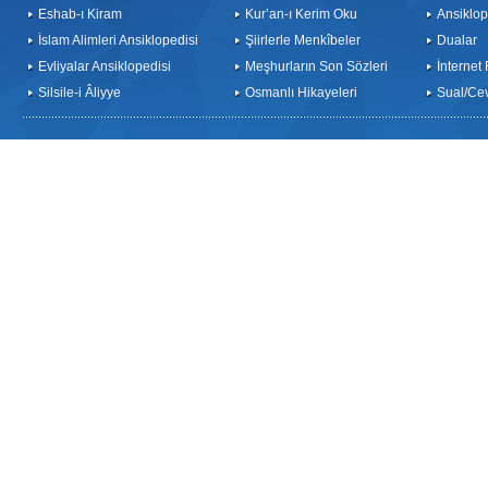
Eshab-ı Kiram
Kur’an-ı Kerim Oku
Ansiklop
İslam Alimleri Ansiklopedisi
Şiirlerle Menkîbeler
Dualar
Evliyalar Ansiklopedisi
Meşhurların Son Sözleri
İnternet
Silsile-i Âliyye
Osmanlı Hikayeleri
Sual/Ce