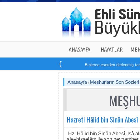
ANASAYFA
HAYATLAR
MEN
Binlerce eserden derlenmiş tam
1
Anasayfa
Meşhurların Son Sözleri
MEŞHU
Hazreti Hâlid bin Sinân Abesî
Hz. Hâlid bin Sinân Abesî, İsâ 
aleyhisselâm ile son peygambe