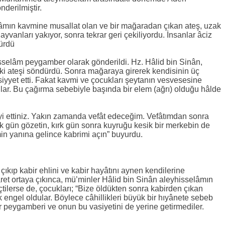
derilmiştir.
lâmın kavmine musallat olan ve bir mağaradan çıkan ateş, uzak
hayvanları yakıyor, sonra tekrar geri çekiliyordu. İnsanlar âciz
dürdü
sselâm peygamber olarak gönderildi. Hz. Hâlid bin Sinân,
ki ateşi söndürdü. Sonra mağaraya girerek kendisinin üç
yyet etti. Fakat kavmi ve çocukları şeytanın vesvesesine
lar. Bu çağırma sebebiyle başında bir elem (ağrı) olduğu hâlde
yi ettiniz. Yakın zamanda vefât edeceğim. Vefâtımdan sonra
k gün gözetin, kırk gün sonra kuyruğu kesik bir merkebin de
min yanına gelince kabrimi açın” buyurdu.
ıkıp kabir ehlini ve kabir hayâtını aynen kendilerine
işâret ortaya çıkınca, mü’minler Hâlid bin Sinân aleyhisselâmın
ilerse de, çocukları; “Bize öldükten sonra kabirden çıkan
k engel oldular. Böylece câhillikleri büyük bir hıyânete sebeb
ir peygamberi ve onun bu vasiyetini de yerine getirmediler.