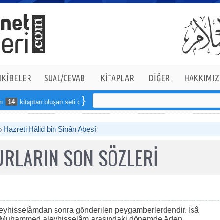
KÎBELER
SUAL/CEVAB
KİTAPLAR
DİĞER
HAKKIMIZ
4
kitaptan oluşan seti online sipariş verebilirsiniz
Hazreti Hâlid bin Sinân Abesî
RLARIN SON SÖZLERİ
aleyhisselâmdan sonra gönderilen peygamberlerdendir. İsâ
r Muhammed aleyhisselâm arasındaki dönemde Aden