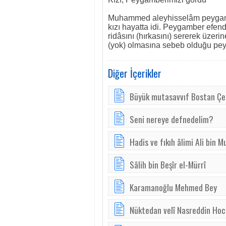
Muhammed aleyhisselâm peygambe
kızı hayatta idi. Peygamber efen
ridâsını (hırkasını) sererek üzer
(yok) olmasına sebeb olduğu pey
Diğer İçerikler
Büyük mutasavvıf Bostan Çe
Seni nereye defnedelim?
Hadis ve fıkıh âlimi Ali bin
Sâlih bin Beşîr el-Mürrî
Karamanoğlu Mehmed Bey
Nüktedan velî Nasreddin Hoc