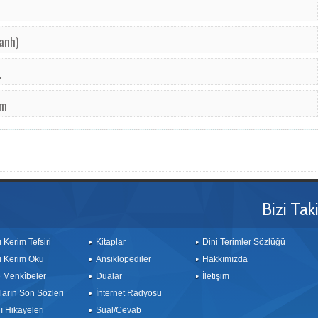
 anh)
.
im
Bizi Tak
ı Kerim Tefsiri
Kitaplar
Dini Terimler Sözlüğü
ı Kerim Oku
Ansiklopediler
Hakkımızda
le Menkîbeler
Dualar
İletişim
arın Son Sözleri
İnternet Radyosu
 Hikayeleri
Sual/Cevab