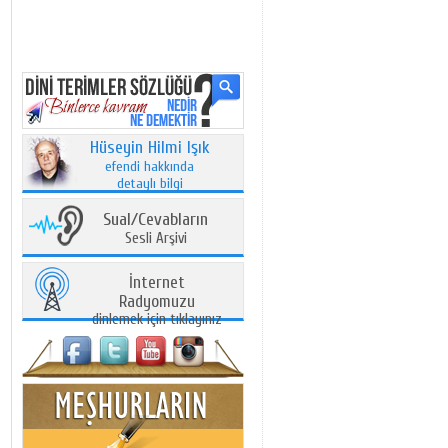
Hüseyin Hilmi Işık
efendi hakkında
detaylı bilgi
Sual/Cevabların
Sesli Arşivi
İnternet
Radyomuzu
dinlemek için tıklayınız