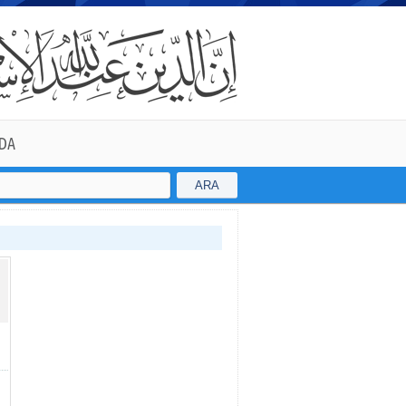
DA
ARA