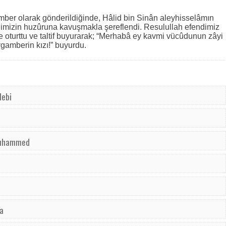
r olarak gönderildiğinde, Hâlid bin Sinân aleyhisselâmın
dimizin huzûruna kavuşmakla şereflendi. Resulullah efendimiz
ine oturttu ve taltif buyurarak; “Merhabâ ey kavmi vücûdunun zâyi
gamberin kızı!” buyurdu.
lebi
 Muhammed
a