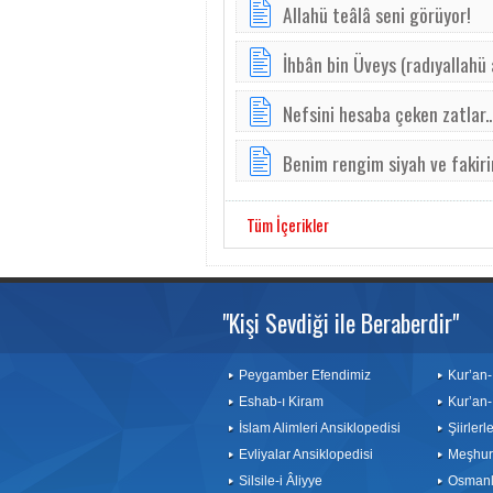
Allahü teâlâ seni görüyor!
İhbân bin Üveys (radıyallahü
Nefsini hesaba çeken zatlar..
Be­nim ren­gim ­si­yah ve fa­ki­r
Tüm İçerikler
"Kişi Sevdiği ile Beraberdir"
Peygamber Efendimiz
Kur’an-
Eshab-ı Kiram
Kur’an-
İslam Alimleri Ansiklopedisi
Şiirler
Evliyalar Ansiklopedisi
Meşhurl
Silsile-i Âliyye
Osmanlı