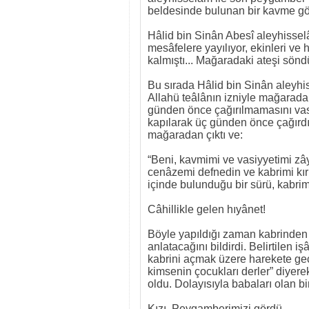
beldesinde bulunan bir kavme gön
Hâlid bin Sinân Abesî aleyhisse
mesâfelere yayılıyor, ekinleri ve 
kalmıştı... Mağaradaki ateşi sön
Bu sırada Hâlid bin Sinân aleyhi
Allahü teâlânın izniyle mağarada
günden önce çağırılmamasını vasi
kapılarak üç günden önce çağırdı
mağaradan çıktı ve:
“Beni, kavmimi ve vasiyyetimi zâ
cenâzemi defnedin ve kabrimi kır
içinde bulunduğu bir sürü, kabri
Câhillikle gelen hıyânet!
Böyle yapıldığı zaman kabrinden ç
anlatacağını bildirdi. Belirtilen 
kabrini açmak üzere harekete geçt
kimsenin çocukları derler” diyere
oldu. Dolayısıyla babaları olan b
Kızı, Peygamberimizi gördü