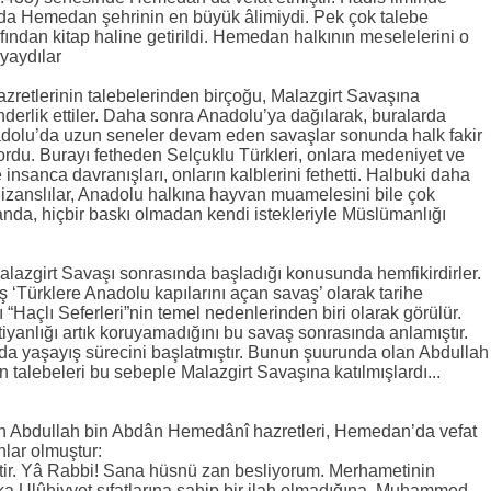
a da Hemedan şehrinin en büyük âlimiydi. Pek çok talebe
arafından kitap haline getirildi. Hemedan halkının meselelerini o
 yaydılar
retlerinin talebelerinden birçoğu, Malazgirt Savaşına
derlik ettiler. Daha sonra Anadolu’ya dağılarak, buralarda
nadolu’da uzun seneler devam eden savaşlar sonunda halk fakir
ordu. Burayı fetheden Selçuklu Türkleri, onlara medeniyet ve
e insanca davranışları, onların kalblerini fethetti. Halbuki daha
Bizanslılar, Anadolu halkına hayvan muamelesini bile çok
da, hiçbir baskı olmadan kendi istekleriyle Müslümanlığı
alazgirt Savaşı sonrasında başladığı konusunda hemfikirdirler.
aş ‘Türklere Anadolu kapılarını açan savaş’ olarak tarihe
 “Haçlı Seferleri”nin temel nedenlerinden biri olarak görülür.
stiyanlığı artık koruyamadığını bu savaş sonrasında anlamıştır.
’da yaşayış sürecini başlatmıştır. Bunun şuurunda olan Abdullah
talebeleri bu sebeple Malazgirt Savaşına katılmışlardı...
ren Abdullah bin Abdân Hemedânî hazretleri, Hemedan’da vefat
nlar olmuştur:
ttir. Yâ Rabbi! Sana hüsnü zan besliyorum. Merhametinin
 Ulûhiyyet sıfatlarına sahip bir ilah olmadığına, Muhammed