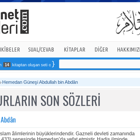
KÎBELER
SUAL/CEVAB
KİTAPLAR
DİĞER
HAKKIMIZ
4
kitaptan oluşan seti online sipariş verebilirsiniz
Hemedan Güneşi Abdullah bin Abdân
RLARIN SON SÖZLERİ
 Abdân
lam âlimlerinin büyüklerindendir. Gazneli devleti zamanında
433) senesinde Hemedan’da vefat etmiştir. Hadis ilminde