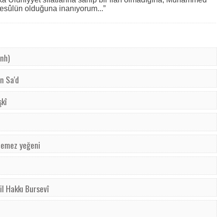
esûlün olduğuna inanıyorum...”
anh)
in Sa'd
şkî
nlemez yeğeni
l Hakkı Bursevî