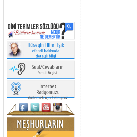
Hüseyin Hilmi Işık
efendi hakkında
detaylı bilgi
Sual/Cevabların
Sesli Arşivi
İnternet
Radyomuzu
dinlemek için tıklayınız