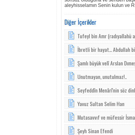
aleyhisselamın Senin kulun ve R
Diğer İçerikler
Tufeyl bin Amr (radıyallahü 
İbretli bir hayat... Abdullah b
Şamlı büyük velî Arslan Dıme
Unutmayan, unutulmaz!..
Seyfeddîn Menârî'nin söz di
Yavuz Sultan Selim Han
Mutasavvıf ve müfessir İsmai
Şeyh Sinan Efendi