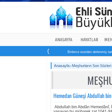
ANASAYFA
HAYATLAR
MEN
Binlerce eserden derlenmiş tam
1
Anasayfa
Meşhurların Son Sözleri
MEŞHU
Hemedan Güneşi Abdullah bin
Abdullah bin Abdân Hemedânî, İs
yaşayan bu mübarek zat 1041 (H.