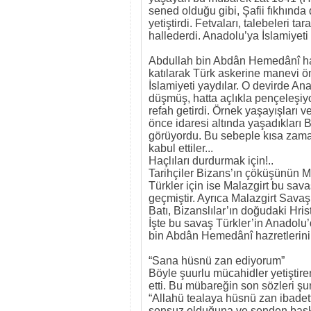
sened olduğu gibi, Şafii fıkhınd
yetiştirdi. Fetvaları, talebeleri t
hallederdi. Anadolu’ya İslamiyeti
Abdullah bin Abdân Hemedânî haz
katılarak Türk askerine manevi ön
İslamiyeti yaydılar. O devirde A
düşmüş, hatta açlıkla pençeleşiy
refah getirdi. Örnek yaşayışları v
önce idaresi altında yaşadıkları 
görüyordu. Bu sebeple kısa zaman
kabul ettiler...
Haçlıları durdurmak için!..
Tarihçiler Bizans’ın çöküşünün M
Türkler için ise Malazgirt bu sav
geçmiştir. Ayrıca Malazgirt Savaşı
Batı, Bizanslılar’ın doğudaki Hri
İşte bu savaş Türkler’in Anadolu
bin Abdân Hemedânî hazretlerinin 
“Sana hüsnü zan ediyorum”
Böyle şuurlu mücahidler yetişti
etti. Bu mübareğin son sözleri şu
“Allahü tealaya hüsnü zan ibade
sonsuz olduğuna ve senden başka