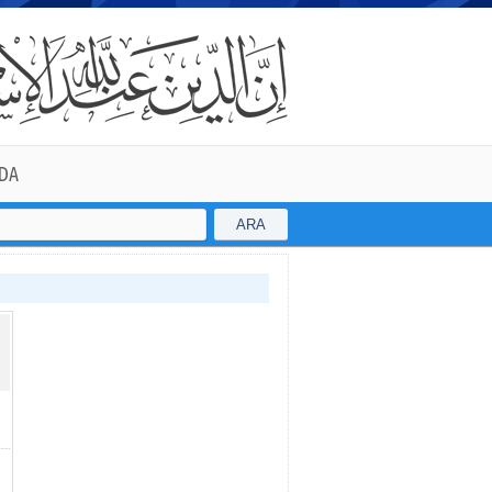
DA
ARA