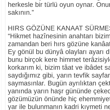
herkesle bir türlü oyun oynar. O
sakının.”
HIRS GÖZÜNE KANAAT SÜRMESİ
“Hikmet hazînesinin anahtarı bizim
zamandan beri hırs gözüne kanâat
Ey gönül bu dünyâ olayları ayarı d
bunu birçok kere himmet terâzisiyl
korkarım ki, bizim tâat ve ibâdet s
saydığımız gibi, yarın tevfik sayf
saymasınlar. Bugün ayrılıktan çek
yanında yarın haşr gününde çeke
gözümüzün önünde hiç ehemmiyeti
yar ile bulunmanın kadri kıymeti n