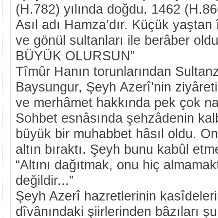
(H.782) yılında doğdu. 1462 (H.866)
Asıl adı Hamza’dır. Küçük yaştan ît
ve gönül sultanları ile berâber ol
BÜYÜK OLURSUN”
Tîmûr Hanın torunlarından Sult
Baysungur, Şeyh Azerî’nin ziyâreti
ve merhâmet hakkında pek çok nas
Sohbet esnâsında şehzâdenin kalb
büyük bir muhabbet hâsıl oldu. O
altın bıraktı. Şeyh bunu kabûl etm
“Altını dağıtmak, onu hiç almamakt
değildir...”
Şeyh Azerî hazretlerinin kasîdeler
dîvânındaki şiirlerinden bâzıları 