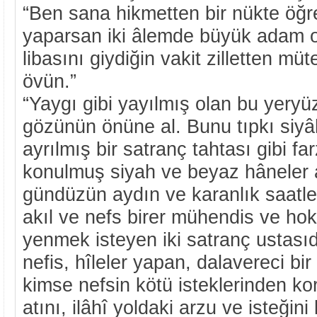
“Ben sana hikmetten bir nükte öğ
yaparsan iki âlemde büyük adam o
libasını giydiğin vakit zilletten müt
övün.”
“Yaygı gibi yayılmış olan bu yer
gözünün önüne al. Bunu tıpkı siyâ
ayrılmış bir satranç tahtası gibi far
konulmuş siyah ve beyaz hâneler 
gündüzün aydın ve karanlık saatle
akıl ve nefs birer mühendis ve ho
yenmek isteyen iki satranç ustasıdı
nefis, hîleler yapan, dalavereci bir 
kimse nefsin kötü isteklerinden 
atını, ilâhî yoldaki arzu ve isteğin