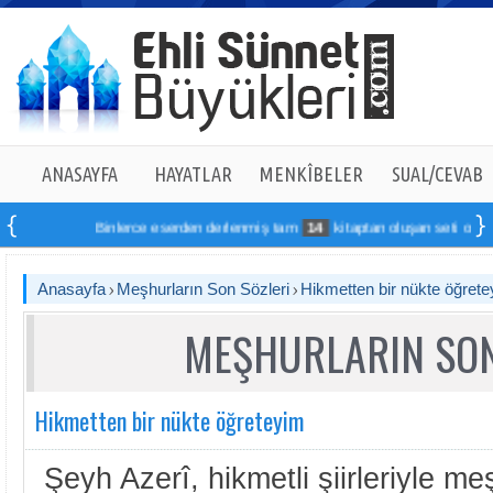
ANASAYFA
HAYATLAR
MENKÎBELER
SUAL/CEVAB
Binlerce eserden derlenmiş tam
14
kitaptan oluşan seti online sipa
Anasayfa
Meşhurların Son Sözleri
Hikmetten bir nükte öğret
MEŞHURLARIN SON
Hikmetten bir nükte öğreteyim
Şeyh Azerî, hikmetli şiirleriyle meş