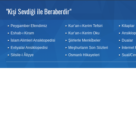
"Kişi Sevdiği ile Beraberdir"
Peygamber Efendimiz
Kur’an-ı Kerim Tefsiri
Kitaplar
Eshab-ı Kiram
Kur’an-ı Kerim Oku
Ansiklop
İslam Alimleri Ansiklopedisi
Şiirlerle Menkîbeler
Dualar
Evliyalar Ansiklopedisi
Meşhurların Son Sözleri
İnternet
Silsile-i Âliyye
Osmanlı Hikayeleri
Sual/Ce