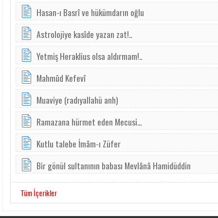
Hasan-ı Basrî ve hükümdarın oğlu
Astrolojiye kasîde yazan zat!..
Yetmiş Heraklius olsa aldırmam!..
Mahmûd Kefevî
Muaviye (radıyallahü anh)
Ramazana hürmet eden Mecusi...
Kutlu talebe İmâm-ı Züfer
Bir gönül sultanının babası Mevlânâ Hamidüddin
Tüm İçerikler