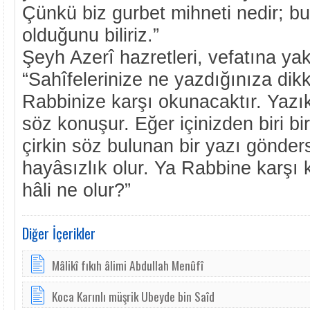
Çünkü biz gurbet mihneti nedir; b
olduğunu biliriz.”
Şeyh Azerî hazretleri, vefatına yak
“Sahîfelerinize ne yazdığınıza dik
Rabbinize karşı okunacaktır. Yazık
söz konuşur. Eğer içinizden biri bi
çirkin söz bulunan bir yazı gönder
hayâsızlık olur. Ya Rabbine karşı 
hâli ne olur?”
Diğer İçerikler
Mâlikî fıkıh âlimi Abdullah Menûfî
Koca Karınlı müşrik Ubeyde bin Saîd