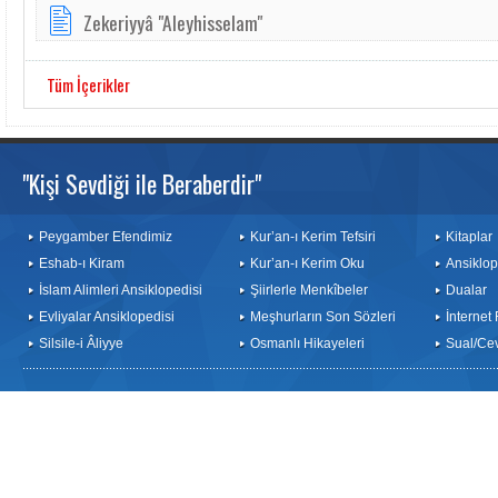
Zekeriyyâ "Aleyhisselam"
Tüm İçerikler
"Kişi Sevdiği ile Beraberdir"
Peygamber Efendimiz
Kur’an-ı Kerim Tefsiri
Kitaplar
Eshab-ı Kiram
Kur’an-ı Kerim Oku
Ansiklop
İslam Alimleri Ansiklopedisi
Şiirlerle Menkîbeler
Dualar
Evliyalar Ansiklopedisi
Meşhurların Son Sözleri
İnternet
Silsile-i Âliyye
Osmanlı Hikayeleri
Sual/Ce