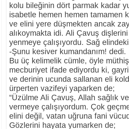
kolu bileğinin dört parmak kadar yu
isabetle hemen hemen tamamen ko
ve elini yere düşmekten ancak zayı
alıkoymakta idi. Ali Çavuş dişlerini
yenmeye çalışıyordu. Sağ elindeki 
-Şunu kesiver kumandanım! dedi.
Bu üç kelimelik cümle, öyle müthiş b
mecburiyet ifade ediyordu ki, gayri 
ve derinin ucunda sallanan eli kol
ürperten vazifeyi yaparken de;
“Üzülme Ali Çavuş, Allah sağlık ve
vermeye çalışıyordum. Çok geçme
elini değil, vatan uğruna fani vücu
Gözlerini hayata yumarken de;