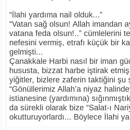
“İlahi yardıma nail olduk...”
“Vatan sağ olsun! Allah imandan a
vatana feda olsun!..” cümlelerini t
nefesini vermiş, etrafı küçük bir k
gelmişti...
Çanakkale Harbi nasıl bir iman gü
hususta, bizzat harbe iştirak etm
yiğitler, bizlere zaferin taktiğini şu
“Gönüllerimiz Allah’a niyaz halind
istianesine (yardımına) sığınmışt
da sürekli olarak bize “Salat-ı Nari
okutturuyorlardı... Böylece İlahi ya