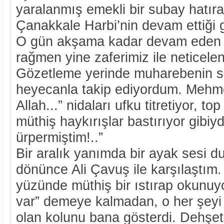
yaralanmış emekli bir subay hatıra
Çanakkale Harbi’nin devam ettiği g
O gün akşama kadar devam eden s
rağmen yine zaferimiz ile neticel
Gözetleme yerinde muharebenin s
heyecanla takip ediyordum. Mehmet
Allah...” nidaları ufku titretiyor, top
müthiş haykırışlar bastırıyor gibiy
ürpermiştim!..”
Bir aralık yanımda bir ayak sesi d
dönünce Ali Çavuş ile karşılaştım
yüzünde müthiş bir ıstırap okunuy
var” demeye kalmadan, o her şeyi
olan kolunu bana gösterdi. Dehşet