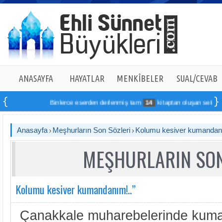
ANASAYFA
HAYATLAR
MENKÎBELER
SUAL/CEVAB
Binlerce eserden derlenmiş tam
14
kitaptan oluşan seti online s
Anasayfa
Meşhurların Son Sözleri
Kolumu kesiver kumandanı
MEŞHURLARIN SON
Kolumu kesiver kumandanım!..”
Çanakkale muharebelerinde kuman