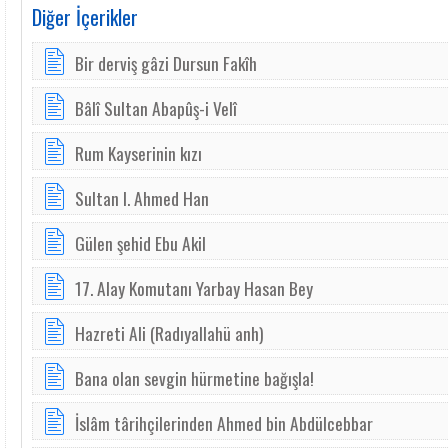
Diğer İçerikler
Bir derviş gâzi Dursun Fakîh
Bâlî Sultan Abapûş-i Velî
Rum Kayserinin kızı
Sultan I. Ahmed Han
Gülen şehid Ebu Akil
17. Alay Komutanı Yarbay Hasan Bey
Hazreti Ali (Radıyallahü anh)
Bana olan sevgin hürmetine bağışla!
İslâm târihçilerinden Ahmed bin Abdülcebbar