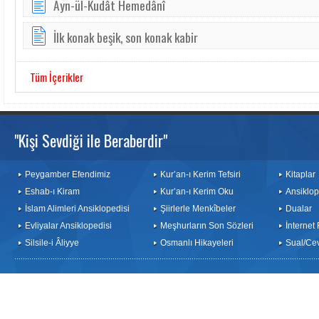
Ayn-ül-Kudât Hemedânî
İlk konak beşik, son konak kabir
Tüm İçerikler
"Kişi Sevdiği ile Beraberdir"
Peygamber Efendimiz
Kur’an-ı Kerim Tefsiri
Kitaplar
Eshab-ı Kiram
Kur’an-ı Kerim Oku
Ansiklop
İslam Alimleri Ansiklopedisi
Şiirlerle Menkîbeler
Dualar
Evliyalar Ansiklopedisi
Meşhurların Son Sözleri
İnternet
Silsile-i Âliyye
Osmanlı Hikayeleri
Sual/Ce