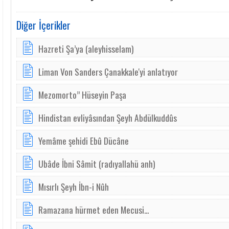
Diğer İçerikler
Hazreti Şa’ya (aleyhisselam)
Liman Von Sanders Çanakkale'yi anlatıyor
Mezomorto” Hüseyin Paşa
Hindistan evliyâsından Şeyh Abdülkuddûs
Yemâ­me şe­hi­di Ebû Dücâ­ne
Ubâde İbni Sâmit (radıyallahü anh)
Mısırlı Şeyh İbn-i Nûh
Ramazana hürmet eden Mecusi...