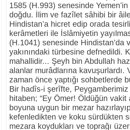
1585 (H.993) senesinde Yemen’in 
doğdu. İlim ve fazîlet sâhibi bir âile
Hindistan’a hicret edip orada tesirl
kerâmetleri ile İslâmiyetin yayılma
(H.1041) senesinde Hindistan’da v
yakınındaki türbesine defnedildi. K
mahallidir... Şeyh bin Abdullah haz
alanlar murâdlarına kavuşurlardı. 
zaman önce yaptığı sohbetlerde b
Bir hadîs-i şerîfte, Peygamberimiz
hitaben; “Ey Ömer! Öldüğün vakit 
boyuna uygun bir mezar hazırlayıp
kefenledikten ve koku sürdükten s
mezara koydukları ve toprağı üzeri