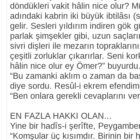
döndükleri vakit hâlin nice olur? 
adındaki kabrin iki büyük ibtilâsı (
gelir. Sesleri yıldırım indiren gök g
parlak şimşekler gibi, uzun saçları
sivri dişleri ile mezarın toprakların
çeşitli zorluklar çıkarırlar. Seni ko
hâlin nice olur ey Ömer?” buyurdu
“Bu zamanki aklım o zaman da ba
diye sordu. Resûl-i ekrem efendim
“Ben onlara gerekli cevaplarını ver
EN FAZLA HAKKI OLAN...
Yine bir hadîs-i şerîfte, Peygamber
“Komşular üç kısımdır. Birinin bir 