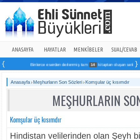
ANASAYFA
HAYATLAR
MENKÎBELER
SUAL/CEVAB
Binlerce eserden derlenmiş tam
14
kitaptan oluşan seti online si
Anasayfa
Meşhurların Son Sözleri
Komşular üç kısımdır
MEŞHURLARIN SON
Komşular üç kısımdır
Hindistan velilerinden olan Şeyh bi